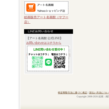
絵画販売アート名画館（ヤフー
店）
【アート名画館 公式LINE】
お問い合わせはコチラから
特定商取引法に基づく表記
|
支払い方法につい
Copyright 2008-2026 絵画