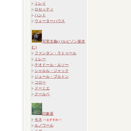
|-
ミレイ
|-
ロセッティ
|-
ハント
|-
ウォーターハウス
写実主義(バルビゾン派含
む)
|-
ファンタン・ラトゥール
|-
ミレー
|-
テオドール・ルソー
|-
シャルル・ジャック
|-
ジュール・ブルトン
|-
コロー
|-
ドーミエ
|-
クールベ
印象派
|-
モネ
>>おすすめ<<
|-
ルノワール