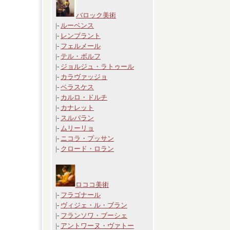
バロック美術
|-
ルーベンス
|-
レンブラント
|-
フェルメール
|-
テル・ボルフ
|-
ジョルジュ・ラトゥール
|-
カラヴァッジョ
|-
ベラスケス
|-
カルロ・ドルチ
|-
カナレット
|-
スルバラン
|-
ムリーリョ
|-
ニコラ・プッサン
|-
クロード・ロラン
ロココ美術
|-
フラゴナール
|-
ヴィジェ・ル・ブラン
|-
フランソワ・ブーシェ
|-
アントワーヌ・ヴァトー