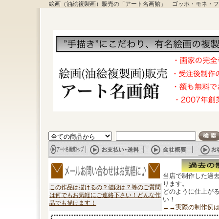
絵画（油絵複製画）販売の「アート名画館」 ゴッホ・モネ・フ
当店で制作した過
ります。
この作品は描けるの？値段は？等のご質問
どのように仕上が
は何でもお気軽にご連絡下さい！どんな作
い！
品でも描けます！
→→実際の制作例