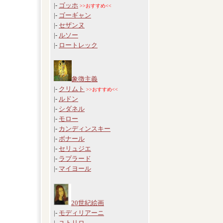
|-
ゴッホ
>>おすすめ<<
|-
ゴーギャン
|-
セザンヌ
|-
ルソー
|-
ロートレック
象徴主義
|-
クリムト
>>おすすめ<<
|-
ルドン
|-
シダネル
|-
モロー
|-
カンディンスキー
|-
ボナール
|-
セリュジエ
|-
ラプラード
|-
マイヨール
20世紀絵画
|-
モディリアーニ
|-
ユトリロ