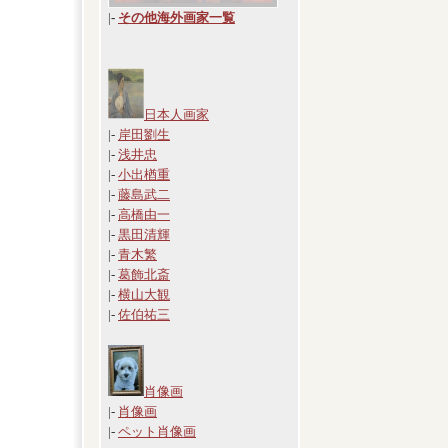
|
-
その他海外画家一覧
日本人画家
|-
岸田劉生
|-
浅井忠
|-
小出楢重
|-
藤島武二
|-
高橋由一
|-
黒田清輝
|-
青木繁
|-
葛飾北斎
|-
横山大観
|-
佐伯祐三
肖像画
|-
肖像画
|-
ペット肖像画