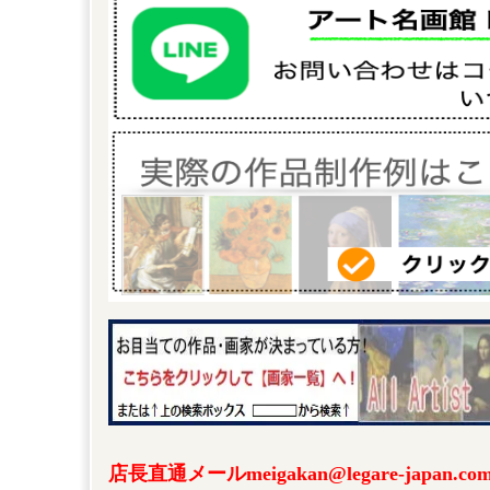
店長直通メールmeigakan@legare-japa