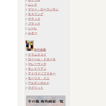
|-
ムンク
|-
マリー・ローランサン
|-
キスリング
|-
マティス
|-
ブラック
|-
シーレ
|-
ルオー
現代画家
|-
クラムスコイ
|-
ロベール・ドローネ
|-
マレーヴィチ
|-
モンドリアン
|-
アイヴァゾフスキー
|-
モーリス・ドニ
|-
アルチンボルド
|-
マグリット