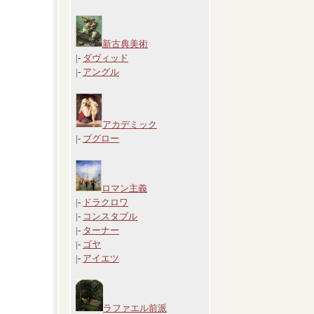
新古典美術
|-
ダヴィッド
|-
アングル
アカデミック
|-
ブグロー
ロマン主義
|-
ドラクロワ
|-
コンスタブル
|-
ターナー
|-
ゴヤ
|-
アイエツ
ラファエル前派