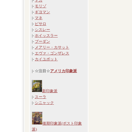
|-
ドガ
|-
モリゾ
|-
ギヨマン
|-
マネ
|-
ピサロ
|-
シスレー
|-
ホイッスラー
|-
ブーダン
|-
メアリー・カサット
|-
エヴァ・ゴンザレス
|-
カイユボット
|- ☆注目☆
アメリカ印象派
新印象派
|-
スーラ
|-
シニャック
後期印象派(ポスト印象
派)