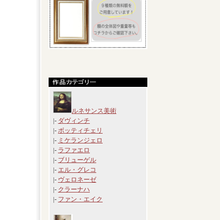
ルネサンス美術
|-
ダヴィンチ
|-
ボッティチェリ
|-
ミケランジェロ
|-
ラファエロ
|-
ブリューゲル
|-
エル・グレコ
|-
ヴェロネーゼ
|-
クラーナハ
|-
ファン・エイク