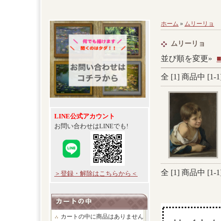
ホーム
»
ムリーリョ
ムリーリョ
並び順を変更»
全 [
1
] 商品中 [
1
-
1
LINE公式アカウント
お問い合わせはLINEでも!
全 [
1
] 商品中 [
1
-
1
＞登録・解除はこちらから＜
カートの中に商品はありません