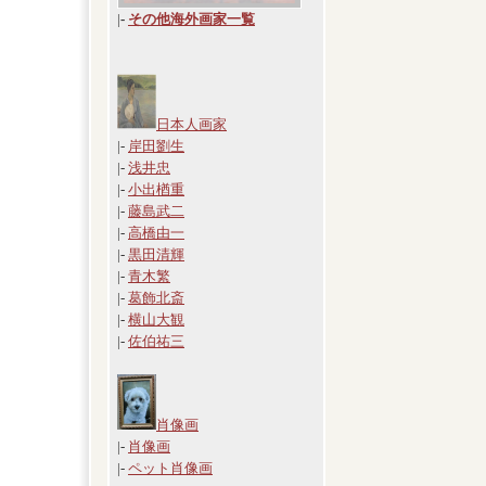
|
-
その他海外画家一覧
日本人画家
|-
岸田劉生
|-
浅井忠
|-
小出楢重
|-
藤島武二
|-
高橋由一
|-
黒田清輝
|-
青木繁
|-
葛飾北斎
|-
横山大観
|-
佐伯祐三
肖像画
|-
肖像画
|-
ペット肖像画