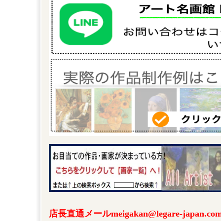
店長直通メールmeigakan@legare-japa