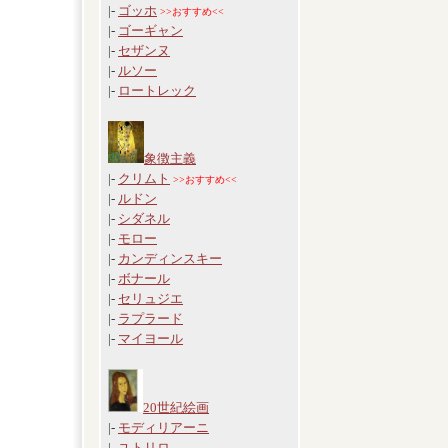
|-
ゴッホ
>>おすすめ<<
|-
ゴーギャン
|-
セザンヌ
|-
ルソー
|-
ロートレック
象徴主義
|-
クリムト
>>おすすめ<<
|-
ルドン
|-
シダネル
|-
モロー
|-
カンディンスキー
|-
ボナール
|-
セリュジエ
|-
ラプラード
|-
マイヨール
20世紀絵画
|-
モディリアーニ
|-
ユトリロ