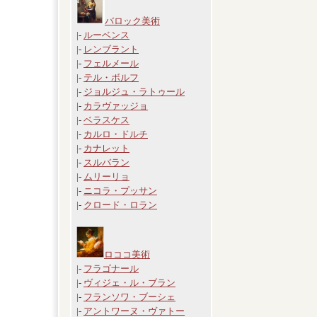
バロック美術
|-
ルーベンス
|-
レンブラント
|-
フェルメール
|-
テル・ボルフ
|-
ジョルジュ・ラトゥール
|-
カラヴァッジョ
|-
ベラスケス
|-
カルロ・ドルチ
|-
カナレット
|-
スルバラン
|-
ムリーリョ
|-
ニコラ・プッサン
|-
クロード・ロラン
ロココ美術
|-
フラゴナール
|-
ヴィジェ・ル・ブラン
|-
フランソワ・ブーシェ
|-
アントワーヌ・ヴァトー