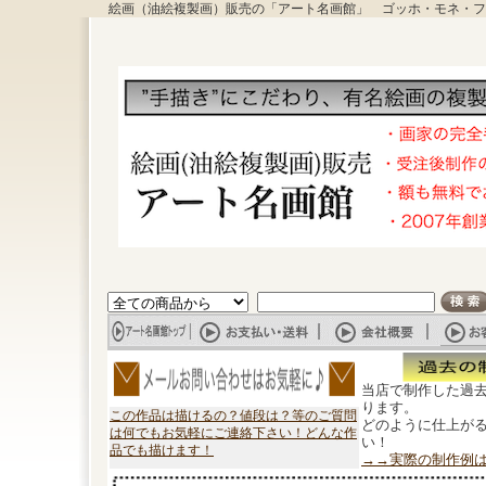
絵画（油絵複製画）販売の「アート名画館」 ゴッホ・モネ・フ
当店で制作した過
ります。
この作品は描けるの？値段は？等のご質問
どのように仕上が
は何でもお気軽にご連絡下さい！どんな作
い！
品でも描けます！
→→実際の制作例