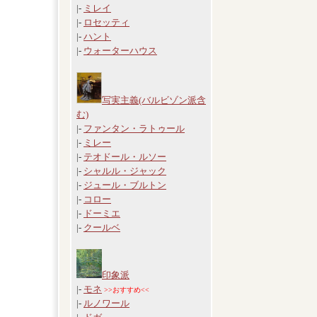
|-
ミレイ
|-
ロセッティ
|-
ハント
|-
ウォーターハウス
写実主義(バルビゾン派含
む)
|-
ファンタン・ラトゥール
|-
ミレー
|-
テオドール・ルソー
|-
シャルル・ジャック
|-
ジュール・ブルトン
|-
コロー
|-
ドーミエ
|-
クールベ
印象派
|-
モネ
>>おすすめ<<
|-
ルノワール