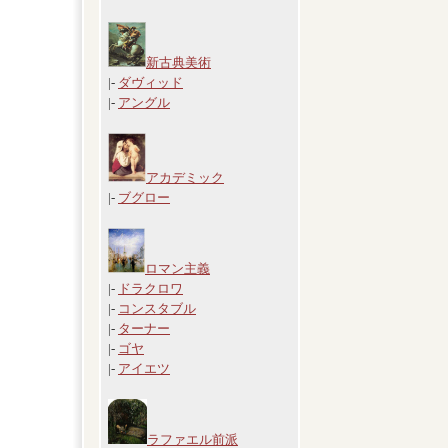
新古典美術
|-
ダヴィッド
|-
アングル
アカデミック
|-
ブグロー
ロマン主義
|-
ドラクロワ
|-
コンスタブル
|-
ターナー
|-
ゴヤ
|-
アイエツ
ラファエル前派