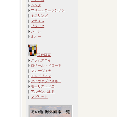
|-
ムンク
|-
マリー・ローランサン
|-
キスリング
|-
マティス
|-
ブラック
|-
シーレ
|-
ルオー
現代画家
|-
クラムスコイ
|-
ロベール・ドローネ
|-
マレーヴィチ
|-
モンドリアン
|-
アイヴァゾフスキー
|-
モーリス・ドニ
|-
アルチンボルド
|-
マグリット