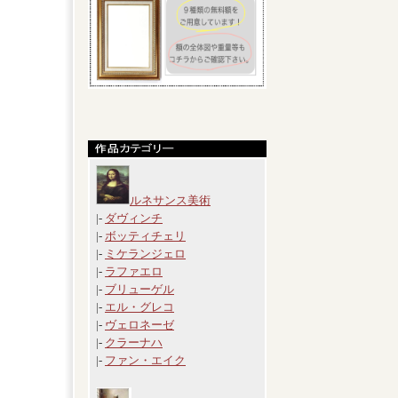
ルネサンス美術
|-
ダヴィンチ
|-
ボッティチェリ
|-
ミケランジェロ
|-
ラファエロ
|-
ブリューゲル
|-
エル・グレコ
|-
ヴェロネーゼ
|-
クラーナハ
|-
ファン・エイク