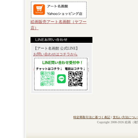
絵画販売アート名画館（ヤフー
店）
【アート名画館 公式LINE】
お問い合わせはコチラから
特定商取引法に基づく表記
|
支払い方法につい
Copyright 2008-2026 絵画