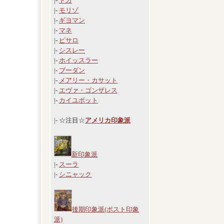
|-
ドガ
|-
モリゾ
|-
ギヨマン
|-
マネ
|-
ピサロ
|-
シスレー
|-
ホイッスラー
|-
ブーダン
|-
メアリー・カサット
|-
エヴァ・ゴンザレス
|-
カイユボット
|- ☆注目☆
アメリカ印象派
新印象派
|-
スーラ
|-
シニャック
後期印象派(ポスト印象
派)