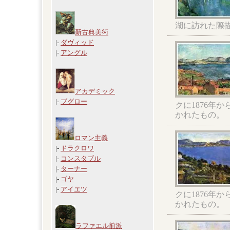
湖に訪れた際
新古典美術
|-
ダヴィッド
|-
アングル
アカデミック
|-
ブグロー
クに1876年
かれたもの。
ロマン主義
|-
ドラクロワ
|-
コンスタブル
|-
ターナー
|-
ゴヤ
|-
アイエツ
クに1876年
かれたもの。
ラファエル前派