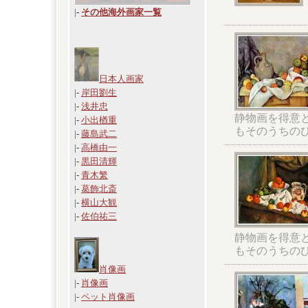
|
-
その他海外画家一覧
日本人画家
|-
岸田劉生
|-
浅井忠
静物画を得意
|-
小出楢重
もそのうちの
|-
藤島武二
|-
高橋由一
|-
黒田清輝
|-
青木繁
|-
葛飾北斎
|-
横山大観
|-
佐伯祐三
静物画を得意
もそのうちの
肖像画
|-
肖像画
|-
ペット肖像画