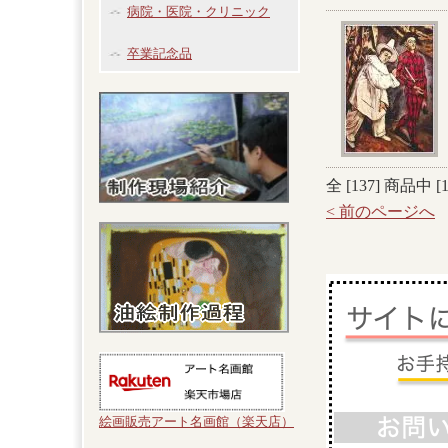
病院・医院・クリニック
卒業記念品
全 [
137
] 商品中 [
< 前のページへ
絵画販売アート名画館（楽天店）