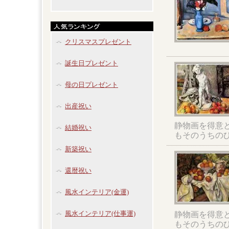
クリスマスプレゼント
誕生日プレゼント
母の日プレゼント
出産祝い
静物画を得意
結婚祝い
もそのうちの
新築祝い
還暦祝い
風水インテリア(金運)
風水インテリア(仕事運)
静物画を得意
もそのうちの