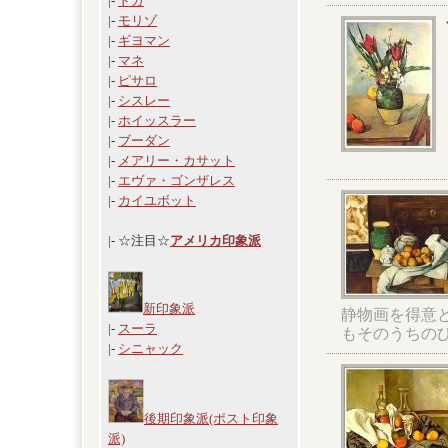
|-
ドガ
|-
モリゾ
|-
ギヨマン
|-
マネ
|-
ピサロ
|-
シスレー
|-
ホイッスラー
|-
ブーダン
|-
メアリー・カサット
|-
エヴァ・ゴンザレス
|-
カイユボット
|- ☆注目☆
アメリカ印象派
新印象派
静物画を得意
|-
スーラ
もそのうちの
|-
シニャック
後期印象派(ポスト印象
派)