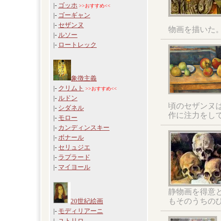
|-
ゴッホ
>>おすすめ<<
|-
ゴーギャン
|-
セザンヌ
物画を描いた
|-
ルソー
|-
ロートレック
象徴主義
|-
クリムト
>>おすすめ<<
|-
ルドン
頃のセザンヌ
|-
シダネル
作に注力をし
|-
モロー
|-
カンディンスキー
|-
ボナール
|-
セリュジエ
|-
ラプラード
|-
マイヨール
静物画を得意
もそのうちの
20世紀絵画
|-
モディリアーニ
|-
ユトリロ