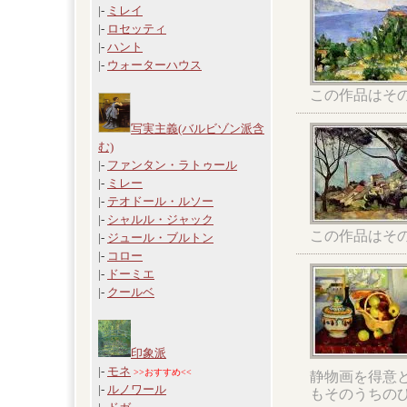
|-
ミレイ
|-
ロセッティ
|-
ハント
|-
ウォーターハウス
この作品はそ
写実主義(バルビゾン派含
む)
|-
ファンタン・ラトゥール
|-
ミレー
|-
テオドール・ルソー
|-
シャルル・ジャック
この作品はそ
|-
ジュール・ブルトン
|-
コロー
|-
ドーミエ
|-
クールベ
印象派
|-
モネ
>>おすすめ<<
静物画を得意
|-
ルノワール
もそのうちの