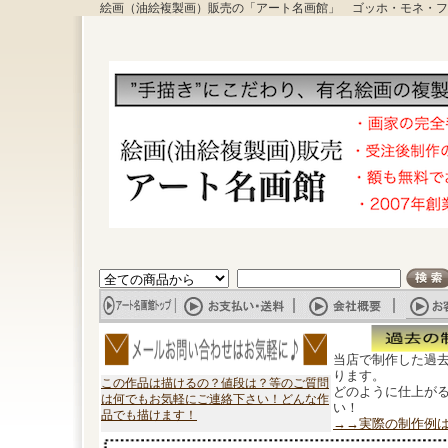
絵画（油絵複製画）販売の「アート名画館」 ゴッホ・モネ・フ
当店で制作した過
ります。
この作品は描けるの？値段は？等のご質問
どのように仕上が
は何でもお気軽にご連絡下さい！どんな作
い！
品でも描けます！
→→実際の制作例