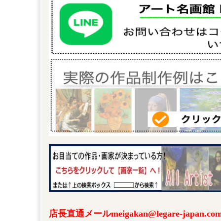
店長直通メールmeigakan@legare-japa