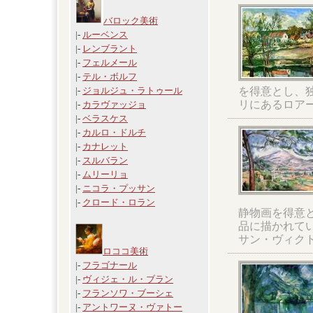
バロック美術
|-
ルーベンス
|-
レンブラント
|-
フェルメール
|-
テル・ボルフ
を得意とし、
|-
ジョルジュ・ラトゥール
リにあるロア
|-
カラヴァッジョ
|-
ベラスケス
|-
カルロ・ドルチ
|-
カナレット
|-
スルバラン
|-
ムリーリョ
|-
ニコラ・プッサン
|-
クロード・ロラン
静物画を得意
品に描かれて
サン・ヴィク
ロココ美術
|-
フラゴナール
|-
ヴィジェ・ル・ブラン
|-
フランソワ・ブーシェ
|-
アントワーヌ・ヴァトー