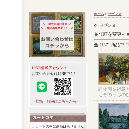
ホーム
»
セザンヌ
セザンヌ
並び順を変更»
全 [
137
] 商品中 [
LINE公式アカウント
お問い合わせはLINEでも!
静物画を得意
もそのうちの
＞登録・解除はこちらから＜
カートの中に商品はありません