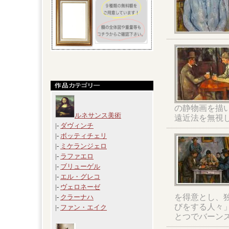
の静物画を描
ルネサンス美術
遠近法を無視
|-
ダヴィンチ
|-
ボッティチェリ
|-
ミケランジェロ
|-
ラファエロ
|-
ブリューゲル
|-
エル・グレコ
|-
ヴェロネーゼ
を得意とし、
|-
クラーナハ
びをする人々
|-
ファン・エイク
とつでバーン