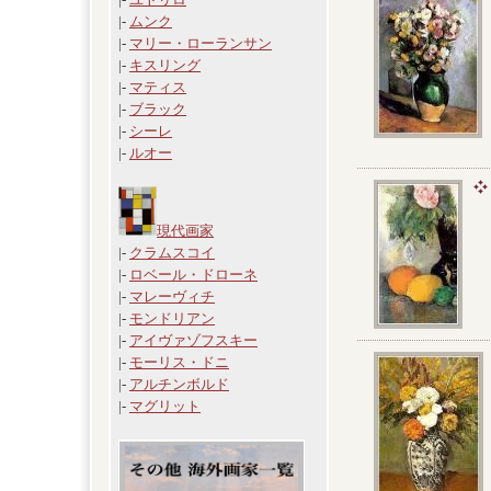
|-
ムンク
|-
マリー・ローランサン
|-
キスリング
|-
マティス
|-
ブラック
|-
シーレ
|-
ルオー
現代画家
|-
クラムスコイ
|-
ロベール・ドローネ
|-
マレーヴィチ
|-
モンドリアン
|-
アイヴァゾフスキー
|-
モーリス・ドニ
|-
アルチンボルド
|-
マグリット