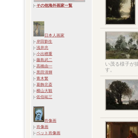
|
-
その他海外画家一覧
日本人画家
|-
岸田劉生
|-
浅井忠
|-
小出楢重
|-
藤島武二
い茂る様子が
|-
高橋由一
す。
|-
黒田清輝
|-
青木繁
|-
葛飾北斎
|-
横山大観
|-
佐伯祐三
肖像画
|-
肖像画
|-
ペット肖像画