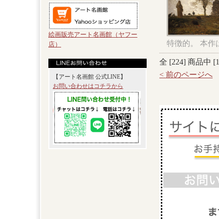
絵画販売アート名画館（ヤフー
特徴的。 本
店）
全 [
224
] 商品中 [
< 前のページへ
【アート名画館 公式LINE】
お問い合わせはコチラから