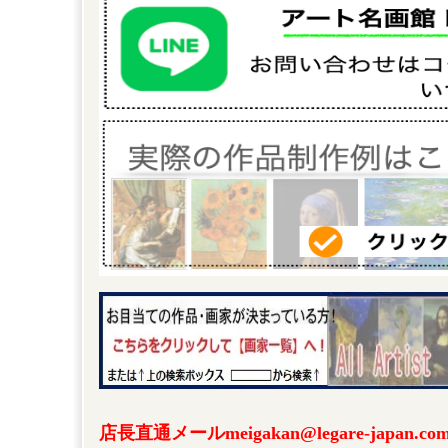
店長直通メールmeigakan@legare-japa