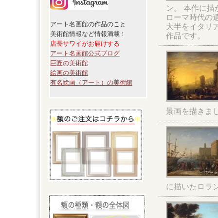
ン。 本作に
ローマ時代の
アート名画館の作品のこと
大半をイタリ
美術館情報など情報満載！
作品です。
店長サワイがお届けする
アート名画館公式ブログ
巨匠の美術館
絵画の美術館
有名絵画（アート）の美術館
景画を描きま
に描いたロラ