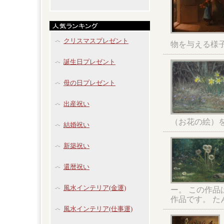
クリスマスプレゼント
物を与える様
誕生日プレゼント
母の日プレゼント
出産祝い
（お花の絵）
結婚祝い
新築祝い
還暦祝い
風水インテリア(金運)
ー。 この作
作品です。 
風水インテリア(仕事運)