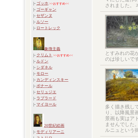
|-
ゴッホ
>>おすすめ<<
されました。
|-
ゴーギャン
|-
セザンヌ
|-
ルソー
|-
ロートレック
象徴主義
とすみれの花
|-
クリムト
>>おすすめ<<
のは珍しいで
|-
ルドン
|-
シダネル
|-
モロー
|-
カンディンスキー
|-
ボナール
|-
セリュジエ
|-
ラプラード
|-
マイヨール
多く描き残して
り、以降風景
景画も実はア
ませんでした
20世紀絵画
ルニュという
|-
モディリアーニ
|-
ユトリロ