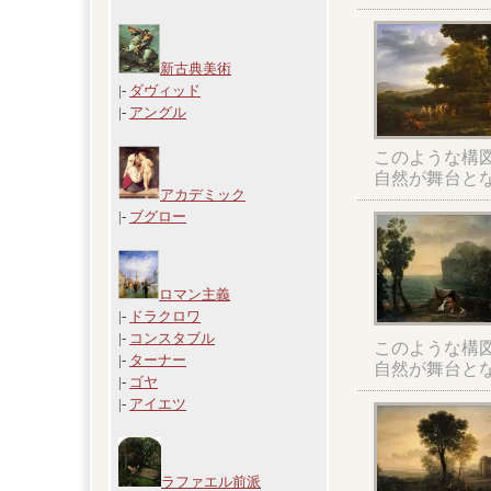
新古典美術
|-
ダヴィッド
|-
アングル
このような構
自然が舞台と
アカデミック
|-
ブグロー
ロマン主義
|-
ドラクロワ
|-
コンスタブル
このような構
|-
ターナー
自然が舞台と
|-
ゴヤ
|-
アイエツ
ラファエル前派