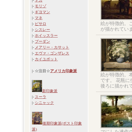
|-
ドガ
|-
モリゾ
|-
ギヨマン
|-
マネ
絵が特徴的。
|-
ピサロ
が描かれてい
|-
シスレー
|-
ホイッスラー
|-
ブーダン
|-
メアリー・カサット
|-
エヴァ・ゴンザレス
|-
カイユボット
|- ☆注目☆
アメリカ印象派
絵が特徴的。
です。 花瓶
後ろに描かれ
新印象派
|-
スーラ
|-
シニャック
後期印象派(ポスト印象
派)
マにした連作