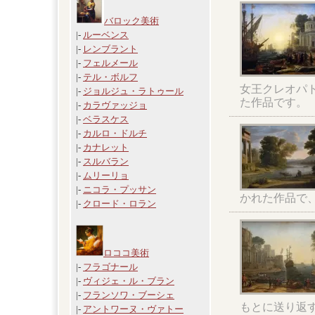
バロック美術
|-
ルーベンス
|-
レンブラント
|-
フェルメール
|-
テル・ボルフ
女王クレオパ
|-
ジョルジュ・ラトゥール
た作品です。
|-
カラヴァッジョ
|-
ベラスケス
|-
カルロ・ドルチ
|-
カナレット
|-
スルバラン
|-
ムリーリョ
|-
ニコラ・プッサン
かれた作品で
|-
クロード・ロラン
ロココ美術
|-
フラゴナール
|-
ヴィジェ・ル・ブラン
|-
フランソワ・ブーシェ
もとに送り返
|-
アントワーヌ・ヴァトー