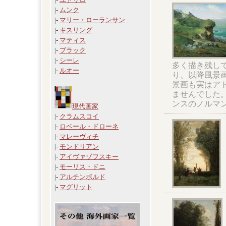
|-
ムンク
|-
マリー・ローランサン
|-
キスリング
|-
マティス
|-
ブラック
|-
シーレ
多く描き残して
|-
ルオー
り、以降風景
景画も実はア
ませんでした。
ンスのノルマ
現代画家
|-
クラムスコイ
|-
ロベール・ドローネ
|-
マレーヴィチ
|-
モンドリアン
|-
アイヴァゾフスキー
|-
モーリス・ドニ
|-
アルチンボルド
|-
マグリット