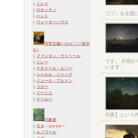
|-
ミレイ
|-
ロセッティ
コブ」を主題
|-
ハント
|-
ウォーターハウス
写実主義(バルビゾン派含
む)
|-
ファンタン・ラトゥール
です。 月明
|-
ミレー
います。
|-
テオドール・ルソー
|-
シャルル・ジャック
|-
ジュール・ブルトン
|-
コロー
|-
ドーミエ
|-
クールベ
月夜】という
印象派
|-
モネ
>>おすすめ<<
|-
ルノワール