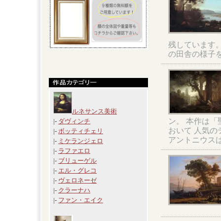
残しています
の田舎の様子
ルネサンス美術
ン。 本作は
|-
ダヴィンチ
おいて 人気の
|-
ボッティチェリ
アントニウス
|-
ミケランジェロ
|-
ラファエロ
|-
ブリューゲル
|-
エル・グレコ
|-
ヴェロネーゼ
|-
クラーナハ
|-
ファン・エイク