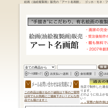
絵画（油絵複製画）販売の「アート名画館」 ゴッホ・モネ・フ
当店で制作した過
ります。
この作品は描けるの？値段は？等のご質問
どのように仕上が
は何でもお気軽にご連絡下さい！どんな作
い！
品でも描けます！
→→実際の制作例