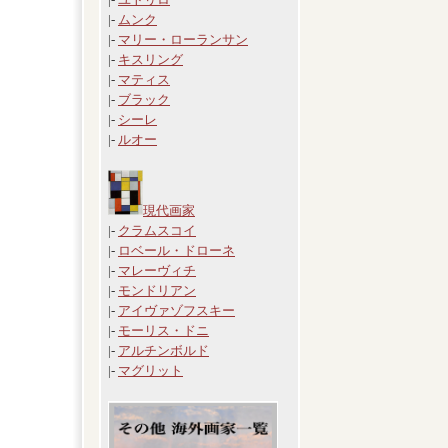
|-
ムンク
|-
マリー・ローランサン
|-
キスリング
|-
マティス
|-
ブラック
|-
シーレ
|-
ルオー
現代画家
|-
クラムスコイ
|-
ロベール・ドローネ
|-
マレーヴィチ
|-
モンドリアン
|-
アイヴァゾフスキー
|-
モーリス・ドニ
|-
アルチンボルド
|-
マグリット