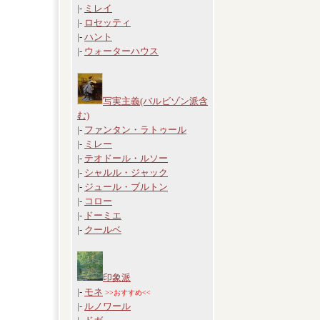
|-
ミレイ
|-
ロセッティ
|-
ハント
|-
ウォーターハウス
写実主義(バルビゾン派含
む)
|-
ファンタン・ラトゥール
|-
ミレー
|-
テオドール・ルソー
|-
シャルル・ジャック
|-
ジュール・ブルトン
|-
コロー
|-
ドーミエ
|-
クールベ
印象派
|-
モネ
>>おすすめ<<
|-
ルノワール