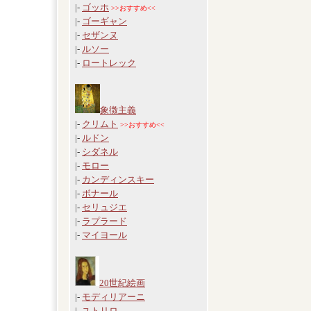
|-
ゴッホ
>>おすすめ<<
|-
ゴーギャン
|-
セザンヌ
|-
ルソー
|-
ロートレック
象徴主義
|-
クリムト
>>おすすめ<<
|-
ルドン
|-
シダネル
|-
モロー
|-
カンディンスキー
|-
ボナール
|-
セリュジエ
|-
ラプラード
|-
マイヨール
20世紀絵画
|-
モディリアーニ
|-
ユトリロ