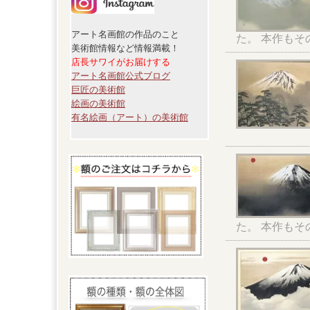
アート名画館の作品のこと
た。 本作もそ
美術館情報など情報満載！
店長サワイがお届けする
アート名画館公式ブログ
巨匠の美術館
絵画の美術館
有名絵画（アート）の美術館
た。 本作もそ