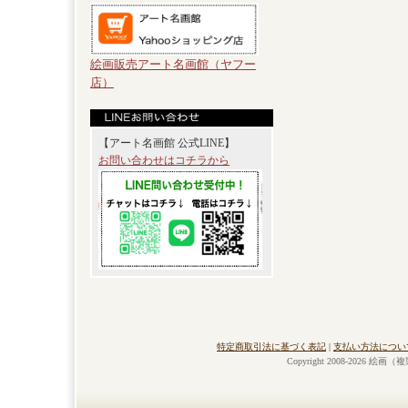
絵画販売アート名画館（ヤフー
店）
【アート名画館 公式LINE】
お問い合わせはコチラから
特定商取引法に基づく表記
|
支払い方法につい
Copyright 2008-2026 絵画