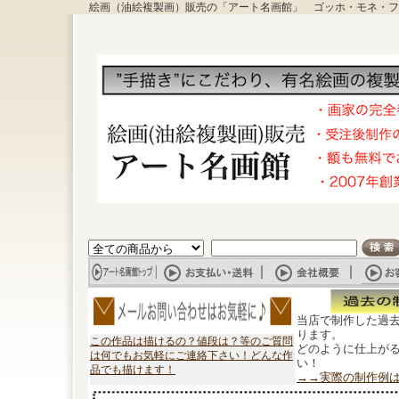
絵画（油絵複製画）販売の「アート名画館」 ゴッホ・モネ・フ
当店で制作した過
ります。
この作品は描けるの？値段は？等のご質問
どのように仕上が
は何でもお気軽にご連絡下さい！どんな作
い！
品でも描けます！
→→実際の制作例