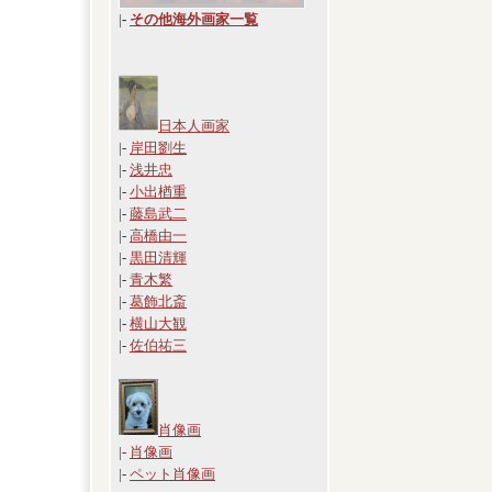
|
-
その他海外画家一覧
日本人画家
|-
岸田劉生
|-
浅井忠
|-
小出楢重
|-
藤島武二
|-
高橋由一
|-
黒田清輝
|-
青木繁
|-
葛飾北斎
|-
横山大観
|-
佐伯祐三
肖像画
|-
肖像画
|-
ペット肖像画