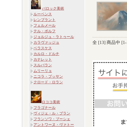
バロック美術
|-
ルーベンス
|-
レンブラント
|-
フェルメール
|-
テル・ボルフ
|-
ジョルジュ・ラトゥール
全 [
13
] 商品中 [
1
-
|-
カラヴァッジョ
|-
ベラスケス
|-
カルロ・ドルチ
|-
カナレット
|-
スルバラン
|-
ムリーリョ
|-
ニコラ・プッサン
|-
クロード・ロラン
ロココ美術
|-
フラゴナール
|-
ヴィジェ・ル・ブラン
|-
フランソワ・ブーシェ
|-
アントワーヌ・ヴァトー