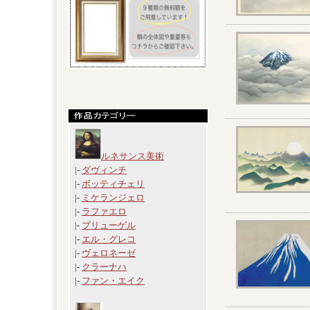
ルネサンス美術
|-
ダヴィンチ
|-
ボッティチェリ
|-
ミケランジェロ
|-
ラファエロ
|-
ブリューゲル
|-
エル・グレコ
|-
ヴェロネーゼ
|-
クラーナハ
|-
ファン・エイク