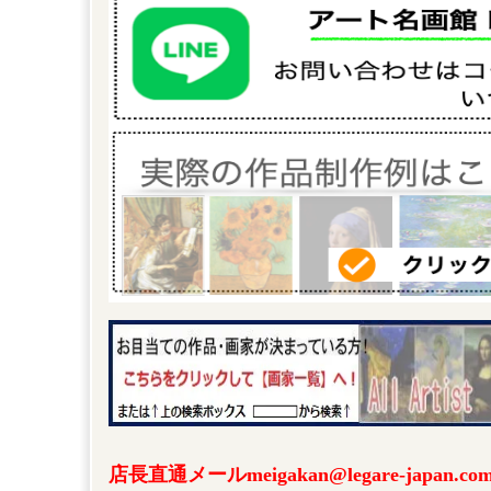
店長直通メールmeigakan@legare-japa