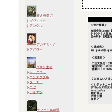
新古典美術
|-
ダヴィッド
|-
アングル
アカデミック
|-
ブグロー
ロマン主義
|-
ドラクロワ
|-
コンスタブル
|-
ターナー
|-
ゴヤ
|-
アイエツ
ラファエル前派