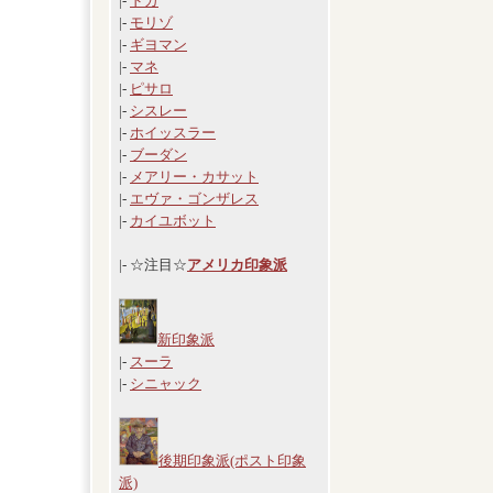
|-
ドガ
|-
モリゾ
|-
ギヨマン
|-
マネ
|-
ピサロ
|-
シスレー
|-
ホイッスラー
|-
ブーダン
|-
メアリー・カサット
|-
エヴァ・ゴンザレス
|-
カイユボット
|- ☆注目☆
アメリカ印象派
新印象派
|-
スーラ
|-
シニャック
後期印象派(ポスト印象
派)