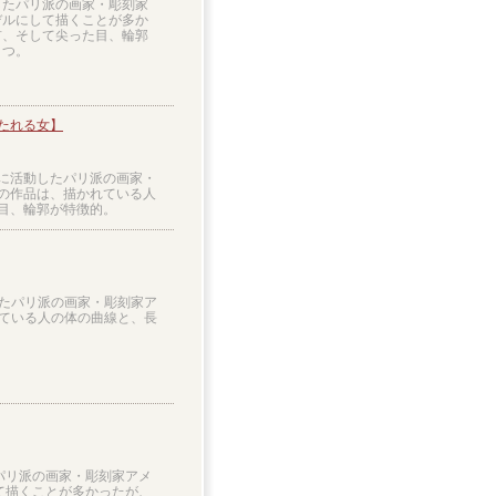
動したパリ派の画家・彫刻家
デルにして描くことが多か
首、そして尖った目、輪郭
とつ。
たれる女】
頭に活動したパリ派の画家・
の作品は、描かれている人
目、輪郭が特徴的。
したパリ派の画家・彫刻家ア
ている人の体の曲線と、長
たパリ派の画家・彫刻家アメ
て描くことが多かったが、