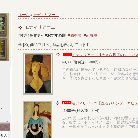
ホーム
»
モディリアーニ
モディリアーニ
並び順を変更»
■
おすすめ順
■価格順
■新着順
全 [
85
] 商品中 [
1
-
35
] 商品を表示しています。
モディリアーニ【大きな帽子のジャン
64,000円(税込70,400円)
この作品に描かれているのは、内縁の妻ジャ
る。彼女は、モディリアーニが、肺結核が悪
き、子供を身ごもったまま２１歳の若さで後
モディリアーニ【座るジャンヌ・エビュ
＜
64,000円(税込70,400円)
この作品に描かれているのは、内縁の妻ジャ
る。彼女は、モディリアーニが、肺結核が悪
き、子供を身ごもったまま２１歳の若さで後
ません