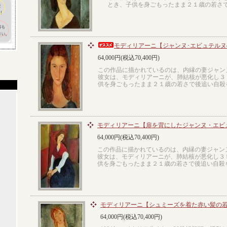
とき、子供を身ごもったまま２１歳の若さ
モディリアーニ【ジャンヌ･エビュテル
64,000円(税込70,400円)
この作品に描かれているのは、内縁の妻ジャン
彼女は、モディリアーニが、肺結核が悪化し３
供を身ごもったまま２１歳の若さで後追い自殺
モディリアーニ【扉を背にしたジャンヌ・エビ
64,000円(税込70,400円)
この作品に描かれているのは、内縁の妻ジャン
彼女は、モディリアーニが、肺結核が悪化し３
供を身ごもったまま２１歳の若さで後追い自殺
モディリアーニ【シュミーズを着た赤い髪の
64,000円(税込70,400円)