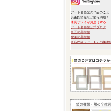
アート名画館の作品のこと
美術館情報など情報満載！
店長サワイがお届けする
アート名画館公式ブログ
巨匠の美術館
絵画の美術館
有名絵画（アート）の美術