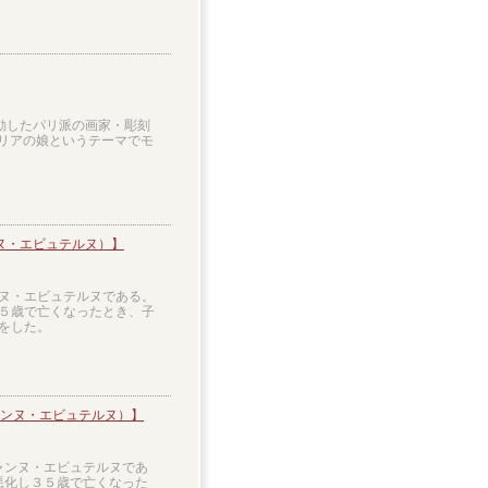
活動したパリ派の画家・彫刻
タリアの娘というテーマでモ
ヌ・エビュテルヌ）】
ヌ・エビュテルヌである。
５歳で亡くなったとき、子
をした。
ンヌ・エビュテルヌ）】
ャンヌ・エビュテルヌであ
悪化し３５歳で亡くなった