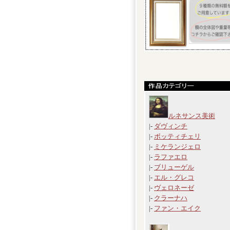
ルネサンス美術
|-
ダヴィンチ
|-
ボッティチェリ
|-
ミケランジェロ
|-
ラファエロ
|-
ブリューゲル
|-
エル・グレコ
|-
ヴェロネーゼ
|-
クラーナハ
|-
ファン・エイク