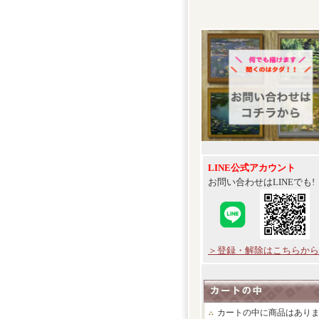
LINE公式アカウント
お問い合わせはLINEでも!
＞登録・解除はこちらから
カートの中に商品はあり