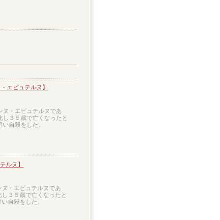
ヌ・エビュテルヌ】
ンヌ・エビュテルヌであ
化し３５歳で亡くなったと
追い自殺をした。
テルヌ】
ンヌ・エビュテルヌであ
化し３５歳で亡くなったと
追い自殺をした。