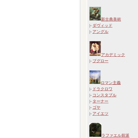
新古典美術
|-
ダヴィッド
|-
アングル
アカデミック
|-
ブグロー
ロマン主義
|-
ドラクロワ
|-
コンスタブル
|-
ターナー
|-
ゴヤ
|-
アイエツ
ラファエル前派