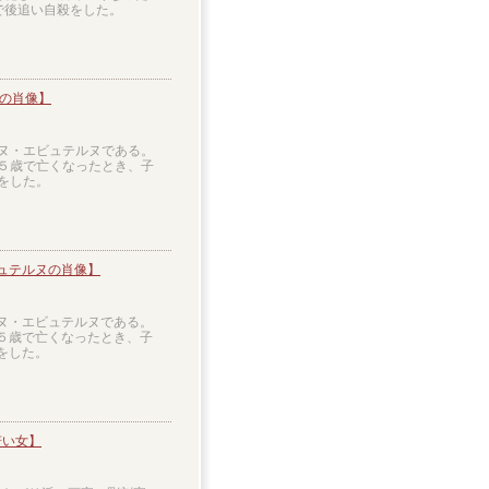
で後追い自殺をした。
ヌの肖像】
ヌ・エビュテルヌである。
５歳で亡くなったとき、子
をした。
ュテルヌの肖像】
ヌ・エビュテルヌである。
５歳で亡くなったとき、子
をした。
若い女】