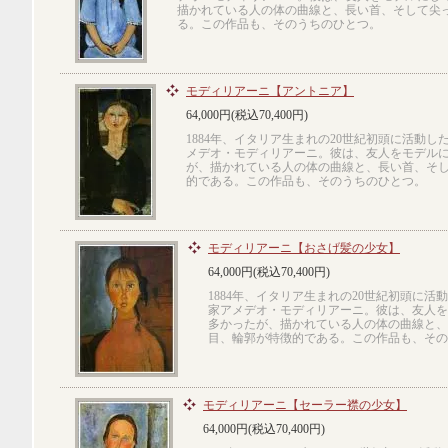
描かれている人の体の曲線と、長い首、そして尖
る。この作品も、そのうちのひとつ。
モディリアーニ【アントニア】
64,000円(税込70,400円)
1884年、イタリア生まれの20世紀初頭に活動
メデオ・モディリアーニ。彼は、友人をモデル
が、描かれている人の体の曲線と、長い首、そ
的である。この作品も、そのうちのひとつ。
モディリアーニ【おさげ髪の少女】
64,000円(税込70,400円)
1884年、イタリア生まれの20世紀初頭に
家アメデオ・モディリアーニ。彼は、友人を
多かったが、描かれている人の体の曲線と、
目、輪郭が特徴的である。この作品も、その
モディリアーニ【セーラー襟の少女】
64,000円(税込70,400円)