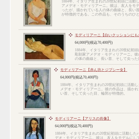
1884年、イタリア生まれの20世紀初頭に活
アメデオ・モディリアーニ。彼は、友人をモ
ったが、描かれている人の体の曲線と、長い
が特徴的である。この作品も、そのうちのひ
モディリアーニ【白いクッションにも
64,000円(税込70,400円)
1884年、イタリア生まれの20世紀初
彫刻家アメデオ・モディリアーニ。彼
の体の曲線と、長い首、そして尖った
モディリアーニ【赤ん坊とジプシー女】
64,000円(税込70,400円)
1884年、イタリア生まれの20世紀初頭に活動
メデオ・モディリアーニ。彼の作品は、描かれ
い首、そして尖った目、輪郭が特徴的。
モディリアーニ【アリスの肖像】
64,000円(税込70,400円)
1884年、イタリア生まれの20世紀初頭に活動し
デオ・モディリアーニ。彼は、友人をモデルにし