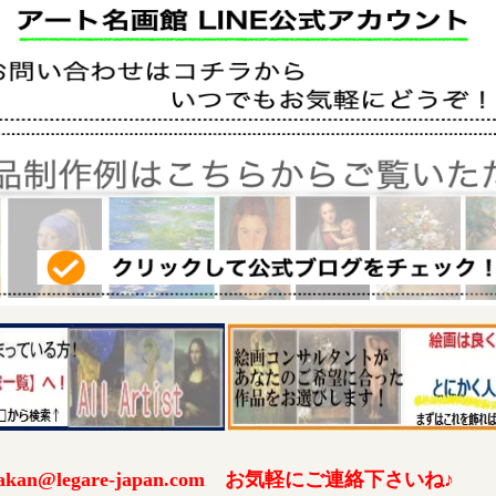
an@legare-japan.com お気軽にご連絡下さいね♪