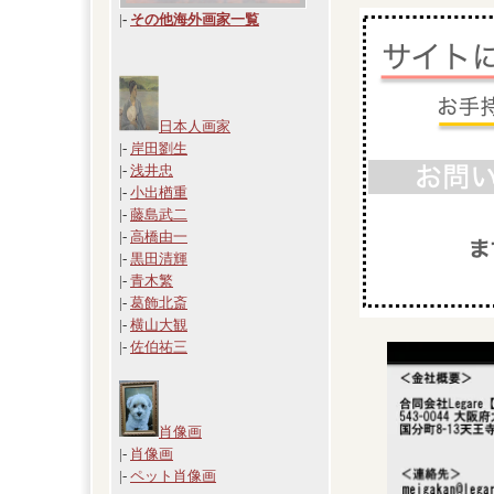
|
-
その他海外画家一覧
日本人画家
|-
岸田劉生
|-
浅井忠
|-
小出楢重
|-
藤島武二
|-
高橋由一
|-
黒田清輝
|-
青木繁
|-
葛飾北斎
|-
横山大観
|-
佐伯祐三
肖像画
|-
肖像画
|-
ペット肖像画