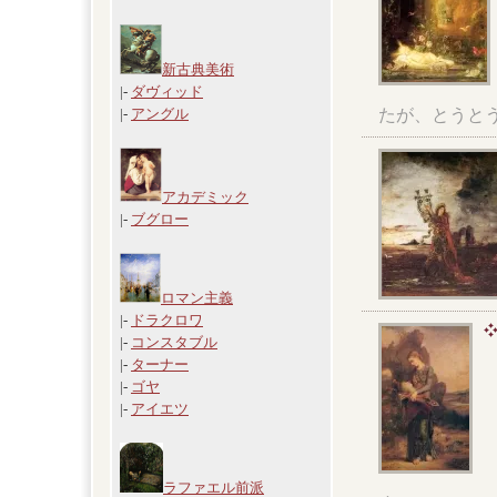
新古典美術
|-
ダヴィッド
たが、とうと
|-
アングル
アカデミック
|-
ブグロー
ロマン主義
|-
ドラクロワ
|-
コンスタブル
|-
ターナー
|-
ゴヤ
|-
アイエツ
ラファエル前派