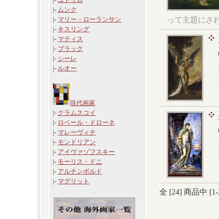
|-
ムンク
って主題にさ
|-
マリー・ローランサン
|-
キスリング
|-
マティス
|-
ブラック
|-
シーレ
|-
ルオー
現代画家
|-
クラムスコイ
|-
ロベール・ドローネ
|-
マレーヴィチ
|-
モンドリアン
|-
アイヴァゾフスキー
|-
モーリス・ドニ
|-
アルチンボルド
|-
マグリット
全 [
24
] 商品中 [
1
-