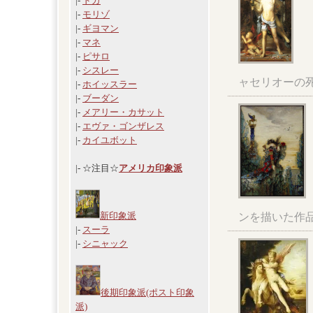
|-
ドガ
|-
モリゾ
|-
ギヨマン
|-
マネ
|-
ピサロ
|-
シスレー
ャセリオーの
|-
ホイッスラー
|-
ブーダン
|-
メアリー・カサット
|-
エヴァ・ゴンザレス
|-
カイユボット
|- ☆注目☆
アメリカ印象派
新印象派
ンを描いた作
|-
スーラ
|-
シニャック
後期印象派(ポスト印象
派)