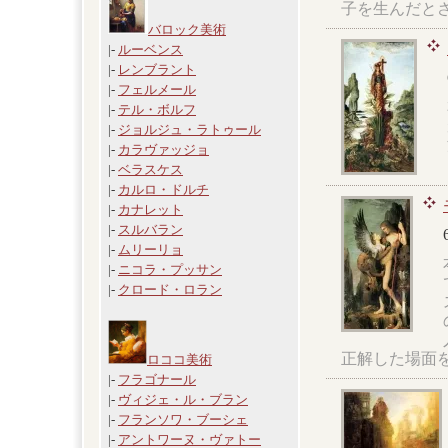
子を生んだと
バロック美術
|-
ルーベンス
|-
レンブラント
|-
フェルメール
|-
テル・ボルフ
|-
ジョルジュ・ラトゥール
|-
カラヴァッジョ
|-
ベラスケス
|-
カルロ・ドルチ
|-
カナレット
|-
スルバラン
|-
ムリーリョ
|-
ニコラ・プッサン
|-
クロード・ロラン
正解した場面
ロココ美術
|-
フラゴナール
|-
ヴィジェ・ル・ブラン
|-
フランソワ・ブーシェ
|-
アントワーヌ・ヴァトー