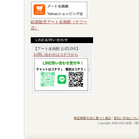
絵画販売アート名画館（ヤフー
店）
【アート名画館 公式LINE】
お問い合わせはコチラから
特定商取引法に基づく表記
|
支払い方法につい
Copyright 2008-2026 絵画