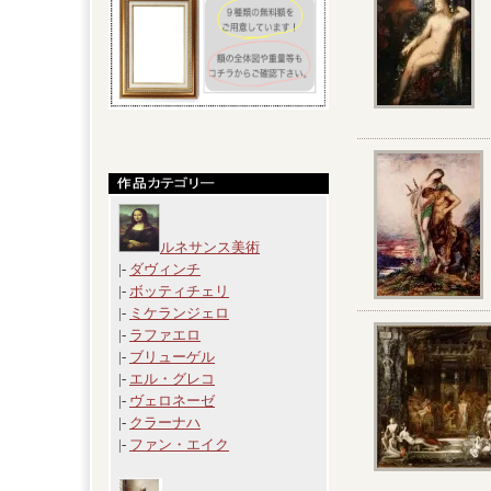
ルネサンス美術
|-
ダヴィンチ
|-
ボッティチェリ
|-
ミケランジェロ
|-
ラファエロ
|-
ブリューゲル
|-
エル・グレコ
|-
ヴェロネーゼ
|-
クラーナハ
|-
ファン・エイク