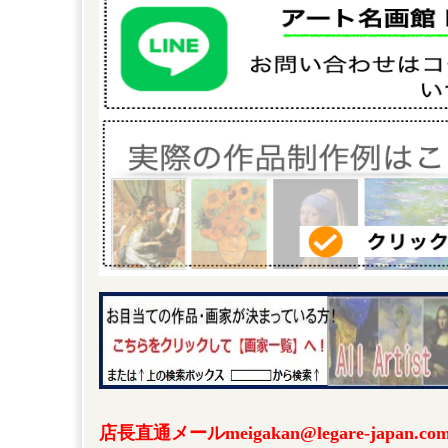
店長直通メールmeigakan@legare-japa