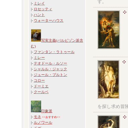
す。
|-
ミレイ
|-
ロセッティ
|-
ハント
|-
ウォーターハウス
写実主義(バルビゾン派含
む)
|-
ファンタン・ラトゥール
|-
ミレー
|-
テオドール・ルソー
|-
シャルル・ジャック
|-
ジュール・ブルトン
|-
コロー
|-
ドーミエ
|-
クールベ
を探し求め冒
印象派
|-
モネ
>>おすすめ<<
|-
ルノワール