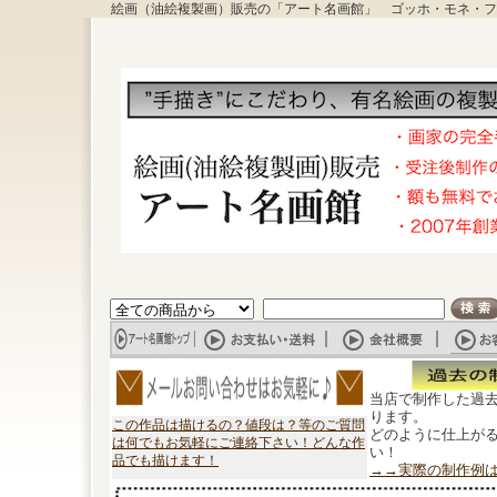
絵画（油絵複製画）販売の「アート名画館」 ゴッホ・モネ・フ
当店で制作した過
ります。
この作品は描けるの？値段は？等のご質問
どのように仕上が
は何でもお気軽にご連絡下さい！どんな作
い！
品でも描けます！
→→実際の制作例