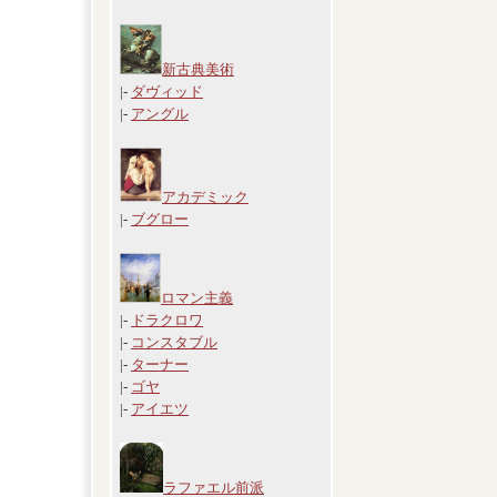
新古典美術
|-
ダヴィッド
|-
アングル
アカデミック
|-
ブグロー
ロマン主義
|-
ドラクロワ
|-
コンスタブル
|-
ターナー
|-
ゴヤ
|-
アイエツ
ラファエル前派