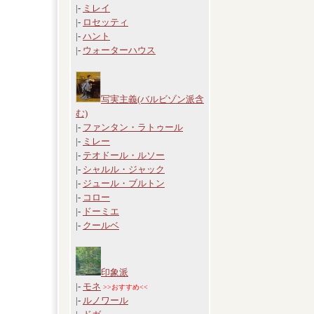
|-
ミレイ
|-
ロセッティ
|-
ハント
|-
ウォーターハウス
写実主義(バルビゾン派含
む)
|-
ファンタン・ラトゥール
|-
ミレー
|-
テオドール・ルソー
|-
シャルル・ジャック
|-
ジュール・ブルトン
|-
コロー
|-
ドーミエ
|-
クールベ
印象派
|-
モネ
>>おすすめ<<
|-
ルノワール