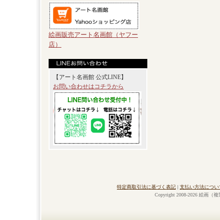
絵画販売アート名画館（ヤフー
店）
【アート名画館 公式LINE】
お問い合わせはコチラから
特定商取引法に基づく表記
|
支払い方法につい
Copyright 2008-2026 絵画