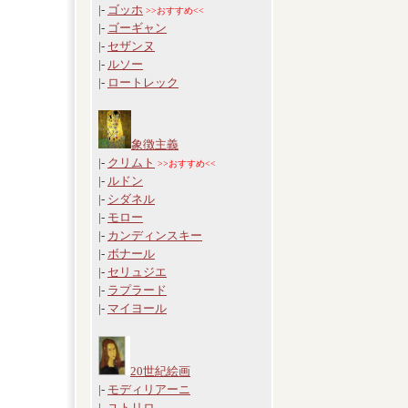
|-
ゴッホ
>>おすすめ<<
|-
ゴーギャン
|-
セザンヌ
|-
ルソー
|-
ロートレック
象徴主義
|-
クリムト
>>おすすめ<<
|-
ルドン
|-
シダネル
|-
モロー
|-
カンディンスキー
|-
ボナール
|-
セリュジエ
|-
ラプラード
|-
マイヨール
20世紀絵画
|-
モディリアーニ
|-
ユトリロ