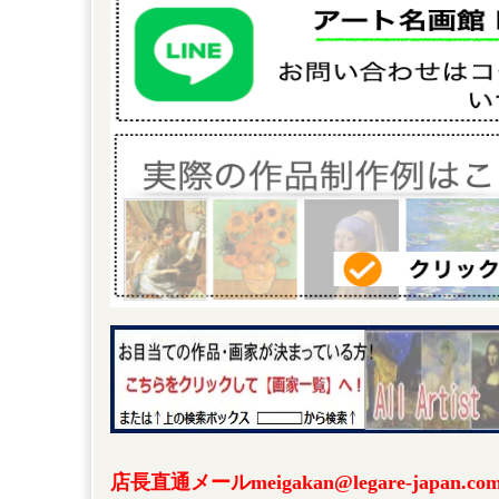
店長直通メールmeigakan@legare-japa