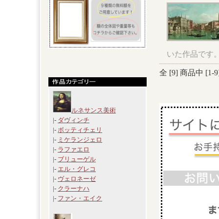
いた作品です
全 [
9
] 商品中 [
1
-
9
ルネサンス美術
|-
ダヴィンチ
|-
ボッティチェリ
|-
ミケランジェロ
|-
ラファエロ
|-
ブリューゲル
|-
エル・グレコ
|-
ヴェロネーゼ
|-
クラーナハ
|-
ファン・エイク