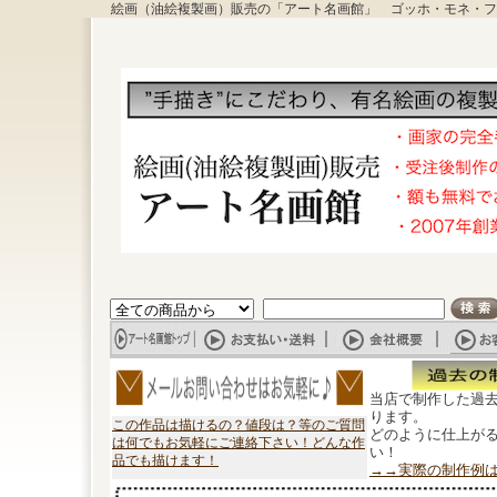
絵画（油絵複製画）販売の「アート名画館」 ゴッホ・モネ・フ
当店で制作した過
ります。
この作品は描けるの？値段は？等のご質問
どのように仕上が
は何でもお気軽にご連絡下さい！どんな作
い！
品でも描けます！
→→実際の制作例