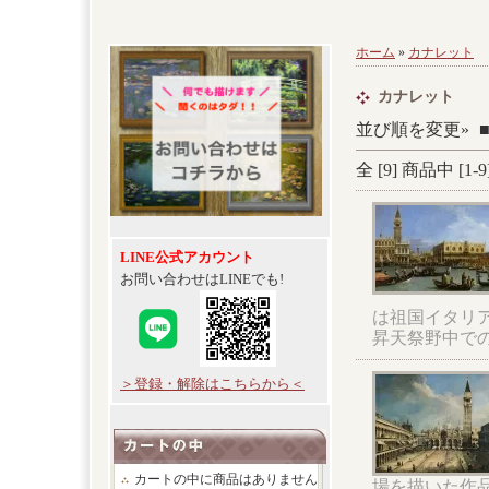
ホーム
»
カナレット
カナレット
並び順を変更»
全 [
9
] 商品中 [
1
-
9
LINE公式アカウント
お問い合わせはLINEでも!
は祖国イタリ
昇天祭野中で
＞登録・解除はこちらから＜
カートの中に商品はありません
場を描いた作