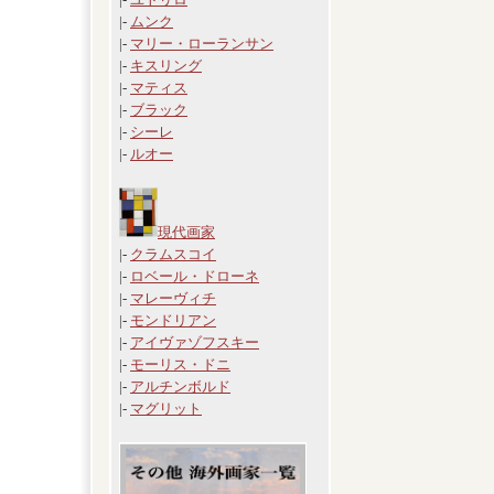
|-
ムンク
|-
マリー・ローランサン
|-
キスリング
|-
マティス
|-
ブラック
|-
シーレ
|-
ルオー
現代画家
|-
クラムスコイ
|-
ロベール・ドローネ
|-
マレーヴィチ
|-
モンドリアン
|-
アイヴァゾフスキー
|-
モーリス・ドニ
|-
アルチンボルド
|-
マグリット