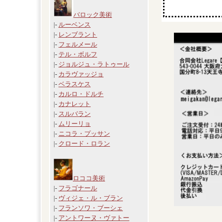
バロック美術
|-
ルーベンス
|-
レンブラント
|-
フェルメール
|-
テル・ボルフ
|-
ジョルジュ・ラトゥール
|-
カラヴァッジョ
|-
ベラスケス
|-
カルロ・ドルチ
|-
カナレット
|-
スルバラン
|-
ムリーリョ
|-
ニコラ・プッサン
|-
クロード・ロラン
ロココ美術
|-
フラゴナール
|-
ヴィジェ・ル・ブラン
|-
フランソワ・ブーシェ
|-
アントワーヌ・ヴァトー