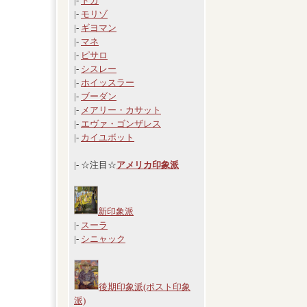
|-
ドガ
|-
モリゾ
|-
ギヨマン
|-
マネ
|-
ピサロ
|-
シスレー
|-
ホイッスラー
|-
ブーダン
|-
メアリー・カサット
|-
エヴァ・ゴンザレス
|-
カイユボット
|- ☆注目☆
アメリカ印象派
新印象派
|-
スーラ
|-
シニャック
後期印象派(ポスト印象
派)