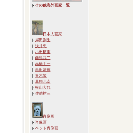
|
-
その他海外画家一覧
日本人画家
|-
岸田劉生
|-
浅井忠
|-
小出楢重
|-
藤島武二
|-
高橋由一
|-
黒田清輝
|-
青木繁
|-
葛飾北斎
|-
横山大観
|-
佐伯祐三
肖像画
|-
肖像画
|-
ペット肖像画