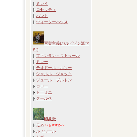
|-
ミレイ
|-
ロセッティ
|-
ハント
|-
ウォーターハウス
写実主義(バルビゾン派含
む)
|-
ファンタン・ラトゥール
|-
ミレー
|-
テオドール・ルソー
|-
シャルル・ジャック
|-
ジュール・ブルトン
|-
コロー
|-
ドーミエ
|-
クールベ
印象派
|-
モネ
>>おすすめ<<
|-
ルノワール