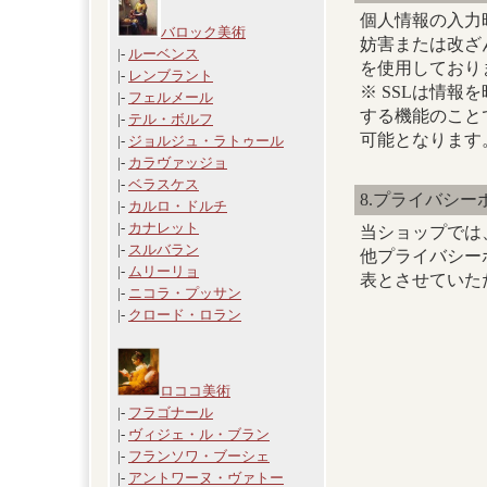
個人情報の入力
バロック美術
妨害または改ざんされ
|-
ルーベンス
を使用しており
|-
レンブラント
※ SSLは情
|-
フェルメール
する機能のこと
|-
テル・ボルフ
可能となります
|-
ジョルジュ・ラトゥール
|-
カラヴァッジョ
|-
ベラスケス
8.プライバシ
|-
カルロ・ドルチ
|-
カナレット
当ショップでは
|-
スルバラン
他プライバシー
|-
ムリーリョ
表とさせていた
|-
ニコラ・プッサン
|-
クロード・ロラン
ロココ美術
|-
フラゴナール
|-
ヴィジェ・ル・ブラン
|-
フランソワ・ブーシェ
|-
アントワーヌ・ヴァトー