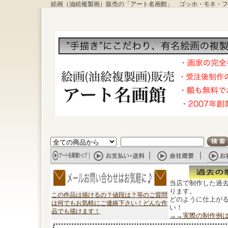
絵画（油絵複製画）販売の「アート名画館」 ゴッホ・モネ・フ
当店で制作した過
ります。
この作品は描けるの？値段は？等のご質問
どのように仕上が
は何でもお気軽にご連絡下さい！どんな作
い！
品でも描けます！
→→実際の制作例