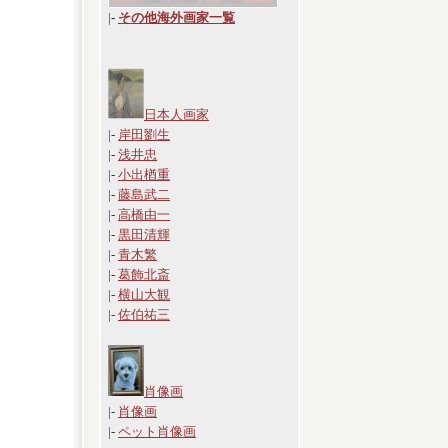
|
-
その他海外画家一覧
日本人画家
|-
岸田劉生
|-
浅井忠
|-
小出楢重
|-
藤島武二
|-
高橋由一
|-
黒田清輝
|-
青木繁
|-
葛飾北斎
|-
横山大観
|-
佐伯祐三
肖像画
|-
肖像画
|-
ペット肖像画