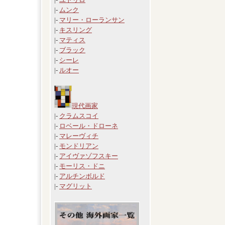
|-
ムンク
|-
マリー・ローランサン
|-
キスリング
|-
マティス
|-
ブラック
|-
シーレ
|-
ルオー
現代画家
|-
クラムスコイ
|-
ロベール・ドローネ
|-
マレーヴィチ
|-
モンドリアン
|-
アイヴァゾフスキー
|-
モーリス・ドニ
|-
アルチンボルド
|-
マグリット