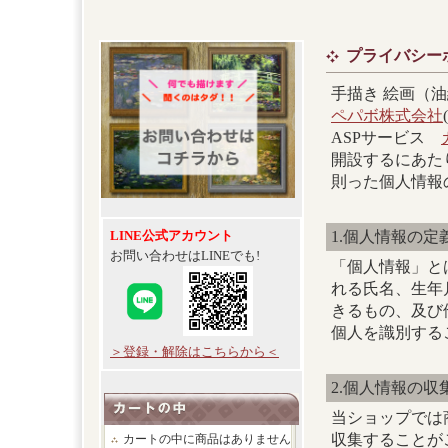
プライバシー
手描き 絵画（
ペパボ株式会社
ASPサービス
開設するにあた
則った個人情報
1.個人情報の定
LINE公式アカウント
お問い合わせはLINEでも!
「個人情報」と
れる氏名、生年
きるもの、及び
個人を識別する
＞登録・解除はこちらから＜
2.個人情報の収
当ショップでは
収集することが
カートの中に商品はありません