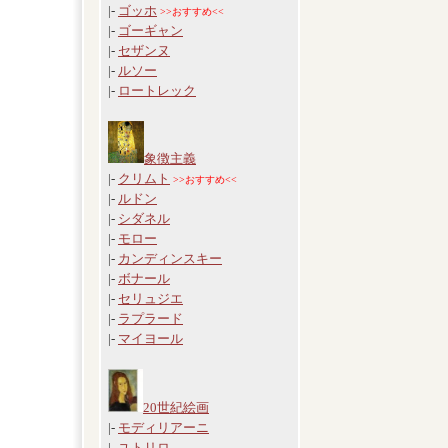
|-
ゴッホ
>>おすすめ<<
|-
ゴーギャン
|-
セザンヌ
|-
ルソー
|-
ロートレック
象徴主義
|-
クリムト
>>おすすめ<<
|-
ルドン
|-
シダネル
|-
モロー
|-
カンディンスキー
|-
ボナール
|-
セリュジエ
|-
ラプラード
|-
マイヨール
20世紀絵画
|-
モディリアーニ
|-
ユトリロ