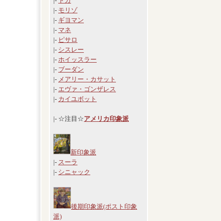
|-
ドガ
|-
モリゾ
|-
ギヨマン
|-
マネ
|-
ピサロ
|-
シスレー
|-
ホイッスラー
|-
ブーダン
|-
メアリー・カサット
|-
エヴァ・ゴンザレス
|-
カイユボット
|- ☆注目☆
アメリカ印象派
新印象派
|-
スーラ
|-
シニャック
後期印象派(ポスト印象
派)