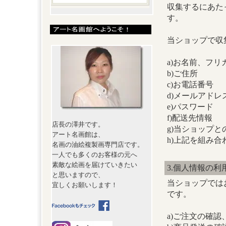
収集するにあた
す。
当ショップで収
a)お名前、フリ
b)ご住所
c)お電話番号
d)メールアドレ
e)パスワード
f)配送先情報
店長の澤井です。
g)当ショップ
アート名画館は、
h)上記を組み
名画の油絵複製画専門店です。
一人でも多くのお客様の元へ
素敵な絵画を届けていきたい
3.個人情報の利
と思いますので、
当ショップでは
宜しくお願いします！
です。
a)ご注文の確認