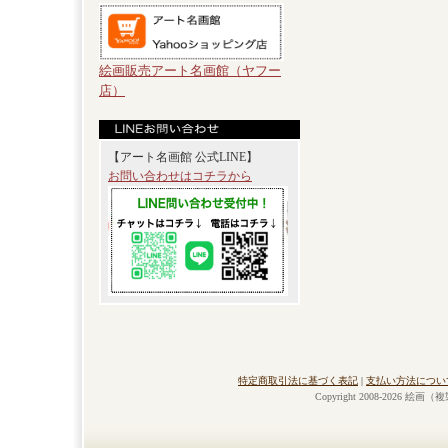
絵画販売アート名画館（ヤフー
店）
【アート名画館 公式LINE】
お問い合わせはコチラから
特定商取引法に基づく表記
|
支払い方法につい
Copyright 2008-2026 絵画