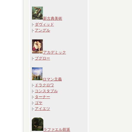
新古典美術
|-
ダヴィッド
|-
アングル
アカデミック
|-
ブグロー
ロマン主義
|-
ドラクロワ
|-
コンスタブル
|-
ターナー
|-
ゴヤ
|-
アイエツ
ラファエル前派