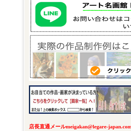
店長直通メールmeigakan@legare-japa