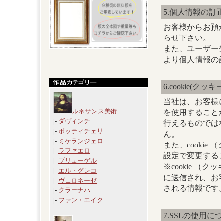
5.個人情報の訂
お客様からお預
らせ下さい。
また、ユーザー
より個人情報の
6.cookie(ク
当社は、お客様に
ルネサンス美術
を使用すること
|-
ダヴィンチ
行えるものでは
|-
ボッティチェリ
ん。
|-
ミケランジェロ
また、cooki
|-
ラファエロ
設定で変更する
|-
ブリューゲル
※cookie 
|-
エル・グレコ
に送信され、お
|-
ヴェロネーゼ
される情報です
|-
クラーナハ
|-
ファン・エイク
7.SSLの使用に