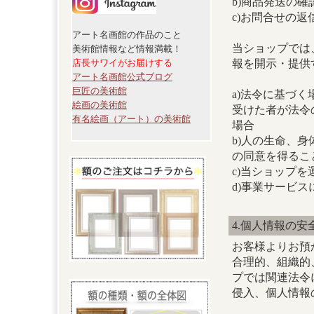
b)商品発送の確
c)お問合せの返
アート名画館の作品のこと
当ショップでは
美術館情報など情報満載！
報を開示・提供
店長サワイがお届けする
アート名画館公式ブログ
巨匠の美術館
a)法令に基づ
絵画の美術館
受けた者が法令
有名絵画（アート）の美術館
場合
b)人の生命、
の同意を得るこ
c)当ショップ
d)事業サービ
4.個人情報の安
お客様よりお預
合理的、組織的
プでは関連法令
侵入、個人情報