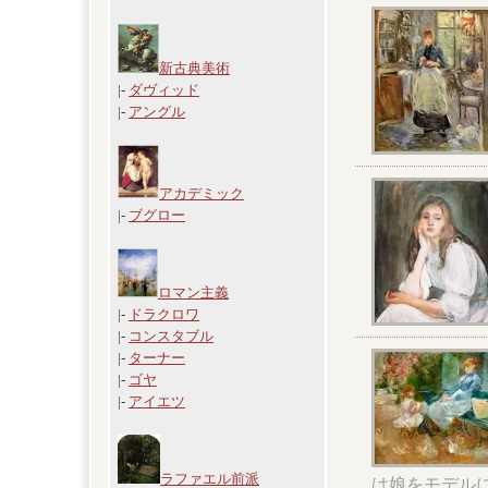
新古典美術
|-
ダヴィッド
|-
アングル
アカデミック
|-
ブグロー
ロマン主義
|-
ドラクロワ
|-
コンスタブル
|-
ターナー
|-
ゴヤ
|-
アイエツ
ラファエル前派
は娘をモデル