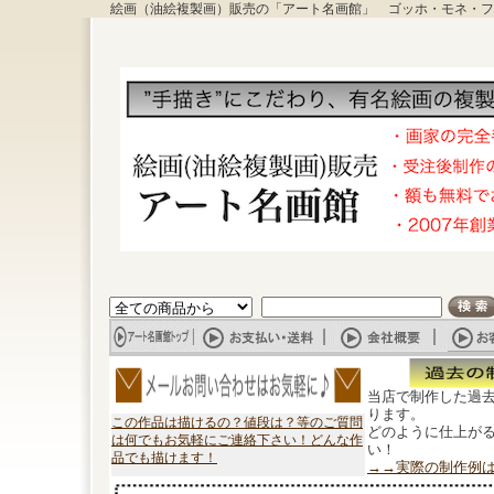
絵画（油絵複製画）販売の「アート名画館」 ゴッホ・モネ・フ
当店で制作した過
ります。
この作品は描けるの？値段は？等のご質問
どのように仕上が
は何でもお気軽にご連絡下さい！どんな作
い！
品でも描けます！
→→実際の制作例