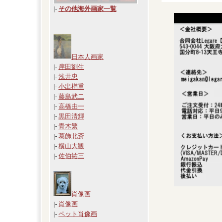
|
-
その他海外画家一覧
日本人画家
|-
岸田劉生
|-
浅井忠
|-
小出楢重
|-
藤島武二
|-
高橋由一
|-
黒田清輝
|-
青木繁
|-
葛飾北斎
|-
横山大観
|-
佐伯祐三
肖像画
|-
肖像画
|-
ペット肖像画