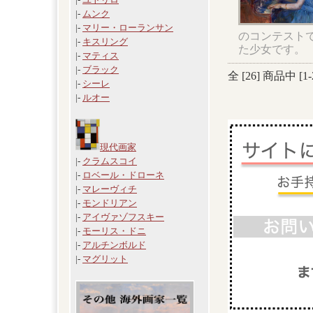
|-
ムンク
|-
マリー・ローランサン
のコンテスト
|-
キスリング
た少女です。
|-
マティス
|-
ブラック
全 [
26
] 商品中 [
1
-
|-
シーレ
|-
ルオー
現代画家
|-
クラムスコイ
|-
ロベール・ドローネ
|-
マレーヴィチ
|-
モンドリアン
|-
アイヴァゾフスキー
|-
モーリス・ドニ
|-
アルチンボルド
|-
マグリット