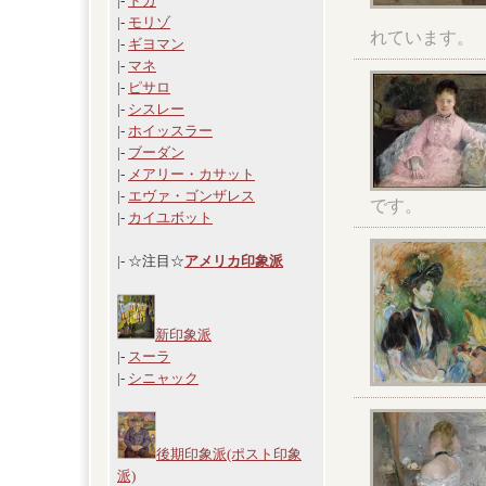
|-
ドガ
|-
モリゾ
れています。
|-
ギヨマン
|-
マネ
|-
ピサロ
|-
シスレー
|-
ホイッスラー
|-
ブーダン
|-
メアリー・カサット
|-
エヴァ・ゴンザレス
です。
|-
カイユボット
|- ☆注目☆
アメリカ印象派
新印象派
|-
スーラ
|-
シニャック
後期印象派(ポスト印象
派)