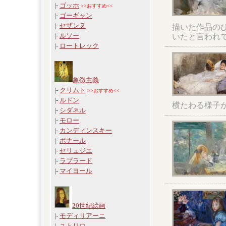
|-
ゴッホ
>>おすすめ<<
|-
ゴーギャン
|-
セザンヌ
描いた作品の
|-
ルソー
いたと言われ
|-
ロートレック
象徴主義
|-
クリムト
>>おすすめ<<
|-
ルドン
横たわる様子
|-
シダネル
|-
モロー
|-
カンディンスキー
|-
ボナール
|-
セリュジエ
|-
ラプラード
|-
マイヨール
20世紀絵画
|-
モディリアーニ
|-
ユトリロ