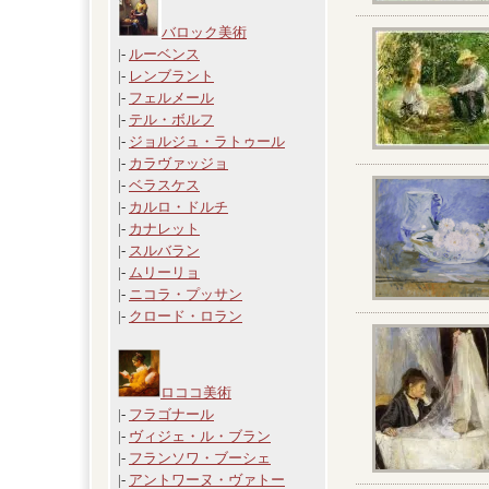
バロック美術
|-
ルーベンス
|-
レンブラント
|-
フェルメール
|-
テル・ボルフ
|-
ジョルジュ・ラトゥール
|-
カラヴァッジョ
|-
ベラスケス
|-
カルロ・ドルチ
|-
カナレット
|-
スルバラン
|-
ムリーリョ
|-
ニコラ・プッサン
|-
クロード・ロラン
ロココ美術
|-
フラゴナール
|-
ヴィジェ・ル・ブラン
|-
フランソワ・ブーシェ
|-
アントワーヌ・ヴァトー