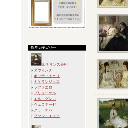
ルネサンス美術
|-
ダヴィンチ
|-
ボッティチェリ
|-
ミケランジェロ
|-
ラファエロ
|-
ブリューゲル
|-
エル・グレコ
|-
ヴェロネーゼ
|-
クラーナハ
|-
ファン・エイク