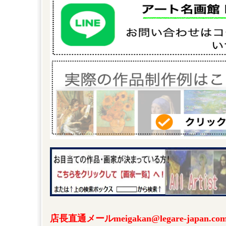
店長直通メールmeigakan@legare-japa