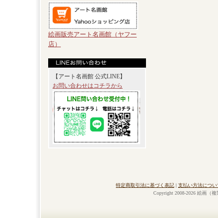
絵画販売アート名画館（ヤフー
店）
【アート名画館 公式LINE】
お問い合わせはコチラから
特定商取引法に基づく表記
|
支払い方法につい
Copyright 2008-2026 絵画