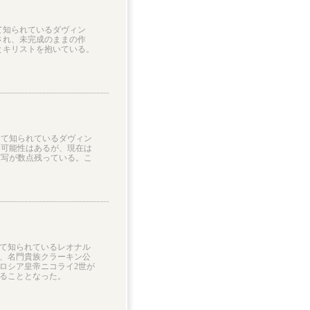
て知られているダヴィン
され、未完成のままの作
とキリストを抱いている。
して知られているダヴィン
た可能性はあるが、現在は
模写が数点残っている。こ
て知られているレオナル
、名門貴族クラーキン公
ロシア皇帝ニコライ2世が
ることとなった。