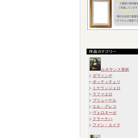
ルネサンス美術
|-
ダヴィンチ
|-
ボッティチェリ
|-
ミケランジェロ
|-
ラファエロ
|-
ブリューゲル
|-
エル・グレコ
|-
ヴェロネーゼ
|-
クラーナハ
|-
ファン・エイク