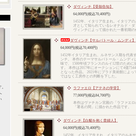
ダヴィンチ【受胎告知】
64,000円(税込70,400円)
1452年、イタリア生まれ。イタリア
才として知られているレオナルド・ダ
ヴィンチによって描かれた一番初期の
ダヴィンチ【サルバトール・ムンディ】
64,000円(税込70,400円)
1452年イタリア生まれ、ルネサンス期を代表
ンチ。 本作のテーマサルバトール・ムンディ
味で、 1500年頃フランスのルイ12世のため
す。 本作は2017年にオークションにて4億75
となった作品。 2021年にプラド美術館によ
ではなく工房作との判断を下した。
す。
ラファエロ【アテネの学堂】
へ
77,000円(税込84,700円)
い
本作はヴァチカン宮殿の「ラファエロ
「署名の間」に描かれた作品です。
ダヴィンチ【白貂を抱く貴婦人】
64,000円(税込70,400円)
1452年、イタリア生まれ。イタリアのルネ