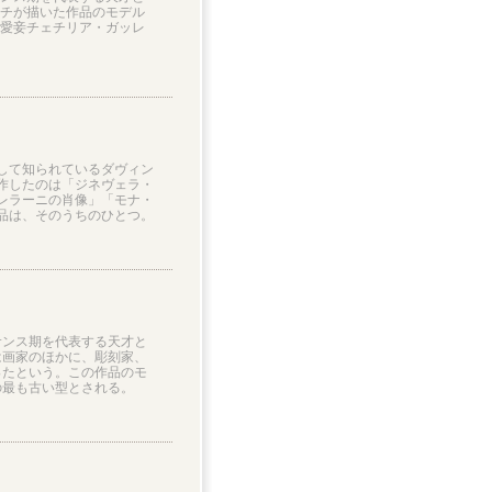
チが描いた作品のモデル
愛妾チェチリア・ガッレ
して知られているダヴィン
作したのは「ジネヴェラ・
レラーニの肖像」「モナ・
品は、そのうちのひとつ。
サンス期を代表する天才と
は画家のほかに、彫刻家、
ったという。この作品のモ
の最も古い型とされる。