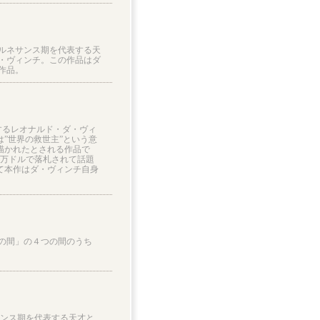
のルネサンス期を代表する天
・ヴィンチ。この作品はダ
作品。
するレオナルド・ダ・ヴィ
は”世界の救世主”という意
に描かれたとされる作品で
44万ドルで落札されて話題
って本作はダ・ヴィンチ自身
の間」の４つの間のうち
サンス期を代表する天才と