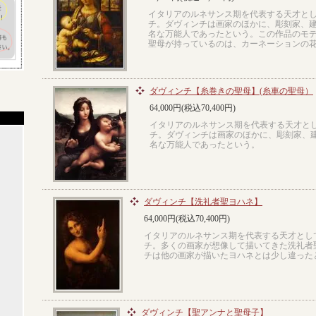
イタリアのルネサンス期を代表する天才と
チ。ダヴィンチは画家のほかに、彫刻家、
名な万能人であったという。この作品のモ
聖母が持っているのは、カーネーションの
ダヴィンチ【糸巻きの聖母】(糸車の聖母）
64,000円(税込70,400円)
イタリアのルネサンス期を代表する天才と
チ。ダヴィンチは画家のほかに、彫刻家、
名な万能人であったという。
ダヴィンチ【洗礼者聖ヨハネ】
64,000円(税込70,400円)
イタリアのルネサンス期を代表する天才とし
チ。多くの画家が想像して描いてきた洗礼者
チは他の画家が描いたヨハネとは少し違った
ダヴィンチ【聖アンナと聖母子】