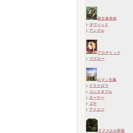
新古典美術
|-
ダヴィッド
|-
アングル
アカデミック
|-
ブグロー
ロマン主義
|-
ドラクロワ
|-
コンスタブル
|-
ターナー
|-
ゴヤ
|-
アイエツ
ラファエル前派