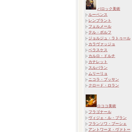
バロック美術
|-
ルーベンス
|-
レンブラント
|-
フェルメール
|-
テル・ボルフ
|-
ジョルジュ・ラトゥール
|-
カラヴァッジョ
|-
ベラスケス
|-
カルロ・ドルチ
|-
カナレット
|-
スルバラン
|-
ムリーリョ
|-
ニコラ・プッサン
|-
クロード・ロラン
ロココ美術
|-
フラゴナール
|-
ヴィジェ・ル・ブラン
|-
フランソワ・ブーシェ
|-
アントワーヌ・ヴァトー