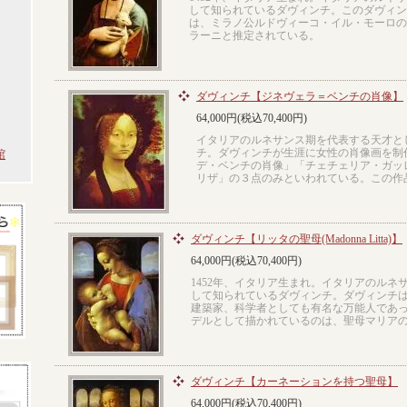
して知られているダヴィンチ。このダヴィン
は、ミラノ公ルドヴィーコ・イル・モーロの
ラーニと推定されている。
ダヴィンチ【ジネヴェラ＝ベンチの肖像】
64,000円(税込70,400円)
イタリアのルネサンス期を代表する天才と
チ。ダヴィンチが生涯に女性の肖像画を制
館
デ・ベンチの肖像」「チェチェリア・ガッ
リザ」の３点のみといわれている。この作
ダヴィンチ【リッタの聖母(Madonna Litta)】
64,000円(税込70,400円)
1452年、イタリア生まれ。イタリアのルネ
して知られているダヴィンチ。ダヴィンチ
建築家、科学者としても有名な万能人であ
デルとして描かれているのは、聖母マリア
ダヴィンチ【カーネーションを持つ聖母】
64,000円(税込70,400円)