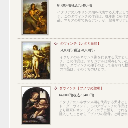
64,000円(税込70,400円)
イタリアのルネサンス期を代表する天才とし
チ。このダヴィンチの作品は、晩年期に制作
品。マリアの母であるアンナが、聖母マリア
ダヴィンチ【レダと白鳥】
64,000円(税込70,400円)
イタリアのルネサンス期を代表する天才と
チ。この作品は、オリジナルは現存してい
無い。ダヴィンチの弟子のよって書かれた
の作品は、そのうちのひとつ。
ダヴィンチ【ブノワの聖母】
64,000円(税込70,400円)
イタリアのルネサンス期を代表する天才とし
ド・ダ・ヴィンチ。このダヴィンチの作品は
より画家レオン・ブノワの手に渡り、それを
購入したことから『ブノワの聖母』と呼ばれ