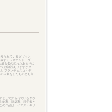
て知られているダヴィン
代表するレオナルド・ダ・
上最も名の知れたあまりに
いては諸説ありますがダ・
と フランチェスコ・デ
作の依頼をしたものとも言
才として知られているダヴ
彫刻家、建築家、科学者と
この作品は、イエス・キリ