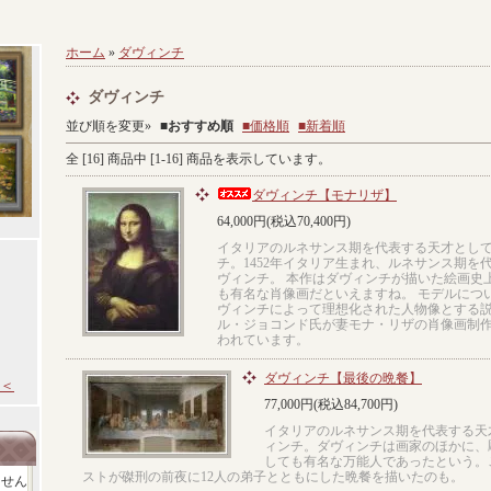
ホーム
»
ダヴィンチ
ダヴィンチ
並び順を変更»
■
おすすめ順
■価格順
■新着順
全 [
16
] 商品中 [
1
-
16
] 商品を表示しています。
ダヴィンチ【モナリザ】
64,000円(税込70,400円)
イタリアのルネサンス期を代表する天才とし
チ。1452年イタリア生まれ、ルネサンス期を
ヴィンチ。 本作はダヴィンチが描いた絵画史
も有名な肖像画だといえますね。 モデルにつ
ヴィンチによって理想化された人物像とする説
ル・ジョコンド氏が妻モナ・リザの肖像画制
われています。
ダヴィンチ【最後の晩餐】
＜
77,000円(税込84,700円)
イタリアのルネサンス期を代表する天
ィンチ。ダヴィンチは画家のほかに、
しても有名な万能人であったという。
ストが磔刑の前夜に12人の弟子とともにした晩餐を描いたのも。
ません