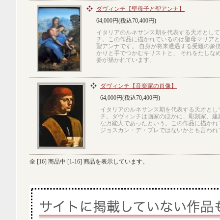
ダヴィンチ【聖母子と聖アンナ】
64,000円(税込70,400円)
イタリアのルネサンス期を代表する天才として
チ。この作品に描かれているのは聖母マリアと
聖アンナです。 自身が将来遭遇する受難の象
かりと手でつかむキリストと、 それをたしな
姿が描かれています。
ダヴィンチ【音楽家の肖像】
64,000円(税込70,400円)
イタリアのルネサンス期を代表する天才とし
チ。ダヴィンチは画家のほかに、彫刻家、建
な万能人であったという。この作品に描かれ
ジョスカン・デ・プレではないかとも言われ
全 [
16
] 商品中 [
1
-
16
] 商品を表示しています。