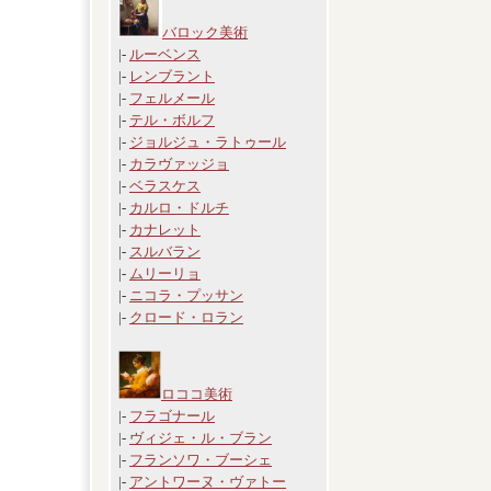
バロック美術
|-
ルーベンス
|-
レンブラント
|-
フェルメール
|-
テル・ボルフ
|-
ジョルジュ・ラトゥール
|-
カラヴァッジョ
|-
ベラスケス
|-
カルロ・ドルチ
|-
カナレット
|-
スルバラン
|-
ムリーリョ
|-
ニコラ・プッサン
|-
クロード・ロラン
ロココ美術
|-
フラゴナール
|-
ヴィジェ・ル・ブラン
|-
フランソワ・ブーシェ
|-
アントワーヌ・ヴァトー