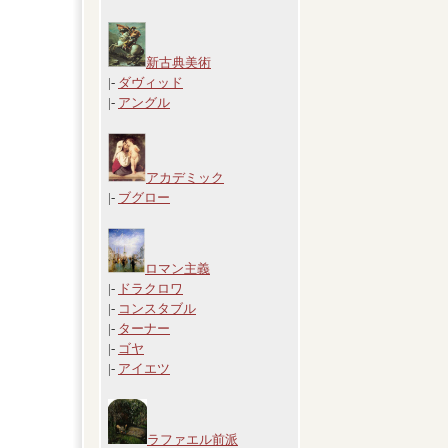
新古典美術
|-
ダヴィッド
|-
アングル
アカデミック
|-
ブグロー
ロマン主義
|-
ドラクロワ
|-
コンスタブル
|-
ターナー
|-
ゴヤ
|-
アイエツ
ラファエル前派