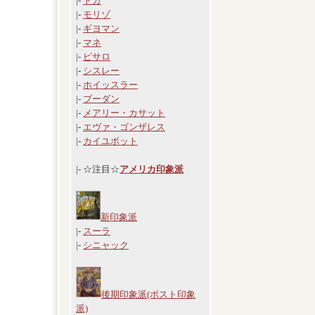
|-
ドガ
|-
モリゾ
|-
ギヨマン
|-
マネ
|-
ピサロ
|-
シスレー
|-
ホイッスラー
|-
ブーダン
|-
メアリー・カサット
|-
エヴァ・ゴンザレス
|-
カイユボット
|- ☆注目☆
アメリカ印象派
新印象派
|-
スーラ
|-
シニャック
後期印象派(ポスト印象
派)