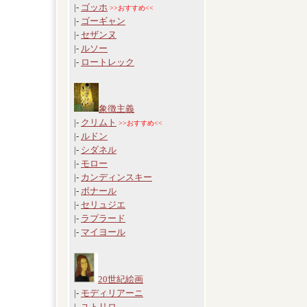
|-
ゴッホ
>>おすすめ<<
|-
ゴーギャン
|-
セザンヌ
|-
ルソー
|-
ロートレック
象徴主義
|-
クリムト
>>おすすめ<<
|-
ルドン
|-
シダネル
|-
モロー
|-
カンディンスキー
|-
ボナール
|-
セリュジエ
|-
ラプラード
|-
マイヨール
20世紀絵画
|-
モディリアーニ
|-
ユトリロ