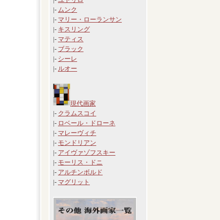
|-
ムンク
|-
マリー・ローランサン
|-
キスリング
|-
マティス
|-
ブラック
|-
シーレ
|-
ルオー
現代画家
|-
クラムスコイ
|-
ロベール・ドローネ
|-
マレーヴィチ
|-
モンドリアン
|-
アイヴァゾフスキー
|-
モーリス・ドニ
|-
アルチンボルド
|-
マグリット