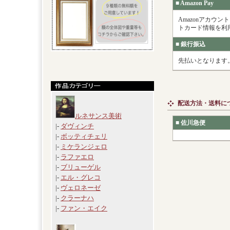
■ Amazon Pay
Amazonアカ
トカード情報を利
■ 銀行振込
先払いとなります
配送方法・送料に
ルネサンス美術
■ 佐川急便
|-
ダヴィンチ
|-
ボッティチェリ
|-
ミケランジェロ
|-
ラファエロ
|-
ブリューゲル
|-
エル・グレコ
|-
ヴェロネーゼ
|-
クラーナハ
|-
ファン・エイク