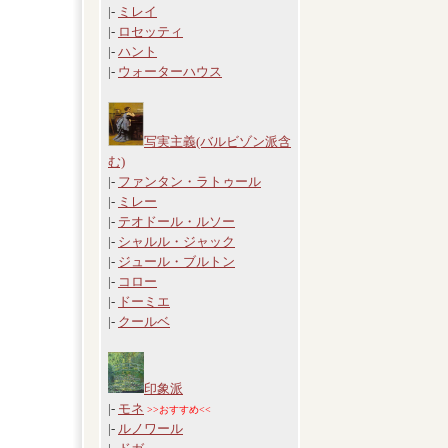
|-
ミレイ
|-
ロセッティ
|-
ハント
|-
ウォーターハウス
写実主義(バルビゾン派含
む)
|-
ファンタン・ラトゥール
|-
ミレー
|-
テオドール・ルソー
|-
シャルル・ジャック
|-
ジュール・ブルトン
|-
コロー
|-
ドーミエ
|-
クールベ
印象派
|-
モネ
>>おすすめ<<
|-
ルノワール