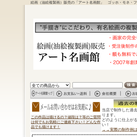
絵画（油絵複製画）販売の「アート名画館」 ゴッホ・モネ・フ
当店で制作した過
ります。
この作品は描けるの？値段は？等のご質問
どのように仕上が
は何でもお気軽にご連絡下さい！どんな作
い！
品でも描けます！
→→実際の制作例