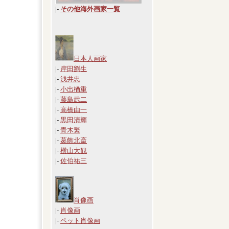
|
-
その他海外画家一覧
日本人画家
|-
岸田劉生
|-
浅井忠
|-
小出楢重
|-
藤島武二
|-
高橋由一
|-
黒田清輝
|-
青木繁
|-
葛飾北斎
|-
横山大観
|-
佐伯祐三
肖像画
|-
肖像画
|-
ペット肖像画