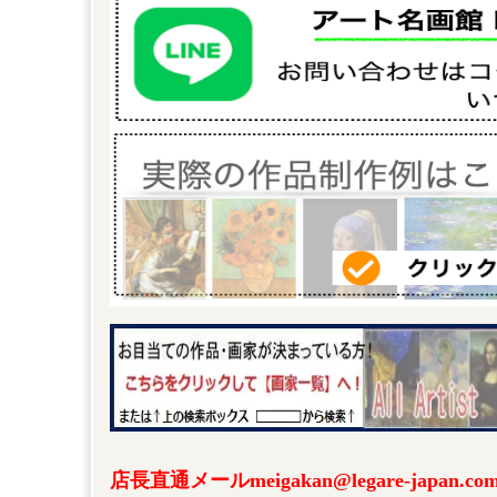
店長直通メールmeigakan@legare-japa