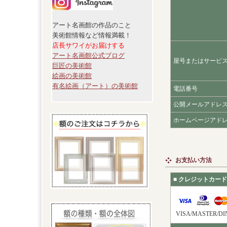
アート名画館の作品のこと
美術館情報など情報満載！
店長サワイがお届けする
アート名画館公式ブログ
屋号またはサービ
巨匠の美術館
絵画の美術館
有名絵画（アート）の美術館
電話番号
公開メールアドレ
ホームページアド
お支払い方法
■ クレジットカード
VISA/MASTER/