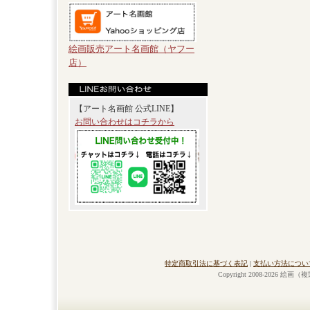
絵画販売アート名画館（ヤフー
店）
【アート名画館 公式LINE】
お問い合わせはコチラから
特定商取引法に基づく表記
|
支払い方法につい
Copyright 2008-2026 絵画