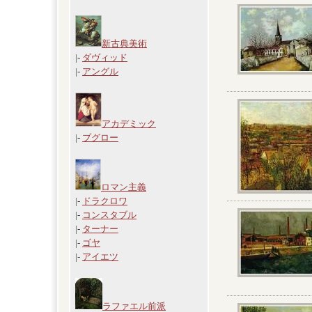
新古典美術
|-
ダヴィッド
|-
アングル
アカデミック
|-
ブグロー
ロマン主義
|-
ドラクロワ
|-
コンスタブル
|-
ターナー
|-
ゴヤ
|-
アイエツ
ラファエル前派