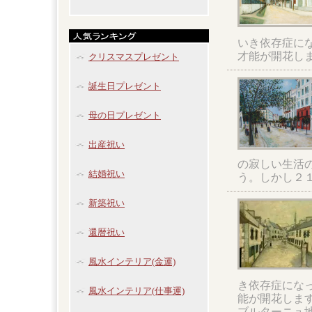
いき依存症に
才能が開花し
クリスマスプレゼント
誕生日プレゼント
母の日プレゼント
出産祝い
の寂しい生活
結婚祝い
う。しかし２
新築祝い
還暦祝い
風水インテリア(金運)
き依存症になっ
風水インテリア(仕事運)
能が開花しま
ブルターニュ