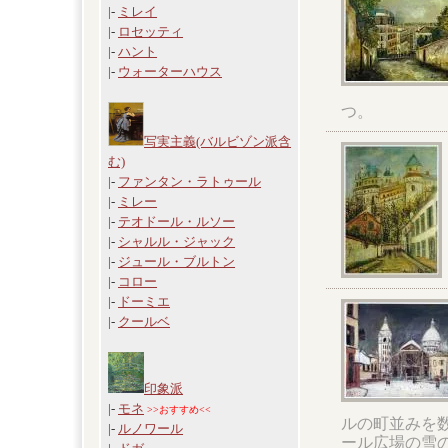
|-
ミレイ
|-
ロセッティ
|-
ハント
|-
ウォーターハウス
つ。
写実主義(バルビゾン派含
む)
|-
ファンタン・ラトゥール
|-
ミレー
|-
テオドール・ルソー
|-
シャルル・ジャック
|-
ジュール・ブルトン
|-
コロー
|-
ドーミエ
|-
クールベ
印象派
|-
モネ
>>おすすめ<<
ルの町並みを
|-
ルノワール
ール広場の雪