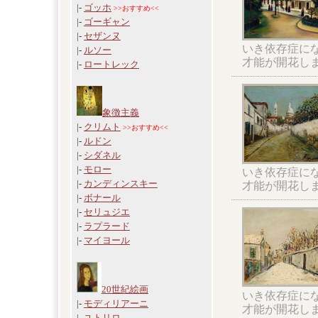
|-
ゴッホ
>>おすすめ<<
|-
ゴーギャン
|-
セザンヌ
いき依存症に
|-
ルソー
才能が開花し
|-
ロートレック
象徴主義
|-
クリムト
>>おすすめ<<
|-
ルドン
|-
シダネル
|-
モロー
いき依存症に
|-
カンディンスキー
才能が開花し
|-
ボナール
|-
セリュジエ
|-
ラプラード
|-
マイヨール
20世紀絵画
いき依存症に
|-
モディリアーニ
才能が開花し
|-
ユトリロ