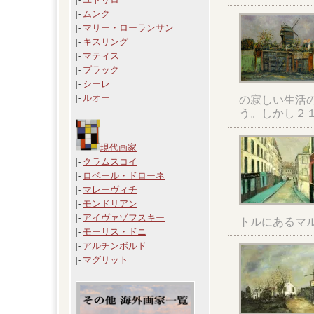
|-
ムンク
|-
マリー・ローランサン
|-
キスリング
|-
マティス
|-
ブラック
|-
シーレ
|-
ルオー
の寂しい生活
う。しかし２
現代画家
|-
クラムスコイ
|-
ロベール・ドローネ
|-
マレーヴィチ
|-
モンドリアン
|-
アイヴァゾフスキー
トルにあるマ
|-
モーリス・ドニ
|-
アルチンボルド
|-
マグリット