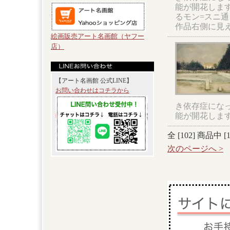
能が開花しま
るモン=スニ通
作品右側に見
絵画販売アート名画館（ヤフー
店）
【アート名画館 公式LINE】
お問い合わせはコチラから
き依存症になっ
能が開花しま
全 [
102
] 商品中 [
次のページへ >