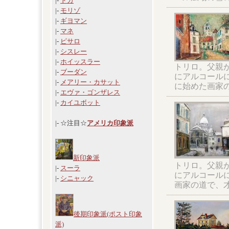
|-
ドガ
|-
モリゾ
|-
ギヨマン
|-
マネ
|-
ピサロ
|-
シスレー
|-
ホイッスラー
トリロ。父親
|-
ブーダン
にアルコール
|-
メアリー・カサット
に始めた画家
|-
エヴァ・ゴンザレス
|-
カイユボット
|- ☆注目☆
アメリカ印象派
新印象派
トリロ。父親
|-
スーラ
にアルコール
|-
シニャック
画家の道で、
後期印象派(ポスト印象
派)