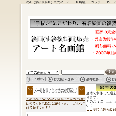
絵画（油絵複製画）販売の「アート名画館」 ゴッホ・モネ・フ
当店で制作した過
ります。
この作品は描けるの？値段は？等のご質問
どのように仕上が
は何でもお気軽にご連絡下さい！どんな作
い！
品でも描けます！
→→実際の制作例