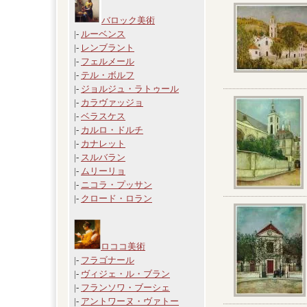
バロック美術
|-
ルーベンス
|-
レンブラント
|-
フェルメール
|-
テル・ボルフ
|-
ジョルジュ・ラトゥール
|-
カラヴァッジョ
|-
ベラスケス
|-
カルロ・ドルチ
|-
カナレット
|-
スルバラン
|-
ムリーリョ
|-
ニコラ・プッサン
|-
クロード・ロラン
ロココ美術
|-
フラゴナール
|-
ヴィジェ・ル・ブラン
|-
フランソワ・ブーシェ
|-
アントワーヌ・ヴァトー