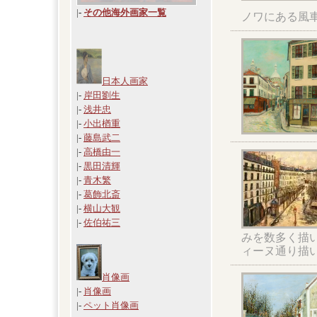
|
-
その他海外画家一覧
ノワにある風
日本人画家
|-
岸田劉生
|-
浅井忠
|-
小出楢重
|-
藤島武二
|-
高橋由一
|-
黒田清輝
|-
青木繁
|-
葛飾北斎
|-
横山大観
|-
佐伯祐三
みを数多く描
ィーヌ通り描
肖像画
|-
肖像画
|-
ペット肖像画