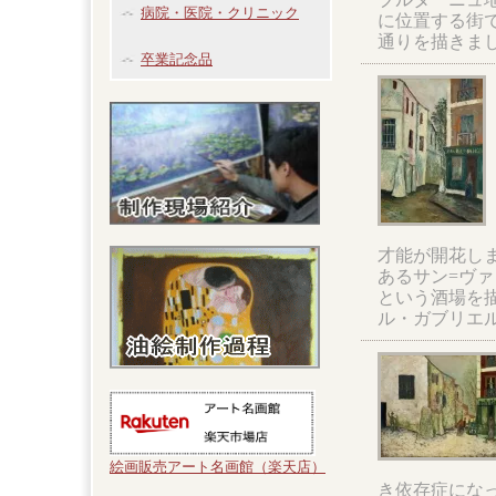
病院・医院・クリニック
に位置する街
通りを描きま
卒業記念品
才能が開花し
あるサン=ヴ
という酒場を
ル・ガブリエ
絵画販売アート名画館（楽天店）
き依存症になっ