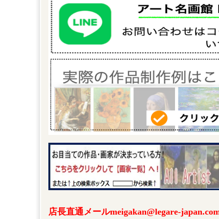
店長直通メールmeigakan@legare-japa