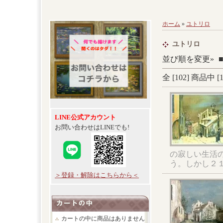
ホーム
»
ユトリロ
ユトリロ
並び順を変更»
全 [
102
] 商品中 [
LINE公式アカウント
お問い合わせはLINEでも!
の寂しい生活
う。しかし２
＞登録・解除はこちらから＜
カートの中に商品はありません