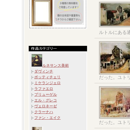
ルトルにある
ルネサンス美術
|-
ダヴィンチ
だった。ユト
|-
ボッティチェリ
|-
ミケランジェロ
|-
ラファエロ
|-
ブリューゲル
|-
エル・グレコ
|-
ヴェロネーゼ
|-
クラーナハ
|-
ファン・エイク
だった。ユト