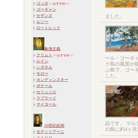
|-
ゴッホ
>>おすすめ<<
|-
ゴーギャン
|-
セザンヌ
ました。
|-
ルソー
|-
ロートレック
象徴主義
|-
クリムト
>>おすすめ<<
ール・ゴーギャ
|-
ルドン
ク島の風景が
|-
シダネル
ぶ島で、ゴー
|-
モロー
した。
|-
カンディンスキー
|-
ボナール
|-
セリュジエ
|-
ラプラード
|-
マイヨール
品です。 マ
20世紀絵画
の島に約4ヶ月
|-
モディリアーニ
|-
ユトリロ