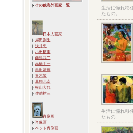
|
-
その他海外画家一覧
生活に憧れ移
たもの。
日本人画家
|-
岸田劉生
|-
浅井忠
|-
小出楢重
|-
藤島武二
|-
高橋由一
|-
黒田清輝
|-
青木繁
|-
葛飾北斎
|-
横山大観
|-
佐伯祐三
生活に憧れ移
肖像画
たもの。
|-
肖像画
|-
ペット肖像画