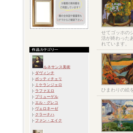
せてゴッホの
活が終わった
れています。
ルネサンス美術
|-
ダヴィンチ
|-
ボッティチェリ
|-
ミケランジェロ
ひまわりの絵
|-
ラファエロ
|-
ブリューゲル
|-
エル・グレコ
|-
ヴェロネーゼ
|-
クラーナハ
|-
ファン・エイク