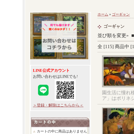
ホーム
»
ゴーギャン
ゴーギャン
並び順を変更»
全 [
115
] 商品中 [
LINE公式アカウント
お問い合わせはLINEでも!
園生活に憧れ
ア」はポリネ
＞登録・解除はこちらから＜
カートの中に商品はありません