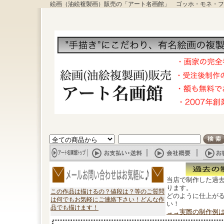
絵画（油絵複製画）販売の「アート名画館」 ゴッホ・モネ・フ
当店で制作した過
ります。
この作品は描けるの？値段は？等のご質問
どのように仕上が
は何でもお気軽にご連絡下さい！どんな作
い！
品でも描けます！
→→実際の制作例