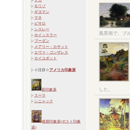
|-
ドガ
|-
モリゾ
|-
ギヨマン
|-
マネ
|-
ピサロ
|-
シスレー
風景画で、ブ
|-
ホイッスラー
|-
ブーダン
|-
メアリー・カサット
|-
エヴァ・ゴンザレス
|-
カイユボット
|- ☆注目☆
アメリカ印象派
した。
新印象派
|-
スーラ
|-
シニャック
後期印象派(ポスト印象
派)