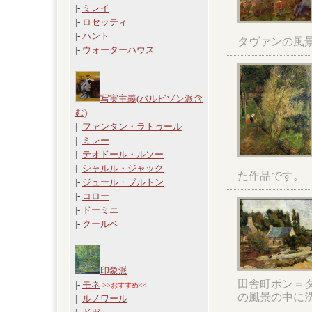
|-
ミレイ
|-
ロセッティ
|-
ハント
タヴァンの風
|-
ウォーターハウス
写実主義(バルビゾン派含
む)
|-
ファンタン・ラトゥール
|-
ミレー
|-
テオドール・ルソー
|-
シャルル・ジャック
た作品です。
|-
ジュール・ブルトン
|-
コロー
|-
ドーミエ
|-
クールベ
印象派
田舎町ポン＝
|-
モネ
>>おすすめ<<
の風景の中に
|-
ルノワール