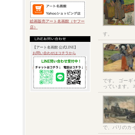
絵画販売アート名画館（ヤフー
店）
す。
【アート名画館 公式LINE】
お問い合わせはコチラから
です。 ゴー
っています。
で、パリのカ