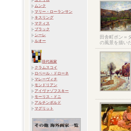
|-
ムンク
|-
マリー・ローランサン
|-
キスリング
|-
マティス
|-
ブラック
|-
シーレ
田舎町ポン＝
|-
ルオー
の風景を描い
現代画家
|-
クラムスコイ
|-
ロベール・ドローネ
|-
マレーヴィチ
|-
モンドリアン
|-
アイヴァゾフスキー
|-
モーリス・ドニ
|-
アルチンボルド
|-
マグリット