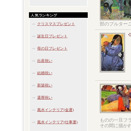
部のブルター
クリスマスプレゼント
誕生日プレゼント
母の日プレゼント
出産祝い
結婚祝い
新築祝い
還暦祝い
風水インテリア(金運)
ものの一旦フ
風水インテリア(仕事運)
その間に描か