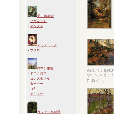
新古典美術
|-
ダヴィッド
|-
アングル
アカデミック
|-
ブグロー
ロマン主義
都会パリを離
|-
ドラクロワ
やってきまし
|-
コンスタブル
作品です。
|-
ターナー
|-
ゴヤ
|-
アイエツ
ラファエル前派