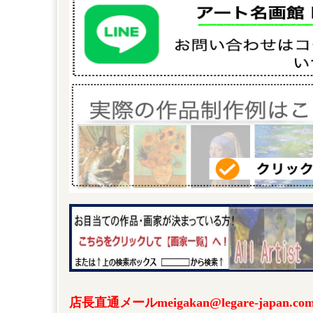
店長直通メールmeigakan@legare-japa