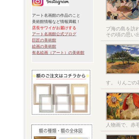
アート名画館の作品のこと
美術館情報など情報満載！
店長サワイがお届けする
ブ海の島を訪
アート名画館公式ブログ
その頃の思い
巨匠の美術館
絵画の美術館
有名絵画（アート）の美術館
す。 りんご
人物画で、赤