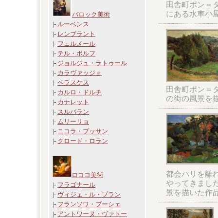
田舎町ポン＝
にある水車小
バロック美術
|-
ルーベンス
|-
レンブラント
|-
フェルメール
|-
テル・ボルフ
|-
ジョルジュ・ラトゥール
|-
カラヴァッジョ
|-
ベラスケス
田舎町ポン＝
|-
カルロ・ドルチ
の街の風景を
|-
カナレット
|-
スルバラン
|-
ムリーリョ
|-
ニコラ・プッサン
|-
クロード・ロラン
都会パリを離
ロココ美術
やってきまし
|-
フラゴナール
景を描いた作
|-
ヴィジェ・ル・ブラン
|-
フランソワ・ブーシェ
|-
アントワーヌ・ヴァトー