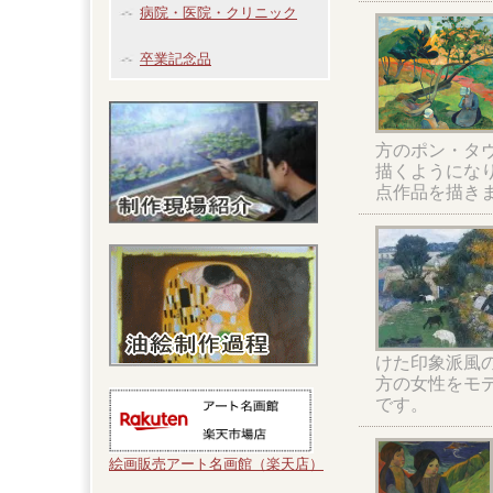
病院・医院・クリニック
卒業記念品
方のポン・タ
描くようにな
点作品を描き
けた印象派風
方の女性をモ
です。
絵画販売アート名画館（楽天店）