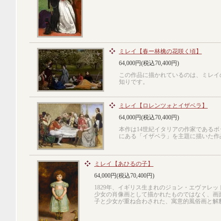
ミレイ【春ー林檎の花咲く頃】
64,000円(税込70,400円)
この作品に描かれているのは、ミレイ
知りです。
ミレイ【ロレンツォとイザベラ】
64,000円(税込70,400円)
本作は14世紀イタリアの作家である
にある「イザベラ」を主題に描いた作
ミレイ【あひるの子】
64,000円(税込70,400円)
1829年、イギリス生まれのジョン・エヴァレッ
少女の肖像画として描かれたものではなく、画
子と少女が重ね合わされた、寓意的風俗画と解