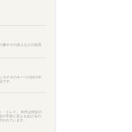
の妻やその友人などの顔見
ボッカチオのキーツの詩の中
品です。
ト・ミレイ。 本作は特定の
面の手前に見えるあひるの
釈されています。