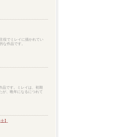
主役でミレイに描かれてい
的な作品です。
作品です。ミレイは、初期
たが、晩年になるにつれて
兵士】