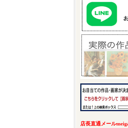
店長直通メールmeigak