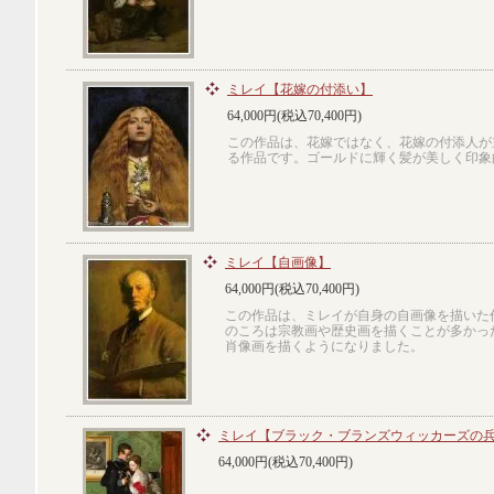
ミレイ【花嫁の付添い】
64,000円(税込70,400円)
この作品は、花嫁ではなく、花嫁の付添人が
る作品です。ゴールドに輝く髪が美しく印象
ミレイ【自画像】
64,000円(税込70,400円)
この作品は、ミレイが自身の自画像を描いた
のころは宗教画や歴史画を描くことが多かっ
肖像画を描くようになりました。
ミレイ【ブラック・ブランズウィッカーズの
64,000円(税込70,400円)