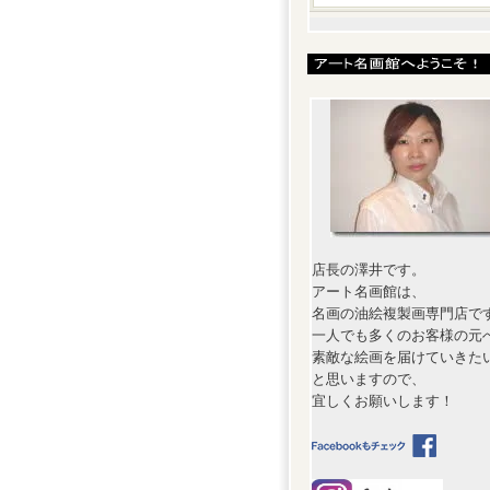
店長の澤井です。
アート名画館は、
名画の油絵複製画専門店で
一人でも多くのお客様の元
素敵な絵画を届けていきた
と思いますので、
宜しくお願いします！