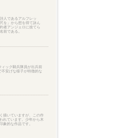
詩人であるアルフレッ
尺を」から想を得て詠ん
約者アンジェロに捨てら
名前である。
ウィック騎兵隊員が出兵前
で不安げな様子が特徴的な
く描いていますが、この作
われています。少年から木
印象的な作品です。