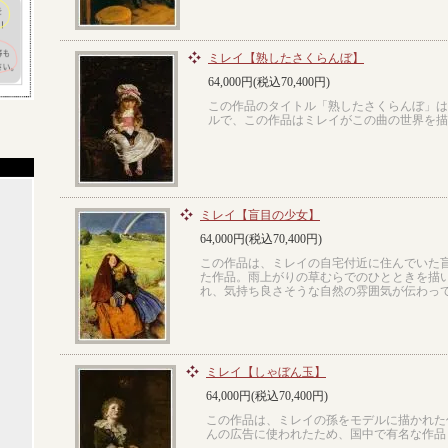
ミレイ【熟したさくらんぼ】
64,000円(税込70,400円)
この作品のタイトル「熟したさくらんぼ」は
ルで、この作品はミレイがこの曲の世界を描
ミレイ【盲目の少女】
64,000円(税込70,400円)
この作品は、ミレイの自宅付近に住んでいた
た作品。雨上がりの草むらでのひとときを描
れ、気持ち良さそうな自然の雰囲気が伝わっ
ミレイ【しゃぼん玉】
64,000円(税込70,400円)
この作品は、ミレイの孫をモデルに描かれた
んの広告に使われたため、国中で有名な作品