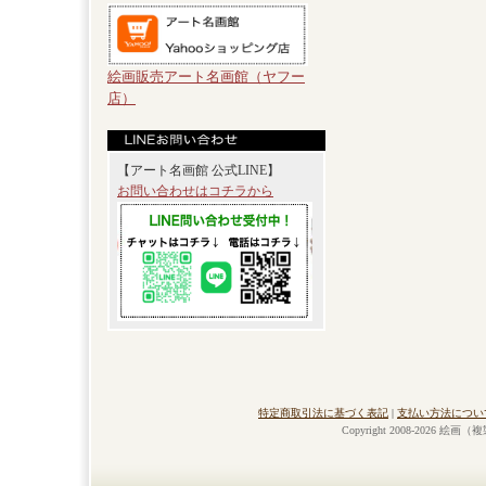
絵画販売アート名画館（ヤフー
店）
【アート名画館 公式LINE】
お問い合わせはコチラから
特定商取引法に基づく表記
|
支払い方法につい
Copyright 2008-2026 絵画