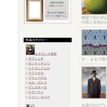
構図で別の作
の窓と灰色の
ルネサンス美術
|-
ダヴィンチ
す。 まるで
|-
ボッティチェリ
|-
ミケランジェロ
|-
ラファエロ
|-
ブリューゲル
|-
エル・グレコ
|-
ヴェロネーゼ
|-
クラーナハ
|-
ファン・エイク
を投げかけて