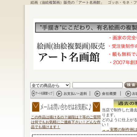
絵画（油絵複製画）販売の「アート名画館」 ゴッホ・モネ・フ
当店で制作した過
ります。
この作品は描けるの？値段は？等のご質問
どのように仕上が
は何でもお気軽にご連絡下さい！どんな作
い！
品でも描けます！
→→実際の制作例