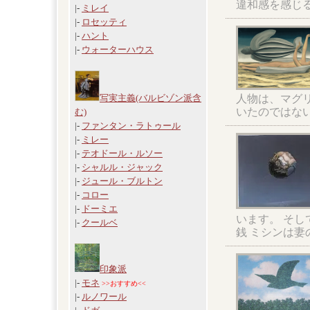
違和感を感じ
|-
ミレイ
|-
ロセッティ
|-
ハント
|-
ウォーターハウス
人物は、マグ
写実主義(バルビゾン派含
いたのではな
む)
|-
ファンタン・ラトゥール
|-
ミレー
|-
テオドール・ルソー
|-
シャルル・ジャック
|-
ジュール・ブルトン
|-
コロー
|-
ドーミエ
います。 そ
|-
クールベ
銭 ミシンは
印象派
|-
モネ
>>おすすめ<<
|-
ルノワール