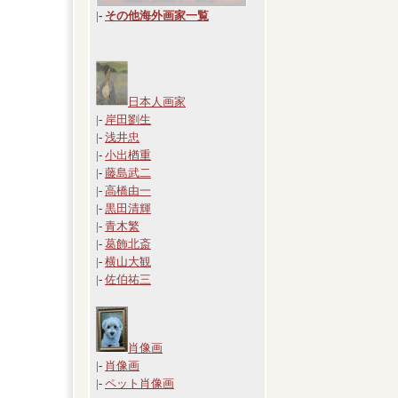
|
-
その他海外画家一覧
日本人画家
|-
岸田劉生
|-
浅井忠
|-
小出楢重
|-
藤島武二
|-
高橋由一
|-
黒田清輝
|-
青木繁
|-
葛飾北斎
|-
横山大観
|-
佐伯祐三
肖像画
|-
肖像画
|-
ペット肖像画