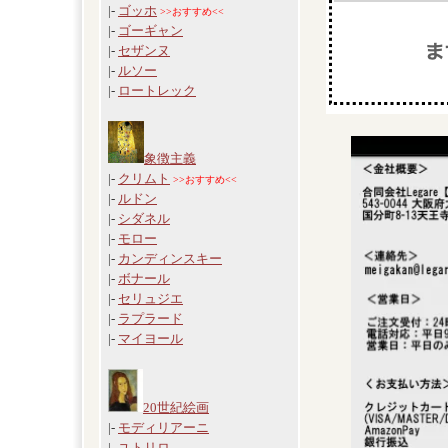
|-
ゴッホ
>>おすすめ<<
|-
ゴーギャン
|-
セザンヌ
|-
ルソー
|-
ロートレック
象徴主義
|-
クリムト
>>おすすめ<<
|-
ルドン
|-
シダネル
|-
モロー
|-
カンディンスキー
|-
ボナール
|-
セリュジエ
|-
ラプラード
|-
マイヨール
20世紀絵画
|-
モディリアーニ
|-
ユトリロ