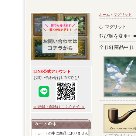
ホーム
»
マグリット
マグリット
並び順を変更»
全 [
19
] 商品中 [
1
-
LINE公式アカウント
お問い合わせはLINEでも!
＞登録・解除はこちらから＜
カートの中に商品はありません
イプではない