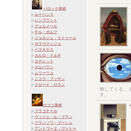
バロック美術
|-
ルーベンス
|-
レンブラント
|-
フェルメール
|-
テル・ボルフ
|-
ジョルジュ・ラトゥール
|-
カラヴァッジョ
|-
ベラスケス
|-
カルロ・ドルチ
|-
カナレット
|-
スルバラン
|-
ムリーリョ
|-
ニコラ・プッサン
|-
クロード・ロラン
映してくる。
す。
ロココ美術
|-
フラゴナール
|-
ヴィジェ・ル・ブラン
|-
フランソワ・ブーシェ
|-
アントワーヌ・ヴァトー