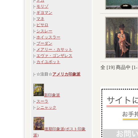
|-
ドガ
|-
モリゾ
|-
ギヨマン
|-
マネ
|-
ピサロ
|-
シスレー
|-
ホイッスラー
|-
ブーダン
|-
メアリー・カサット
|-
エヴァ・ゴンザレス
|-
カイユボット
全 [
19
] 商品中 [
1
-
|- ☆注目☆
アメリカ印象派
新印象派
|-
スーラ
|-
シニャック
後期印象派(ポスト印象
派)