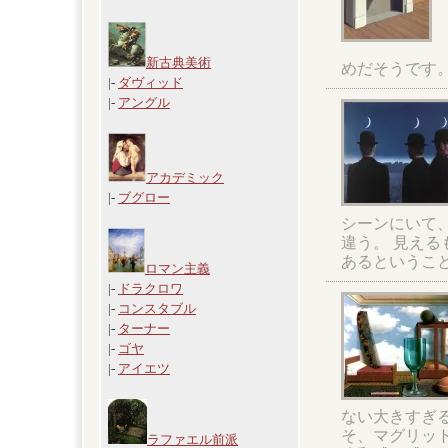
新古典美術
めだそうです
|-
ダヴィッド
|-
アングル
アカデミック
|-
ブグロー
シーンにいて
違う。 見え
あるというこ
ロマン主義
|-
ドラクロワ
|-
コンスタブル
|-
ターナー
|-
ゴヤ
|-
アイエツ
ない大きすぎ
そ、マグリッ
ラファエル前派