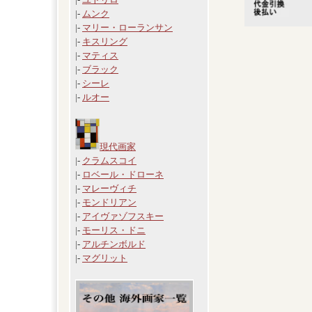
|-
ムンク
|-
マリー・ローランサン
|-
キスリング
|-
マティス
|-
ブラック
|-
シーレ
|-
ルオー
現代画家
|-
クラムスコイ
|-
ロベール・ドローネ
|-
マレーヴィチ
|-
モンドリアン
|-
アイヴァゾフスキー
|-
モーリス・ドニ
|-
アルチンボルド
|-
マグリット