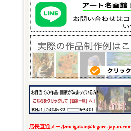
店長直通メールmeigakan@legare-japa