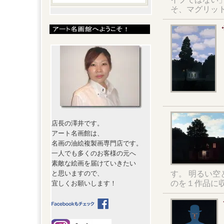
そ、マグリッ
店長の澤井です。
アート名画館は、
名画の油絵複製画専門店です。
一人でも多くのお客様の元へ
素敵な絵画を届けていきたい
す。 明るい空
と思いますので、
のを１作品に
宜しくお願いします！