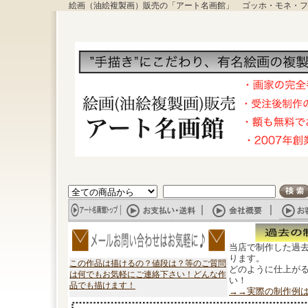
絵画（油絵複製画）販売の「アート名画館」 ゴッホ・モネ・フ
当店で制作した過
ります。
この作品は描けるの？値段は？等のご質問
どのように仕上が
は何でもお気軽にご連絡下さい！どんな作
い！
品でも描けます！
→→実際の制作例