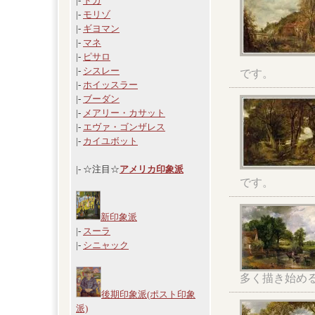
|-
ドガ
|-
モリゾ
|-
ギヨマン
|-
マネ
|-
ピサロ
|-
シスレー
です。
|-
ホイッスラー
|-
ブーダン
|-
メアリー・カサット
|-
エヴァ・ゴンザレス
|-
カイユボット
|- ☆注目☆
アメリカ印象派
です。
新印象派
|-
スーラ
|-
シニャック
多く描き始め
後期印象派(ポスト印象
派)