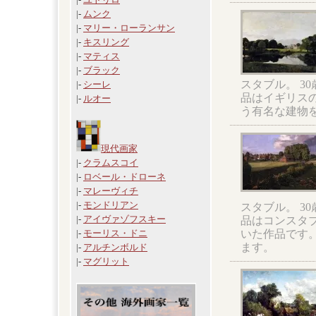
|-
ムンク
|-
マリー・ローランサン
|-
キスリング
|-
マティス
|-
ブラック
スタブル。 3
|-
シーレ
品はイギリス
|-
ルオー
う有名な建物
現代画家
|-
クラムスコイ
|-
ロベール・ドローネ
|-
マレーヴィチ
|-
モンドリアン
スタブル。 3
|-
アイヴァゾフスキー
品はコンスタ
いた作品です
|-
モーリス・ドニ
ます。
|-
アルチンボルド
|-
マグリット