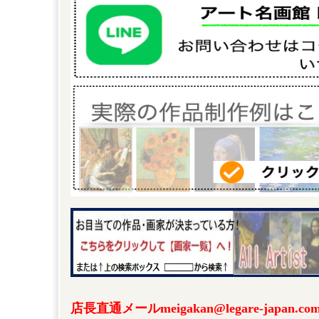
店長直通メールmeigakan@legare-japa