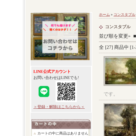
ホーム
»
コンスタブル
コンスタブル
並び順を変更»
全 [
27
] 商品中 [
1
-
LINE公式アカウント
お問い合わせはLINEでも!
です。
＞登録・解除はこちらから＜
カートの中に商品はありません