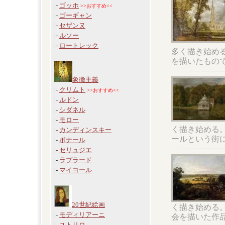
|-
ゴッホ
>>おすすめ<<
|-
ゴーギャン
|-
セザンヌ
|-
ルソー
|-
ロートレック
多く描き始め
を描いたもの
象徴主義
|-
クリムト
>>おすすめ<<
|-
ルドン
|-
シダネル
|-
モロー
く描き始める
|-
カンディンスキー
ールという街
|-
ボナール
|-
セリュジエ
|-
ラプラード
|-
マイヨール
20世紀絵画
く描き始める
|-
モディリアーニ
会を描いた作
|-
ユトリロ