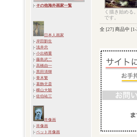
|
-
その他海外画家一覧
く描き始める
です。
全 [
27
] 商品中 [
1
-
日本人画家
|-
岸田劉生
|-
浅井忠
|-
小出楢重
|-
藤島武二
|-
高橋由一
|-
黒田清輝
|-
青木繁
|-
葛飾北斎
|-
横山大観
|-
佐伯祐三
肖像画
|-
肖像画
|-
ペット肖像画