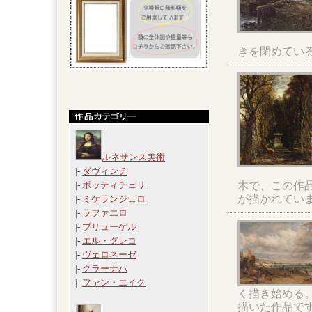
きを閉めてい
ルネサンス美術
|-
ダヴィンチ
木で、この作
|-
ボッティチェリ
が描かれてい
|-
ミケランジェロ
|-
ラファエロ
|-
ブリューゲル
|-
エル・グレコ
|-
ヴェロネーゼ
|-
クラーナハ
|-
ファン・エイク
く描き始める
描いた作品で