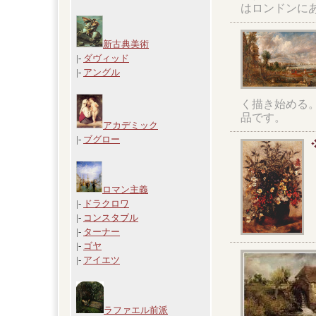
はロンドンに
新古典美術
|-
ダヴィッド
|-
アングル
く描き始める
品です。
アカデミック
|-
ブグロー
ロマン主義
|-
ドラクロワ
|-
コンスタブル
|-
ターナー
|-
ゴヤ
|-
アイエツ
ラファエル前派