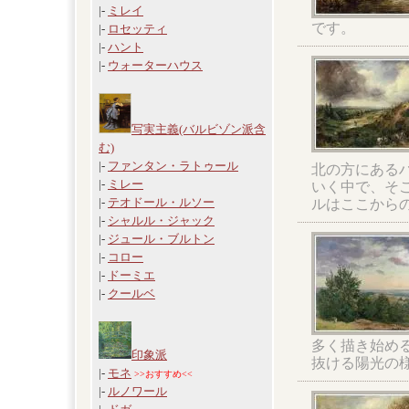
|-
ミレイ
です。
|-
ロセッティ
|-
ハント
|-
ウォーターハウス
写実主義(バルビゾン派含
む)
|-
ファンタン・ラトゥール
北の方にある
|-
ミレー
いく中で、そ
|-
テオドール・ルソー
ルはここから
|-
シャルル・ジャック
|-
ジュール・ブルトン
|-
コロー
|-
ドーミエ
|-
クールベ
多く描き始め
印象派
抜ける陽光の
|-
モネ
>>おすすめ<<
|-
ルノワール