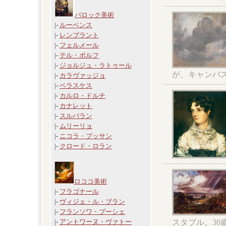
バロック美術
|-
ルーベンス
|-
レンブラント
|-
フェルメール
|-
テル・ボルフ
|-
ジョルジュ・ラトゥール
が、キャンバ
|-
カラヴァッジョ
|-
ベラスケス
|-
カルロ・ドルチ
|-
カナレット
|-
スルバラン
|-
ムリーリョ
|-
ニコラ・プッサン
|-
クロード・ロラン
ロココ美術
|-
フラゴナール
|-
ヴィジェ・ル・ブラン
|-
フランソワ・ブーシェ
スタブル。3
|-
アントワーヌ・ヴァトー