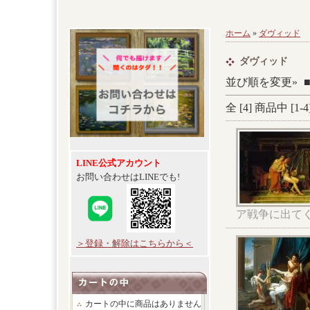
ホーム
»
ダヴィッド
ダヴィッド
並び順を変更»
全 [
4
] 商品中 [
1
-
4
LINE公式アカウント
お問い合わせはLINEでも!
ア戦争に出て
＞登録・解除はこちらから＜
カートの中に商品はありません