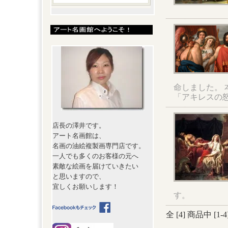
命しました。
「アキレスの
店長の澤井です。
アート名画館は、
名画の油絵複製画専門店です。
一人でも多くのお客様の元へ
素敵な絵画を届けていきたい
と思いますので、
宜しくお願いします！
す。
全 [
4
] 商品中 [
1
-
4