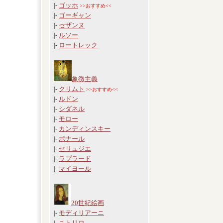
|-
ゴッホ
>>おすすめ<<
|-
ゴーギャン
|-
セザンヌ
|-
ルソー
|-
ロートレック
象徴主義
|-
クリムト
>>おすすめ<<
|-
ルドン
|-
シダネル
|-
モロー
|-
カンディンスキー
|-
ボナール
|-
セリュジエ
|-
ラプラード
|-
マイヨール
20世紀絵画
|-
モディリアーニ
|-
ユトリロ