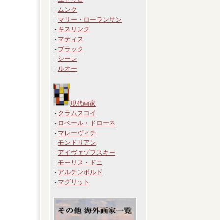
|-
ムンク
|-
マリー・ローランサン
|-
キスリング
|-
マティス
|-
ブラック
|-
シーレ
|-
ルオー
現代画家
|-
クラムスコイ
|-
ロベール・ドローネ
|-
マレーヴィチ
|-
モンドリアン
|-
アイヴァゾフスキー
|-
モーリス・ドニ
|-
アルチンボルド
|-
マグリット