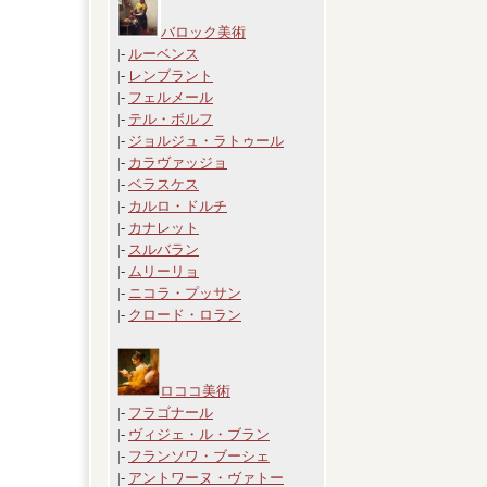
バロック美術
|-
ルーベンス
|-
レンブラント
|-
フェルメール
|-
テル・ボルフ
|-
ジョルジュ・ラトゥール
|-
カラヴァッジョ
|-
ベラスケス
|-
カルロ・ドルチ
|-
カナレット
|-
スルバラン
|-
ムリーリョ
|-
ニコラ・プッサン
|-
クロード・ロラン
ロココ美術
|-
フラゴナール
|-
ヴィジェ・ル・ブラン
|-
フランソワ・ブーシェ
|-
アントワーヌ・ヴァトー