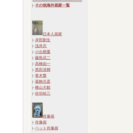
|
-
その他海外画家一覧
日本人画家
|-
岸田劉生
|-
浅井忠
|-
小出楢重
|-
藤島武二
|-
高橋由一
|-
黒田清輝
|-
青木繁
|-
葛飾北斎
|-
横山大観
|-
佐伯祐三
肖像画
|-
肖像画
|-
ペット肖像画