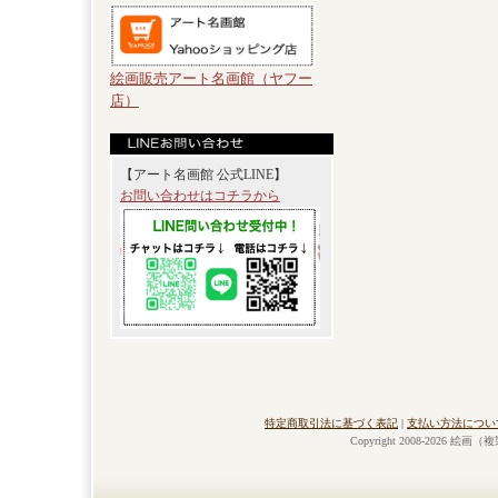
絵画販売アート名画館（ヤフー
店）
【アート名画館 公式LINE】
お問い合わせはコチラから
特定商取引法に基づく表記
|
支払い方法につい
Copyright 2008-2026 絵画