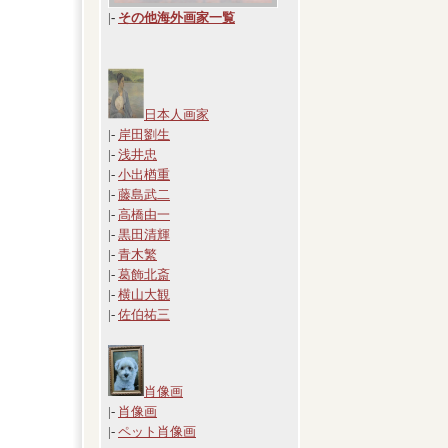
|
-
その他海外画家一覧
日本人画家
|-
岸田劉生
|-
浅井忠
|-
小出楢重
|-
藤島武二
|-
高橋由一
|-
黒田清輝
|-
青木繁
|-
葛飾北斎
|-
横山大観
|-
佐伯祐三
肖像画
|-
肖像画
|-
ペット肖像画