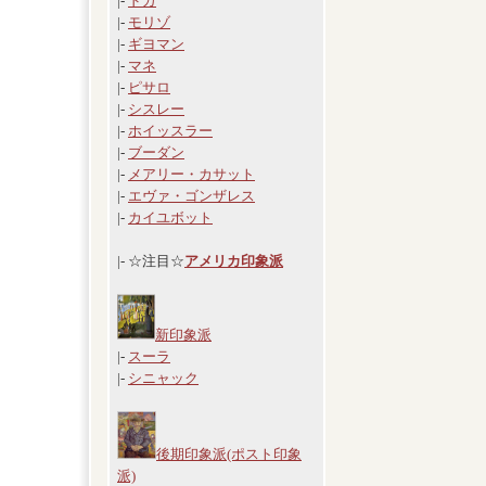
|-
ドガ
|-
モリゾ
|-
ギヨマン
|-
マネ
|-
ピサロ
|-
シスレー
|-
ホイッスラー
|-
ブーダン
|-
メアリー・カサット
|-
エヴァ・ゴンザレス
|-
カイユボット
|- ☆注目☆
アメリカ印象派
新印象派
|-
スーラ
|-
シニャック
後期印象派(ポスト印象
派)