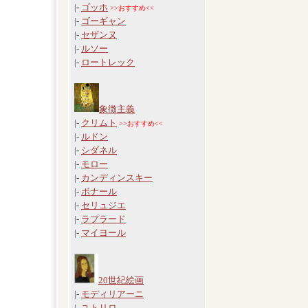
|-
ゴッホ
>>おすすめ<<
|-
ゴーギャン
|-
セザンヌ
|-
ルソー
|-
ロートレック
象徴主義
|-
クリムト
>>おすすめ<<
|-
ルドン
|-
シダネル
|-
モロー
|-
カンディンスキー
|-
ボナール
|-
セリュジエ
|-
ラプラード
|-
マイヨール
20世紀絵画
|-
モディリアーニ
|-
ユトリロ