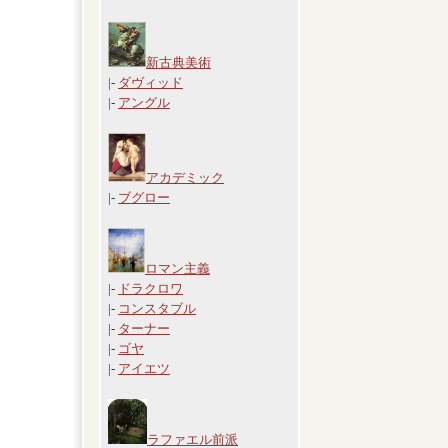
新古典美術
|-
ダヴィッド
|-
アングル
アカデミック
|-
ブグロー
ロマン主義
|-
ドラクロワ
|-
コンスタブル
|-
ターナー
|-
ゴヤ
|-
アイエツ
ラファエル前派