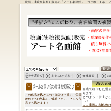
絵画（油絵複製画）販売の「アート名画館」 ゴッホ・モネ・フ
当店で制作した過
ります。
この作品は描けるの？値段は？等のご質問
どのように仕上が
は何でもお気軽にご連絡下さい！どんな作
い！
品でも描けます！
→→実際の制作例