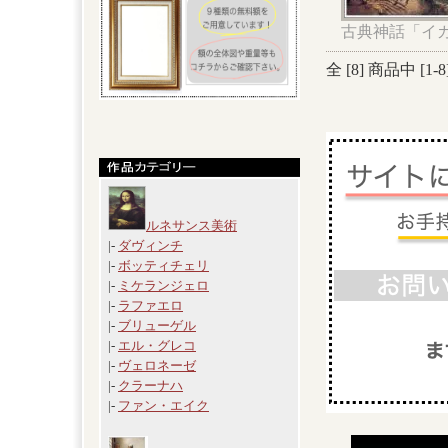
古典神話「イ
全 [
8
] 商品中 [
1
-
8
ルネサンス美術
|-
ダヴィンチ
|-
ボッティチェリ
|-
ミケランジェロ
|-
ラファエロ
|-
ブリューゲル
|-
エル・グレコ
|-
ヴェロネーゼ
|-
クラーナハ
|-
ファン・エイク