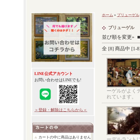
ホーム
»
ブリューゲル
ブリューゲル
並び順を変更»
全 [
8
] 商品中 [
1
-
8
LINE公式アカウント
お問い合わせはLINEでも!
ーゲルがよく
れています。
＞登録・解除はこちらから＜
カートの中に商品はありません
ーデルラント