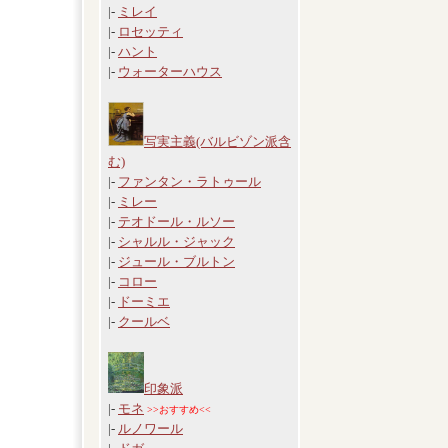
|-
ミレイ
|-
ロセッティ
|-
ハント
|-
ウォーターハウス
写実主義(バルビゾン派含
む)
|-
ファンタン・ラトゥール
|-
ミレー
|-
テオドール・ルソー
|-
シャルル・ジャック
|-
ジュール・ブルトン
|-
コロー
|-
ドーミエ
|-
クールベ
印象派
|-
モネ
>>おすすめ<<
|-
ルノワール