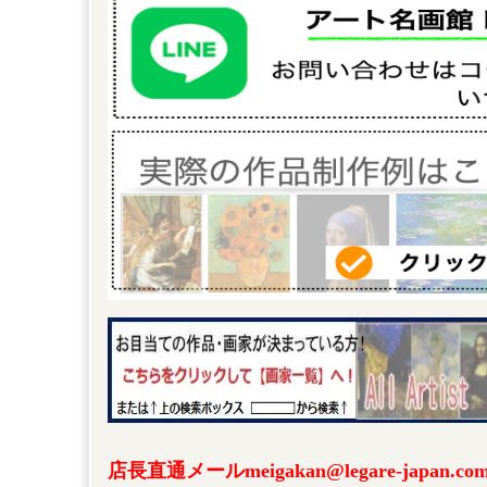
店長直通メールmeigakan@legare-japa