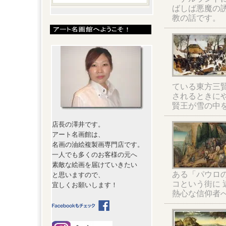
ばしば悪魔の
教の話です。
ている東方三
されるときに
賢王が雪の中
店長の澤井です。
アート名画館は、
名画の油絵複製画専門店です。
一人でも多くのお客様の元へ
素敵な絵画を届けていきたい
ある「パウロ
と思いますので、
コという街に
宜しくお願いします！
熱心な信仰者