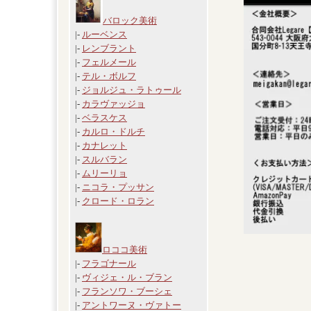
バロック美術
|-
ルーベンス
|-
レンブラント
|-
フェルメール
|-
テル・ボルフ
|-
ジョルジュ・ラトゥール
|-
カラヴァッジョ
|-
ベラスケス
|-
カルロ・ドルチ
|-
カナレット
|-
スルバラン
|-
ムリーリョ
|-
ニコラ・プッサン
|-
クロード・ロラン
ロココ美術
|-
フラゴナール
|-
ヴィジェ・ル・ブラン
|-
フランソワ・ブーシェ
|-
アントワーヌ・ヴァトー