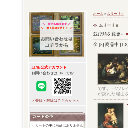
ホーム
»
ムリーリョ
ムリーリョ
並び順を変更»
全 [
8
] 商品中 [
1
-
8
LINE公式アカウント
お問い合わせはLINEでも!
です。 ベツ
が訪れた場面
＞登録・解除はこちらから＜
カートの中に商品はありません