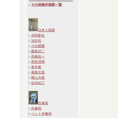
|
-
その他海外画家一覧
日本人画家
|-
岸田劉生
|-
浅井忠
|-
小出楢重
|-
藤島武二
|-
高橋由一
|-
黒田清輝
|-
青木繁
|-
葛飾北斎
|-
横山大観
|-
佐伯祐三
肖像画
|-
肖像画
|-
ペット肖像画