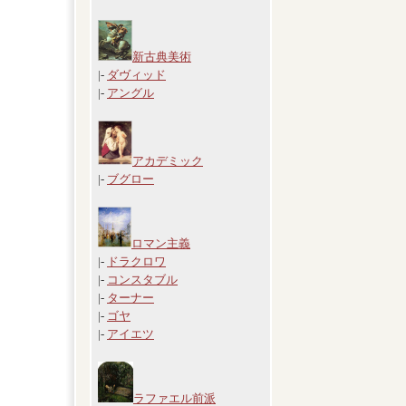
新古典美術
|-
ダヴィッド
|-
アングル
アカデミック
|-
ブグロー
ロマン主義
|-
ドラクロワ
|-
コンスタブル
|-
ターナー
|-
ゴヤ
|-
アイエツ
ラファエル前派