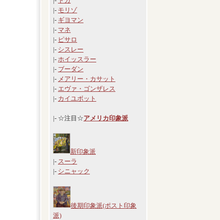
|-
ドガ
|-
モリゾ
|-
ギヨマン
|-
マネ
|-
ピサロ
|-
シスレー
|-
ホイッスラー
|-
ブーダン
|-
メアリー・カサット
|-
エヴァ・ゴンザレス
|-
カイユボット
|- ☆注目☆
アメリカ印象派
新印象派
|-
スーラ
|-
シニャック
後期印象派(ポスト印象
派)