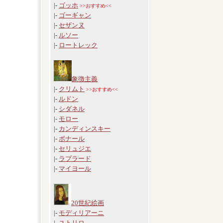
|-
ゴッホ
>>おすすめ<<
|-
ゴーギャン
|-
セザンヌ
|-
ルソー
|-
ロートレック
象徴主義
|-
クリムト
>>おすすめ<<
|-
ルドン
|-
シダネル
|-
モロー
|-
カンディンスキー
|-
ボナール
|-
セリュジエ
|-
ラプラード
|-
マイヨール
20世紀絵画
|-
モディリアーニ
|-
ユトリロ