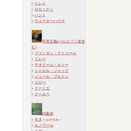
|-
ミレイ
|-
ロセッティ
|-
ハント
|-
ウォーターハウス
写実主義(バルビゾン派含
む)
|-
ファンタン・ラトゥール
|-
ミレー
|-
テオドール・ルソー
|-
シャルル・ジャック
|-
ジュール・ブルトン
|-
コロー
|-
ドーミエ
|-
クールベ
印象派
|-
モネ
>>おすすめ<<
|-
ルノワール