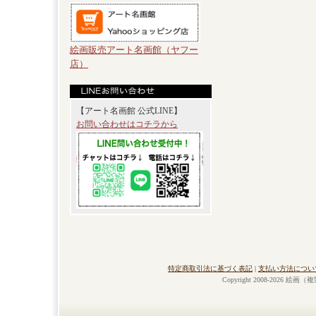
絵画販売アート名画館（ヤフー
店）
【アート名画館 公式LINE】
お問い合わせはコチラから
特定商取引法に基づく表記
|
支払い方法につい
Copyright 2008-2026 絵画