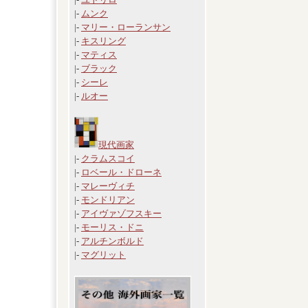
|-
ムンク
|-
マリー・ローランサン
|-
キスリング
|-
マティス
|-
ブラック
|-
シーレ
|-
ルオー
現代画家
|-
クラムスコイ
|-
ロベール・ドローネ
|-
マレーヴィチ
|-
モンドリアン
|-
アイヴァゾフスキー
|-
モーリス・ドニ
|-
アルチンボルド
|-
マグリット