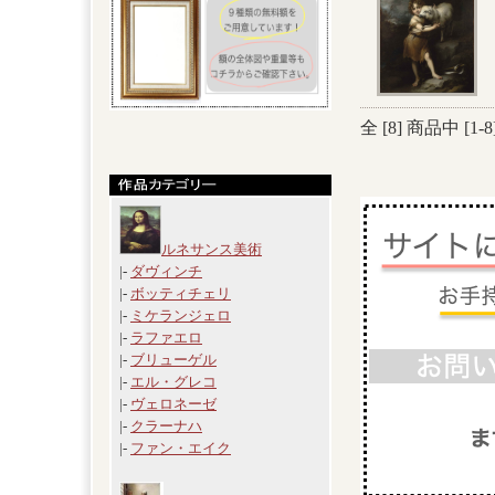
全 [
8
] 商品中 [
1
-
8
ルネサンス美術
|-
ダヴィンチ
|-
ボッティチェリ
|-
ミケランジェロ
|-
ラファエロ
|-
ブリューゲル
|-
エル・グレコ
|-
ヴェロネーゼ
|-
クラーナハ
|-
ファン・エイク