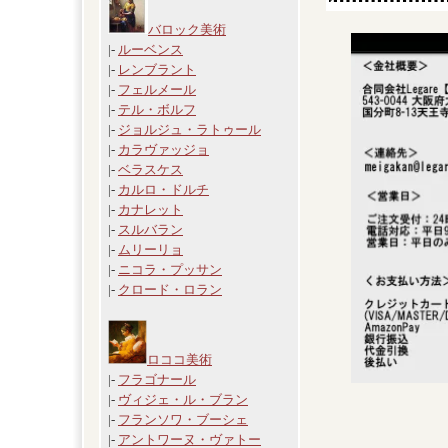
バロック美術
|-
ルーベンス
|-
レンブラント
|-
フェルメール
|-
テル・ボルフ
|-
ジョルジュ・ラトゥール
|-
カラヴァッジョ
|-
ベラスケス
|-
カルロ・ドルチ
|-
カナレット
|-
スルバラン
|-
ムリーリョ
|-
ニコラ・プッサン
|-
クロード・ロラン
ロココ美術
|-
フラゴナール
|-
ヴィジェ・ル・ブラン
|-
フランソワ・ブーシェ
|-
アントワーヌ・ヴァトー