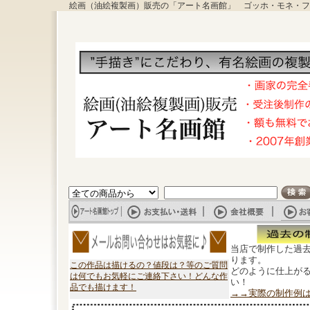
絵画（油絵複製画）販売の「アート名画館」 ゴッホ・モネ・フ
当店で制作した過
ります。
この作品は描けるの？値段は？等のご質問
どのように仕上が
は何でもお気軽にご連絡下さい！どんな作
い！
品でも描けます！
→→実際の制作例