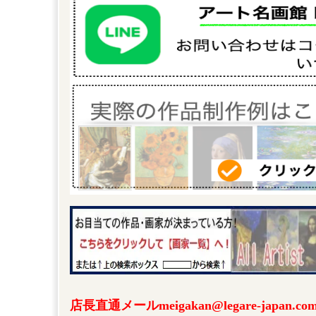
店長直通メールmeigakan@legare-japa