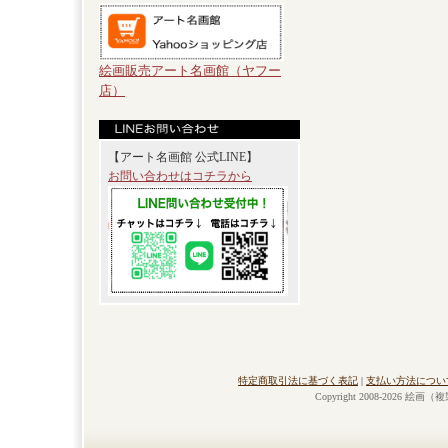
絵画販売アート名画館（ヤフー
店）
【アート名画館 公式LINE】
お問い合わせはコチラから
特定商取引法に基づく表記
|
支払い方法につい
Copyright 2008-2026 絵画