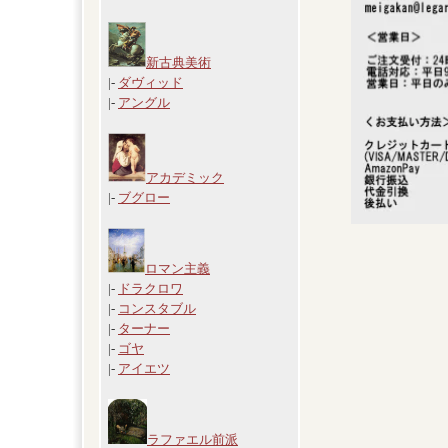
新古典美術
|-
ダヴィッド
|-
アングル
アカデミック
|-
ブグロー
ロマン主義
|-
ドラクロワ
|-
コンスタブル
|-
ターナー
|-
ゴヤ
|-
アイエツ
ラファエル前派