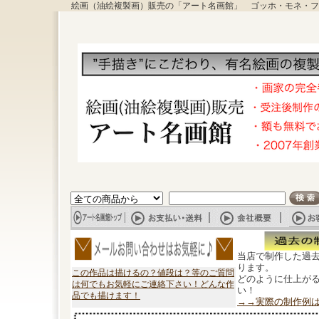
絵画（油絵複製画）販売の「アート名画館」 ゴッホ・モネ・フ
当店で制作した過
ります。
この作品は描けるの？値段は？等のご質問
どのように仕上が
は何でもお気軽にご連絡下さい！どんな作
い！
品でも描けます！
→→実際の制作例