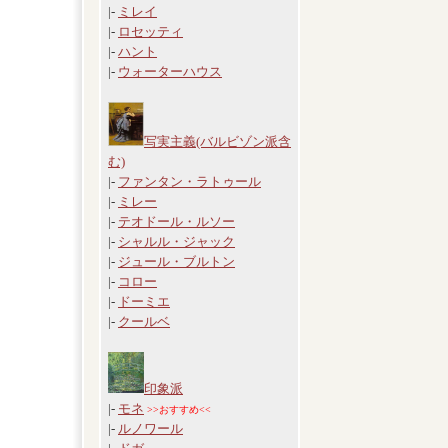
|-
ミレイ
|-
ロセッティ
|-
ハント
|-
ウォーターハウス
写実主義(バルビゾン派含
む)
|-
ファンタン・ラトゥール
|-
ミレー
|-
テオドール・ルソー
|-
シャルル・ジャック
|-
ジュール・ブルトン
|-
コロー
|-
ドーミエ
|-
クールベ
印象派
|-
モネ
>>おすすめ<<
|-
ルノワール