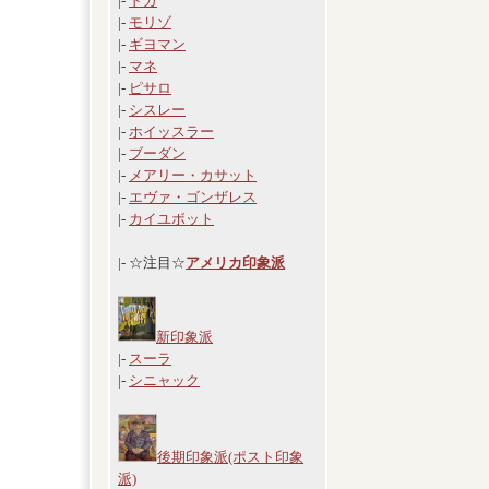
|-
ドガ
|-
モリゾ
|-
ギヨマン
|-
マネ
|-
ピサロ
|-
シスレー
|-
ホイッスラー
|-
ブーダン
|-
メアリー・カサット
|-
エヴァ・ゴンザレス
|-
カイユボット
|- ☆注目☆
アメリカ印象派
新印象派
|-
スーラ
|-
シニャック
後期印象派(ポスト印象
派)