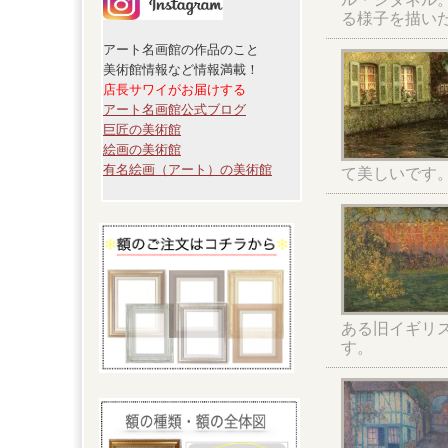
る様子を描い
アート名画館の作品のこと
美術館情報など情報満載！
店長サワイがお届けする
アート名画館公式ブログ
巨匠の美術館
絵画の美術館
有名絵画（アート）の美術館
て美しいです
ある旧イギリ
す。