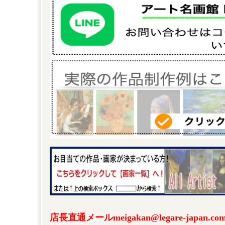
店長直通メールmeigakan@legare-japa