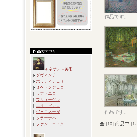
作品です。
ルネサンス美術
|-
ダヴィンチ
|-
ボッティチェリ
|-
ミケランジェロ
|-
ラファエロ
|-
ブリューゲル
|-
エル・グレコ
作品です。
|-
ヴェロネーゼ
|-
クラーナハ
全 [
10
] 商品中 [
1
-
|-
ファン・エイク