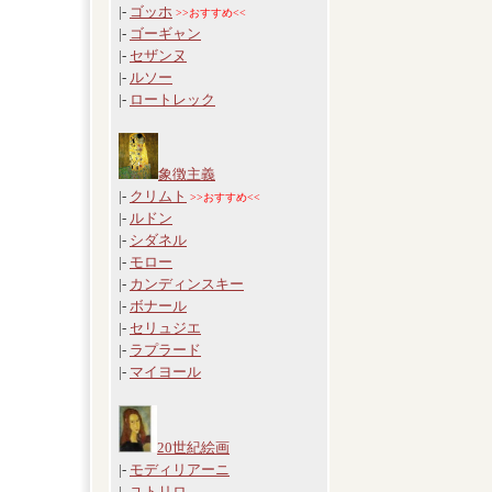
|-
ゴッホ
>>おすすめ<<
|-
ゴーギャン
|-
セザンヌ
|-
ルソー
|-
ロートレック
象徴主義
|-
クリムト
>>おすすめ<<
|-
ルドン
|-
シダネル
|-
モロー
|-
カンディンスキー
|-
ボナール
|-
セリュジエ
|-
ラプラード
|-
マイヨール
20世紀絵画
|-
モディリアーニ
|-
ユトリロ