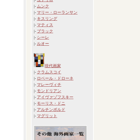
|-
ムンク
|-
マリー・ローランサン
|-
キスリング
|-
マティス
|-
ブラック
|-
シーレ
|-
ルオー
現代画家
|-
クラムスコイ
|-
ロベール・ドローネ
|-
マレーヴィチ
|-
モンドリアン
|-
アイヴァゾフスキー
|-
モーリス・ドニ
|-
アルチンボルド
|-
マグリット