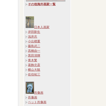
|
-
その他海外画家一覧
日本人画家
|-
岸田劉生
|-
浅井忠
|-
小出楢重
|-
藤島武二
|-
高橋由一
|-
黒田清輝
|-
青木繁
|-
葛飾北斎
|-
横山大観
|-
佐伯祐三
肖像画
|-
肖像画
|-
ペット肖像画