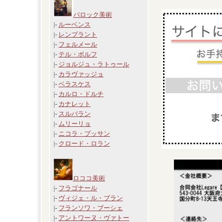
バロック美術
|-
ルーベンス
|-
レンブラント
|-
フェルメール
|-
テル・ボルフ
|-
ジョルジュ・ラトゥール
|-
カラヴァッジョ
|-
ベラスケス
|-
カルロ・ドルチ
|-
カナレット
|-
スルバラン
|-
ムリーリョ
|-
ニコラ・プッサン
|-
クロード・ロラン
ロココ美術
|-
フラゴナール
|-
ヴィジェ・ル・ブラン
|-
フランソワ・ブーシェ
|-
アントワーヌ・ヴァトー