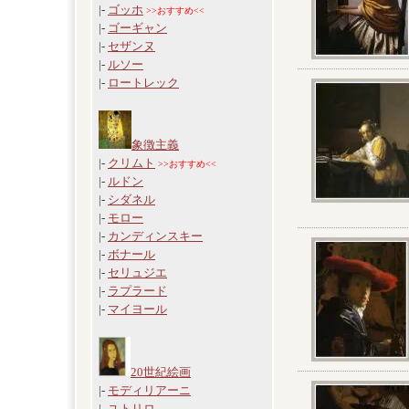
|-
ゴッホ
>>おすすめ<<
|-
ゴーギャン
|-
セザンヌ
|-
ルソー
|-
ロートレック
象徴主義
|-
クリムト
>>おすすめ<<
|-
ルドン
|-
シダネル
|-
モロー
|-
カンディンスキー
|-
ボナール
|-
セリュジエ
|-
ラプラード
|-
マイヨール
20世紀絵画
|-
モディリアーニ
|-
ユトリロ