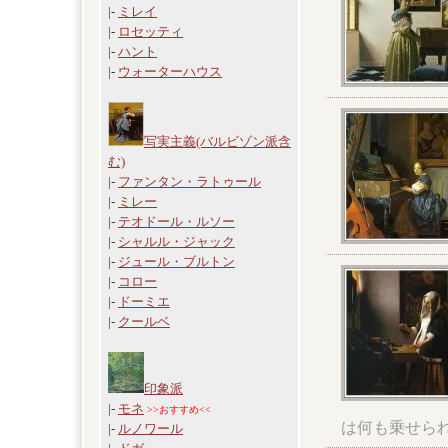
|-
ミレイ
|-
ロセッティ
|-
ハント
|-
ウォーターハウス
写実主義(バルビゾン派含
む)
|-
ファンタン・ラトゥール
|-
ミレー
|-
テオドール・ルソー
|-
シャルル・ジャック
|-
ジュール・ブルトン
|-
コロー
|-
ドーミエ
|-
クールベ
印象派
|-
モネ
>>おすすめ<<
は何も乗せら
|-
ルノワール