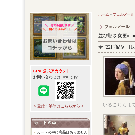
ホーム
»
フェルメール
フェルメール
並び順を変更»
全 [
22
] 商品中 [
1
-
LINE公式アカウント
お問い合わせはLINEでも!
いるこちらま
＞登録・解除はこちらから＜
カートの中に商品はありません