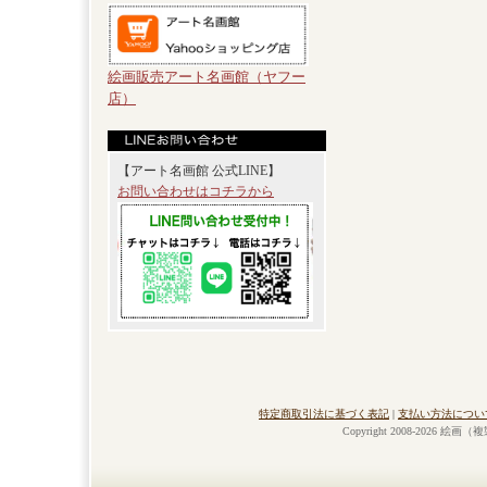
絵画販売アート名画館（ヤフー
店）
【アート名画館 公式LINE】
お問い合わせはコチラから
特定商取引法に基づく表記
|
支払い方法につい
Copyright 2008-2026 絵画