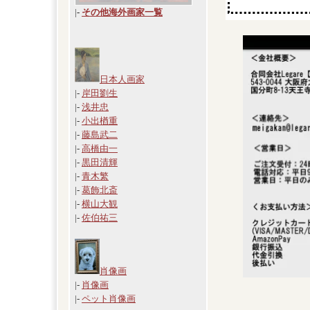
|
-
その他海外画家一覧
日本人画家
|-
岸田劉生
|-
浅井忠
|-
小出楢重
|-
藤島武二
|-
高橋由一
|-
黒田清輝
|-
青木繁
|-
葛飾北斎
|-
横山大観
|-
佐伯祐三
肖像画
|-
肖像画
|-
ペット肖像画