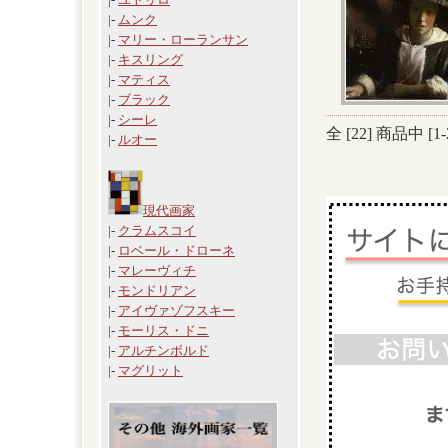
|-
ムンク
|-
マリー・ローランサン
|-
キスリング
|-
マティス
|-
ブラック
|-
シーレ
全 [
22
] 商品中 [
1
-
|-
ルオー
現代画家
|-
クラムスコイ
|-
ロベール・ドローネ
|-
マレーヴィチ
|-
モンドリアン
|-
アイヴァゾフスキー
|-
モーリス・ドニ
|-
アルチンボルド
|-
マグリット