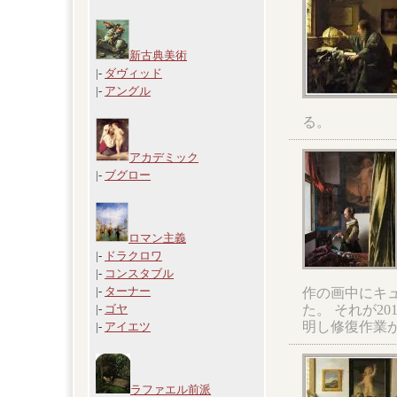
新古典美術
|-
ダヴィッド
|-
アングル
る。
アカデミック
|-
ブグロー
ロマン主義
|-
ドラクロワ
|-
コンスタブル
|-
ターナー
作の画中にキ
た。 それが2
|-
ゴヤ
明し修復作業
|-
アイエツ
ラファエル前派