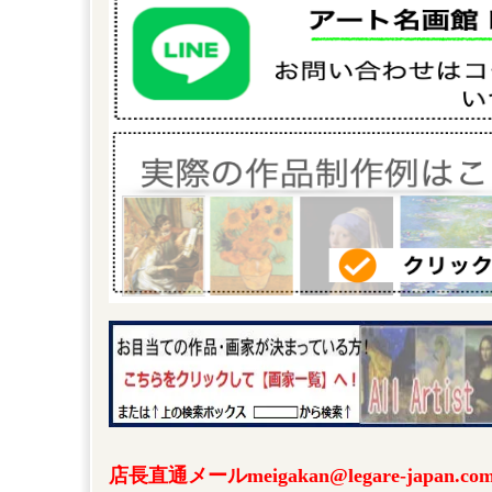
店長直通メールmeigakan@legare-japa