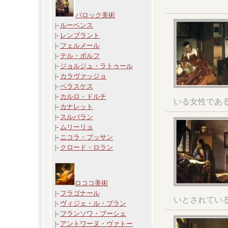
バロック美術
|-
ルーベンス
|-
レンブラント
|-
フェルメール
|-
テル・ボルフ
|-
ジョルジュ・ラトゥール
|-
カラヴァッジョ
|-
ベラスケス
|-
カルロ・ドルチ
いる女性であ
|-
カナレット
|-
スルバラン
|-
ムリーリョ
|-
ニコラ・プッサン
|-
クロード・ロラン
ロココ美術
|-
フラゴナール
いとされてい
|-
ヴィジェ・ル・ブラン
|-
フランソワ・ブーシェ
|-
アントワーヌ・ヴァトー