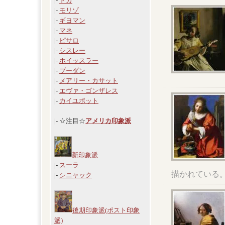
|-
ドガ
|-
モリゾ
|-
ギヨマン
|-
マネ
|-
ピサロ
|-
シスレー
|-
ホイッスラー
|-
ブーダン
|-
メアリー・カサット
|-
エヴァ・ゴンザレス
|-
カイユボット
|- ☆注目☆
アメリカ印象派
新印象派
|-
スーラ
描かれている
|-
シニャック
後期印象派(ポスト印象
派)