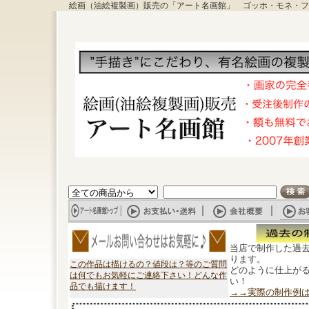
絵画（油絵複製画）販売の「アート名画館」 ゴッホ・モネ・フ
当店で制作した過
ります。
この作品は描けるの？値段は？等のご質問
どのように仕上が
は何でもお気軽にご連絡下さい！どんな作
い！
品でも描けます！
→→実際の制作例