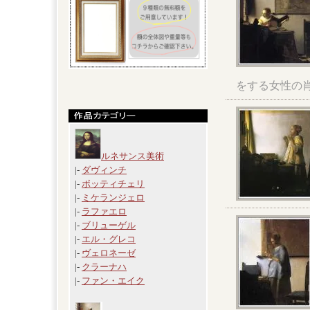
をする女性の
ルネサンス美術
|-
ダヴィンチ
|-
ボッティチェリ
|-
ミケランジェロ
|-
ラファエロ
|-
ブリューゲル
|-
エル・グレコ
|-
ヴェロネーゼ
|-
クラーナハ
|-
ファン・エイク