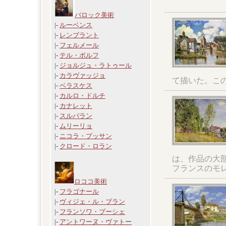
バロック美術
|-
ルーベンス
|-
レンブラント
|-
フェルメール
|-
テル・ボルフ
|-
ジョルジュ・ラトゥール
|-
カラヴァッジョ
て描いた。こ
|-
ベラスケス
|-
カルロ・ドルチ
|-
カナレット
|-
スルバラン
|-
ムリーリョ
|-
ニコラ・プッサン
|-
クロード・ロラン
は、作品の大
フランスのモ
ロココ美術
|-
フラゴナール
|-
ヴィジェ・ル・ブラン
|-
フランソワ・ブーシェ
|-
アントワーヌ・ヴァトー