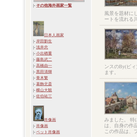
|
-
その他海外画家一覧
風景を題材に
ートを流れる
日本人画家
|-
岸田劉生
|-
浅井忠
|-
小出楢重
|-
藤島武二
|-
高橋由一
ンスのBy(ビ
|-
黒田清輝
ます。
|-
青木繁
|-
葛飾北斎
|-
横山大観
|-
佐伯祐三
みました。 
肖像画
は、自身の作
|-
肖像画
この作品は、
|-
ペット肖像画