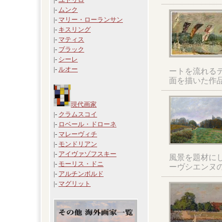
|-
ムンク
|-
マリー・ローランサン
|-
キスリング
|-
マティス
|-
ブラック
|-
シーレ
|-
ルオー
ートを流れる
面を描いた作
現代画家
|-
クラムスコイ
|-
ロベール・ドローネ
|-
マレーヴィチ
|-
モンドリアン
|-
アイヴァゾフスキー
風景を題材にし
|-
モーリス・ドニ
ーヴシエンヌ
|-
アルチンボルド
|-
マグリット