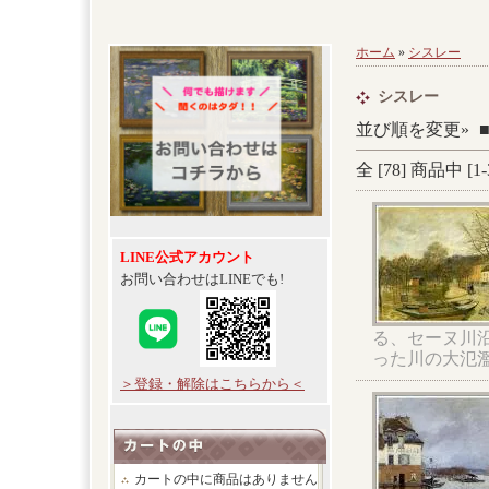
ホーム
»
シスレー
シスレー
並び順を変更»
全 [
78
] 商品中 [
1
-
LINE公式アカウント
お問い合わせはLINEでも!
る、セーヌ川沿
った川の大氾
＞登録・解除はこちらから＜
カートの中に商品はありません