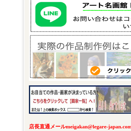
店長直通メールmeigakan@legare-japa