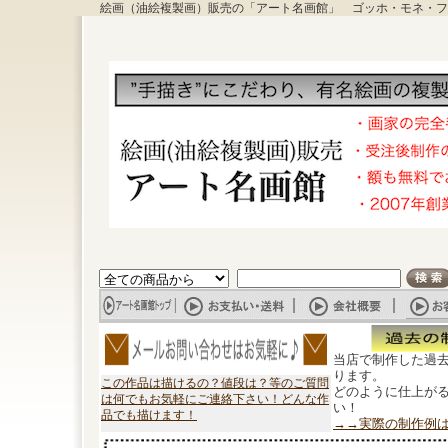
絵画（油絵複製画）販売の「アート名画館」 ゴッホ・モネ・フ
当店で制作した過
ります。
この作品は描けるの？値段は？等のご質問
どのように仕上が
は何でもお気軽にご連絡下さい！どんな作
い！
品でも描けます！
→→実際の制作例