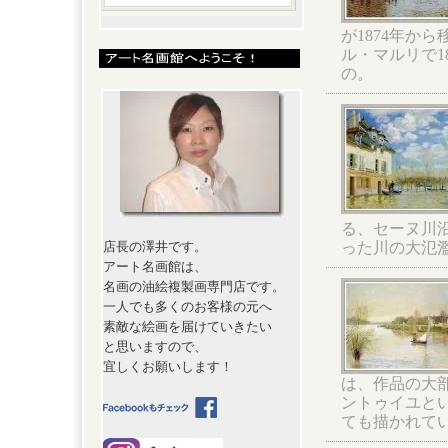
が1874年か
ル・マルリで1
の。
る、セーヌ川沿
った川の大氾
店長の澤井です。
アート名画館は、
名画の油絵複製画専門店です。
一人でも多くのお客様の元へ
素敵な絵画を届けていきたい
と思いますので、
宜しくお願いします！
は、作品の大
ントゥイユとい
ても描かれて