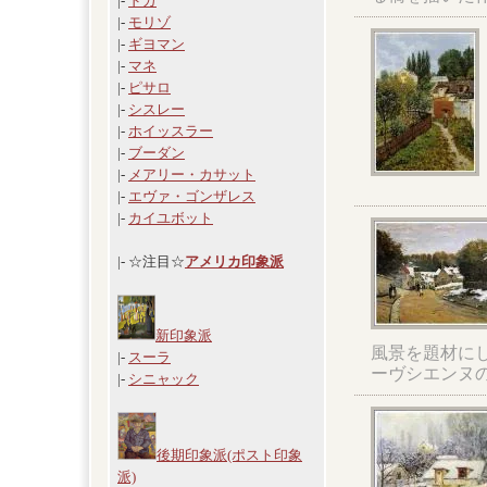
|-
ドガ
|-
モリゾ
|-
ギヨマン
|-
マネ
|-
ピサロ
|-
シスレー
|-
ホイッスラー
|-
ブーダン
|-
メアリー・カサット
|-
エヴァ・ゴンザレス
|-
カイユボット
|- ☆注目☆
アメリカ印象派
新印象派
風景を題材にし
|-
スーラ
ーヴシエンヌ
|-
シニャック
後期印象派(ポスト印象
派)