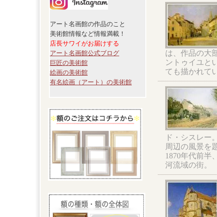
アート名画館の作品のこと
美術館情報など情報満載！
店長サワイがお届けする
は、作品の大
アート名画館公式ブログ
ントゥイユとい
巨匠の美術館
ても描かれて
絵画の美術館
有名絵画（アート）の美術館
ド・シスレー
周辺の風景を
1870年代前
河流域の街。