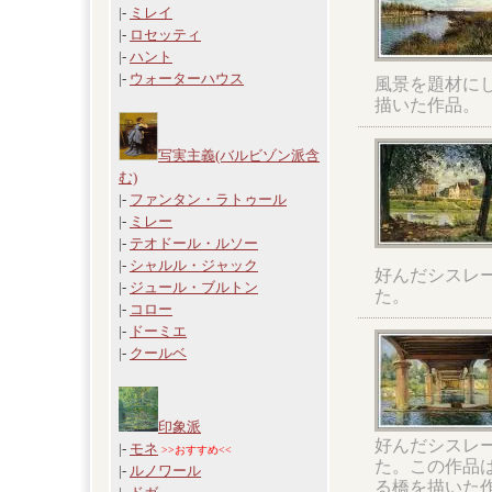
|-
ミレイ
|-
ロセッティ
|-
ハント
|-
ウォーターハウス
風景を題材に
描いた作品。
写実主義(バルビゾン派含
む)
|-
ファンタン・ラトゥール
|-
ミレー
|-
テオドール・ルソー
|-
シャルル・ジャック
好んだシスレ
|-
ジュール・ブルトン
た。
|-
コロー
|-
ドーミエ
|-
クールベ
印象派
好んだシスレ
|-
モネ
>>おすすめ<<
た。この作品
|-
ルノワール
る橋を描いた