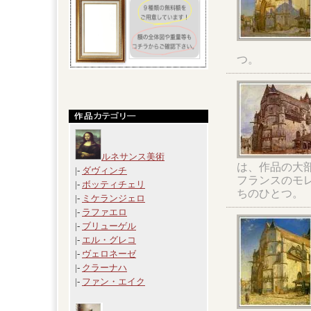
つ。
ルネサンス美術
は、作品の大
|-
ダヴィンチ
フランスのモ
|-
ボッティチェリ
ちのひとつ。
|-
ミケランジェロ
|-
ラファエロ
|-
ブリューゲル
|-
エル・グレコ
|-
ヴェロネーゼ
|-
クラーナハ
|-
ファン・エイク