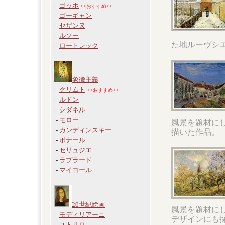
|-
ゴッホ
>>おすすめ<<
|-
ゴーギャン
|-
セザンヌ
|-
ルソー
た地ルーヴシ
|-
ロートレック
象徴主義
|-
クリムト
>>おすすめ<<
|-
ルドン
|-
シダネル
|-
モロー
風景を題材に
|-
カンディンスキー
描いた作品。
|-
ボナール
|-
セリュジエ
|-
ラプラード
|-
マイヨール
20世紀絵画
風景を題材に
|-
モディリアーニ
デザインにも
|-
ユトリロ