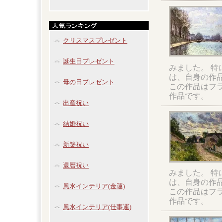
クリスマスプレゼント
誕生日プレゼント
みました。 
は、自身の作
母の日プレゼント
この作品はフ
作品です。
出産祝い
結婚祝い
新築祝い
還暦祝い
みました。 
は、自身の作
風水インテリア(金運)
この作品はフ
作品です。
風水インテリア(仕事運)