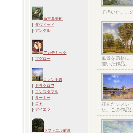
て描いた。こ
新古典美術
|-
ダヴィッド
|-
アングル
アカデミック
風景を題材に
|-
ブグロー
描いた作品。
ロマン主義
|-
ドラクロワ
|-
コンスタブル
|-
ターナー
|-
ゴヤ
好んだシスレ
た。この作品
|-
アイエツ
ラファエル前派