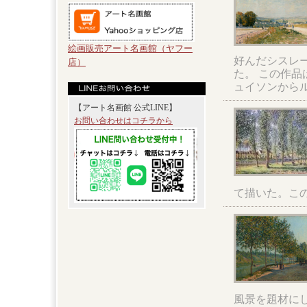
絵画販売アート名画館（ヤフー
好んだシスレ
店）
た。 この作品
ュイソンから
【アート名画館 公式LINE】
お問い合わせはコチラから
て描いた。こ
風景を題材に