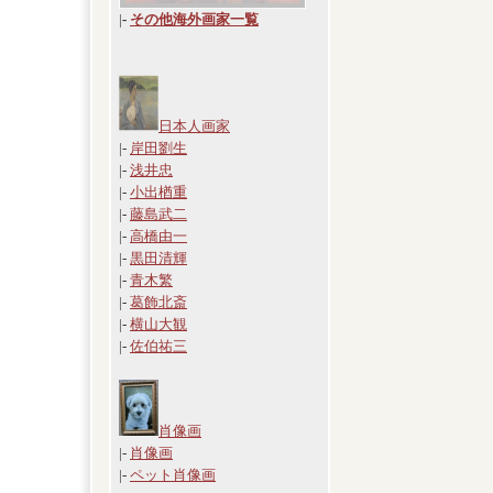
|
-
その他海外画家一覧
日本人画家
|-
岸田劉生
|-
浅井忠
|-
小出楢重
|-
藤島武二
|-
高橋由一
|-
黒田清輝
|-
青木繁
|-
葛飾北斎
|-
横山大観
|-
佐伯祐三
肖像画
|-
肖像画
|-
ペット肖像画