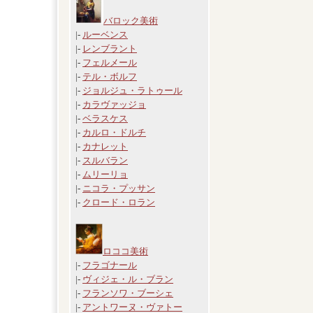
バロック美術
|-
ルーベンス
|-
レンブラント
|-
フェルメール
|-
テル・ボルフ
|-
ジョルジュ・ラトゥール
|-
カラヴァッジョ
|-
ベラスケス
|-
カルロ・ドルチ
|-
カナレット
|-
スルバラン
|-
ムリーリョ
|-
ニコラ・プッサン
|-
クロード・ロラン
ロココ美術
|-
フラゴナール
|-
ヴィジェ・ル・ブラン
|-
フランソワ・ブーシェ
|-
アントワーヌ・ヴァトー