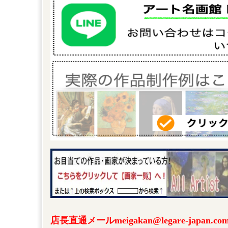
店長直通メールmeigakan@legare-japa