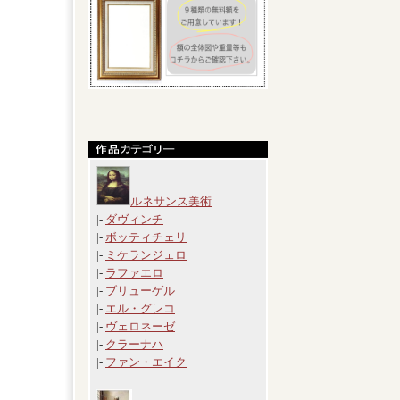
ルネサンス美術
|-
ダヴィンチ
|-
ボッティチェリ
|-
ミケランジェロ
|-
ラファエロ
|-
ブリューゲル
|-
エル・グレコ
|-
ヴェロネーゼ
|-
クラーナハ
|-
ファン・エイク