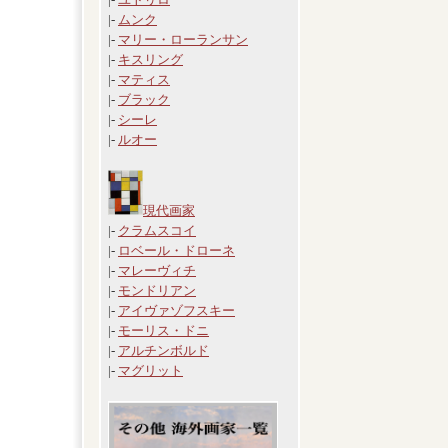
|-
ムンク
|-
マリー・ローランサン
|-
キスリング
|-
マティス
|-
ブラック
|-
シーレ
|-
ルオー
現代画家
|-
クラムスコイ
|-
ロベール・ドローネ
|-
マレーヴィチ
|-
モンドリアン
|-
アイヴァゾフスキー
|-
モーリス・ドニ
|-
アルチンボルド
|-
マグリット