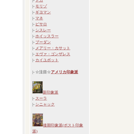
|-
ドガ
|-
モリゾ
|-
ギヨマン
|-
マネ
|-
ピサロ
|-
シスレー
|-
ホイッスラー
|-
ブーダン
|-
メアリー・カサット
|-
エヴァ・ゴンザレス
|-
カイユボット
|- ☆注目☆
アメリカ印象派
新印象派
|-
スーラ
|-
シニャック
後期印象派(ポスト印象
派)