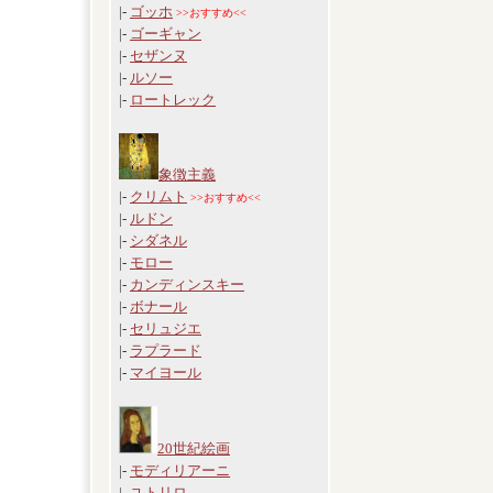
|-
ゴッホ
>>おすすめ<<
|-
ゴーギャン
|-
セザンヌ
|-
ルソー
|-
ロートレック
象徴主義
|-
クリムト
>>おすすめ<<
|-
ルドン
|-
シダネル
|-
モロー
|-
カンディンスキー
|-
ボナール
|-
セリュジエ
|-
ラプラード
|-
マイヨール
20世紀絵画
|-
モディリアーニ
|-
ユトリロ