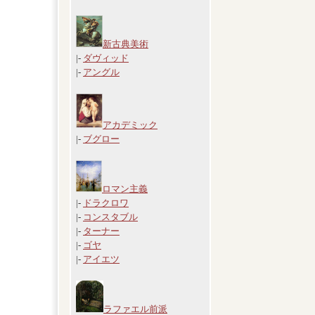
新古典美術
|-
ダヴィッド
|-
アングル
アカデミック
|-
ブグロー
ロマン主義
|-
ドラクロワ
|-
コンスタブル
|-
ターナー
|-
ゴヤ
|-
アイエツ
ラファエル前派