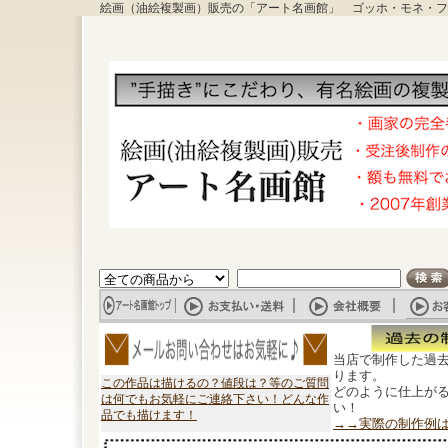
絵画（油絵複製画）販売の「アート名画館」 ゴッホ・モネ・フ
当店で制作した過
ります。
この作品は描けるの？値段は？等のご質問
どのように仕上が
は何でもお気軽にご連絡下さい！どんな作
い！
品でも描けます！
→→実際の制作例