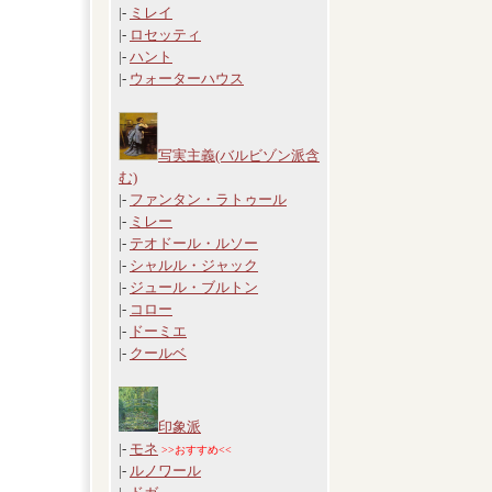
|-
ミレイ
|-
ロセッティ
|-
ハント
|-
ウォーターハウス
写実主義(バルビゾン派含
む)
|-
ファンタン・ラトゥール
|-
ミレー
|-
テオドール・ルソー
|-
シャルル・ジャック
|-
ジュール・ブルトン
|-
コロー
|-
ドーミエ
|-
クールベ
印象派
|-
モネ
>>おすすめ<<
|-
ルノワール