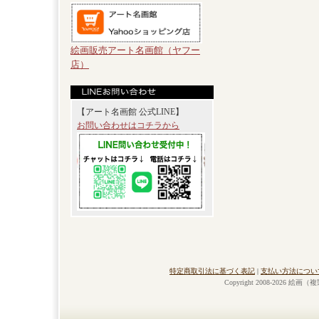
絵画販売アート名画館（ヤフー
店）
【アート名画館 公式LINE】
お問い合わせはコチラから
特定商取引法に基づく表記
|
支払い方法につい
Copyright 2008-2026 絵画