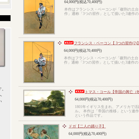
64,000円(税込70,400円)
本作はフランシス・ベーコンが「磔刑の土台
作」通称「3つの習作」として描いた3連作
フランシス・ベーコン【 3つの習作(2)
64,000円(税込70,400円)
本作はフランシス・ベーコンが「磔刑の土台
作」通称「3つの習作」として描いた3連作
す。
トマス・コール【帝国の興亡（牧
へ
64,000円(税込70,400円)
い
1801年イギリス生まれ、アメリカで
ル。 本作は「帝国の推移」という連
という作品です。
ドガ【二人の踊り子】
64,000円(税込70,400円)