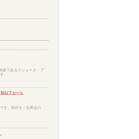
景画家であるウジェーヌ・ブ
です。
 半額以下セール
分品です。額付き！在庫品の
】