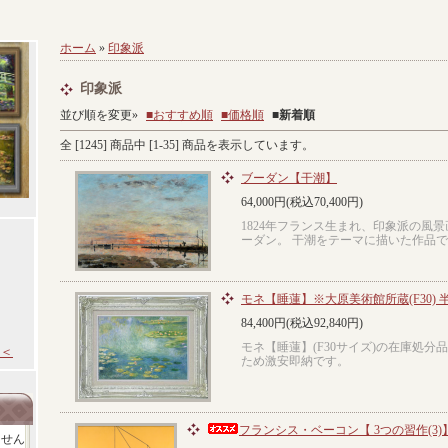
ホーム
»
印象派
印象派
並び順を変更»
■おすすめ順
■価格順
■
新着順
全 [
1245
] 商品中 [
1
-
35
] 商品を表示しています。
ブーダン【干潮】
64,000円(税込70,400円)
1824年フランス生まれ、印象派の風
ーダン。 干潮をテーマに描いた作品
モネ【睡蓮】※大原美術館所蔵(F30)
84,400円(税込92,840円)
モネ【睡蓮】(F30サイズ)の在庫処
＜
ため激安即納です。
フランシス・ベーコン【 3つの習作(3)
ません