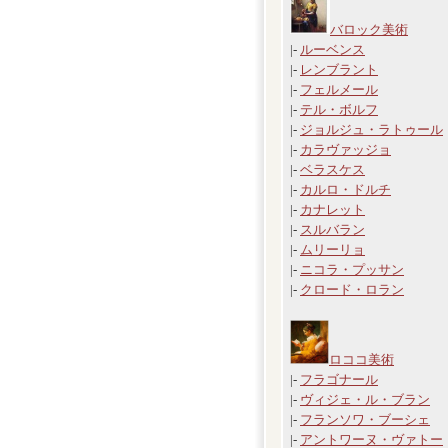
バロック美術
|-
ルーベンス
|-
レンブラント
|-
フェルメール
|-
テル・ボルフ
|-
ジョルジュ・ラトゥール
|-
カラヴァッジョ
|-
ベラスケス
|-
カルロ・ドルチ
|-
カナレット
|-
スルバラン
|-
ムリーリョ
|-
ニコラ・プッサン
|-
クロード・ロラン
ロココ美術
|-
フラゴナール
|-
ヴィジェ・ル・ブラン
|-
フランソワ・ブーシェ
|-
アントワーヌ・ヴァトー