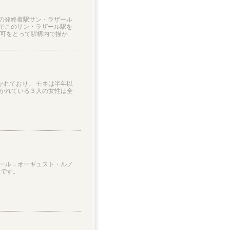
道の発終着駅サン・ラザール
作でこのサン・ラザール駅を
許可をとって駅構内で描か
かれており、 モネは半年以
描かれている３人の女性は全
エール＝オーギュスト・ルノ
像です。