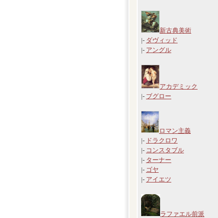
新古典美術
|-
ダヴィッド
|-
アングル
アカデミック
|-
ブグロー
ロマン主義
|-
ドラクロワ
|-
コンスタブル
|-
ターナー
|-
ゴヤ
|-
アイエツ
ラファエル前派