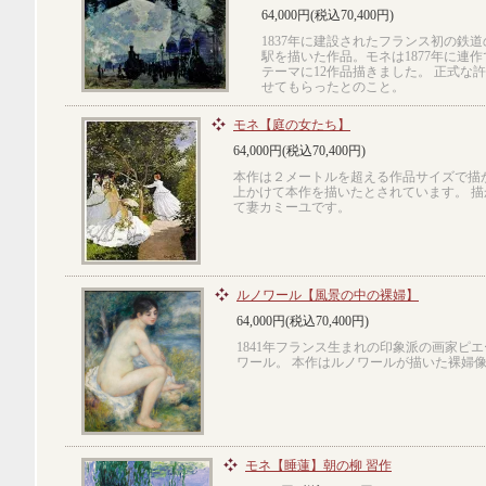
64,000円(税込70,400円)
1837年に建設されたフランス初の鉄
駅を描いた作品。モネは1877年に連
テーマに12作品描きました。 正式な
せてもらったとのこと。
モネ【庭の女たち】
64,000円(税込70,400円)
本作は２メートルを超える作品サイズで描
上かけて本作を描いたとされています。 
て妻カミーユです。
ルノワール【風景の中の裸婦】
64,000円(税込70,400円)
1841年フランス生まれの印象派の画家ピ
ワール。 本作はルノワールが描いた裸婦
モネ【睡蓮】朝の柳 習作