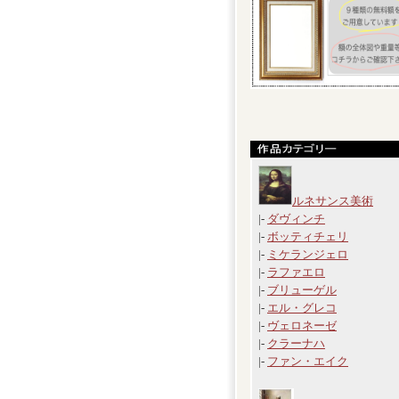
ルネサンス美術
|-
ダヴィンチ
|-
ボッティチェリ
|-
ミケランジェロ
|-
ラファエロ
|-
ブリューゲル
|-
エル・グレコ
|-
ヴェロネーゼ
|-
クラーナハ
|-
ファン・エイク