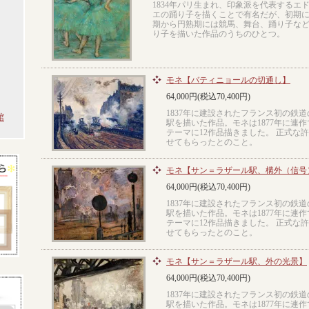
1834年パリ生まれ、印象派を代表するエ
エの踊り子を描くことで有名だが、初期
期から円熟期には競馬、舞台、踊り子な
り子を描いた作品のうちのひとつ。
モネ【バティニョールの切通し】
64,000円(税込70,400円)
1837年に建設されたフランス初の鉄
館
駅を描いた作品。モネは1877年に連
テーマに12作品描きました。 正式な
せてもらったとのこと。
モネ【サン＝ラザール駅、構外（信号
64,000円(税込70,400円)
1837年に建設されたフランス初の鉄
駅を描いた作品。モネは1877年に連
テーマに12作品描きました。 正式な
せてもらったとのこと。
モネ【サン＝ラザール駅、外の光景】
64,000円(税込70,400円)
1837年に建設されたフランス初の鉄
駅を描いた作品。モネは1877年に連