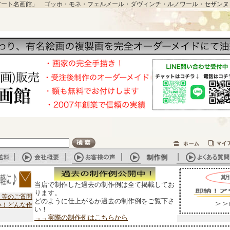
アート名画館」 ゴッホ・モネ・フェルメール・ダヴィンチ・ルノワール・セザンヌ
当店で制作した過去の制作例は全て掲載してお
ります。
？等のご質問
どのように仕上がるか過去の制作例をご覧下さ
い！どんな作
い！
→→実際の制作例はこちらから