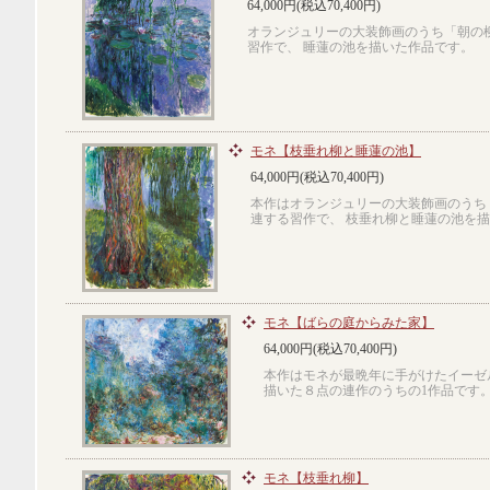
64,000円(税込70,400円)
オランジュリーの大装飾画のうち「朝の
習作で、 睡蓮の池を描いた作品です。
モネ【枝垂れ柳と睡蓮の池】
64,000円(税込70,400円)
本作はオランジュリーの大装飾画のうち
連する習作で、 枝垂れ柳と睡蓮の池を
モネ【ばらの庭からみた家】
64,000円(税込70,400円)
本作はモネが最晩年に手がけたイーゼ
描いた８点の連作のうちの1作品です
モネ【枝垂れ柳】