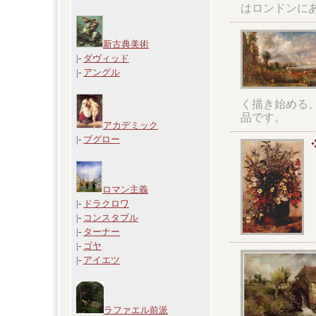
はロンドンに
新古典美術
|-
ダヴィッド
|-
アングル
く描き始める
品です。
アカデミック
|-
ブグロー
ロマン主義
|-
ドラクロワ
|-
コンスタブル
|-
ターナー
|-
ゴヤ
|-
アイエツ
ラファエル前派