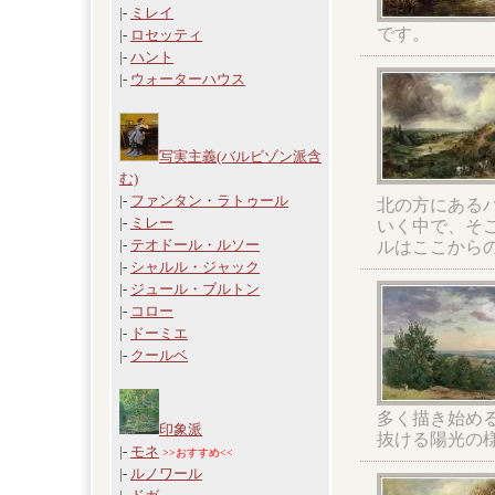
|-
ミレイ
です。
|-
ロセッティ
|-
ハント
|-
ウォーターハウス
写実主義(バルビゾン派含
む)
|-
ファンタン・ラトゥール
北の方にある
|-
ミレー
いく中で、そ
|-
テオドール・ルソー
ルはここから
|-
シャルル・ジャック
|-
ジュール・ブルトン
|-
コロー
|-
ドーミエ
|-
クールベ
多く描き始め
印象派
抜ける陽光の
|-
モネ
>>おすすめ<<
|-
ルノワール