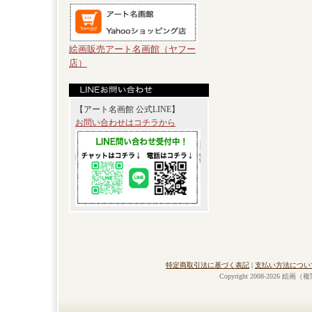
絵画販売アート名画館（ヤフー
店）
【アート名画館 公式LINE】
お問い合わせはコチラから
特定商取引法に基づく表記
|
支払い方法につい
Copyright 2008-2026 絵画