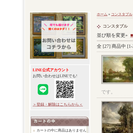
ホーム
»
コンスタブル
コンスタブル
並び順を変更»
全 [
27
] 商品中 [
1
-
LINE公式アカウント
お問い合わせはLINEでも!
です。
＞登録・解除はこちらから＜
カートの中に商品はありません