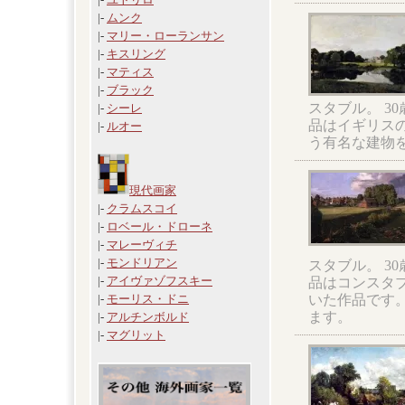
|-
ムンク
|-
マリー・ローランサン
|-
キスリング
|-
マティス
|-
ブラック
スタブル。 3
|-
シーレ
品はイギリス
|-
ルオー
う有名な建物
現代画家
|-
クラムスコイ
|-
ロベール・ドローネ
|-
マレーヴィチ
|-
モンドリアン
スタブル。 3
|-
アイヴァゾフスキー
品はコンスタ
いた作品です
|-
モーリス・ドニ
ます。
|-
アルチンボルド
|-
マグリット