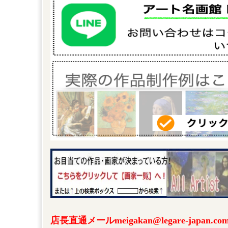
店長直通メールmeigakan@legare-japa