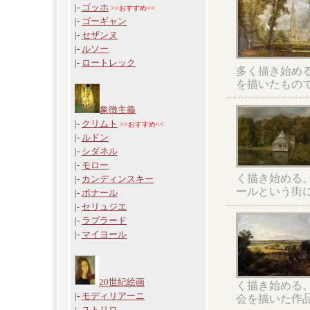
|-
ゴッホ
>>おすすめ<<
|-
ゴーギャン
|-
セザンヌ
|-
ルソー
|-
ロートレック
多く描き始め
を描いたもの
象徴主義
|-
クリムト
>>おすすめ<<
|-
ルドン
|-
シダネル
|-
モロー
く描き始める
|-
カンディンスキー
ールという街
|-
ボナール
|-
セリュジエ
|-
ラプラード
|-
マイヨール
20世紀絵画
く描き始める
|-
モディリアーニ
会を描いた作
|-
ユトリロ