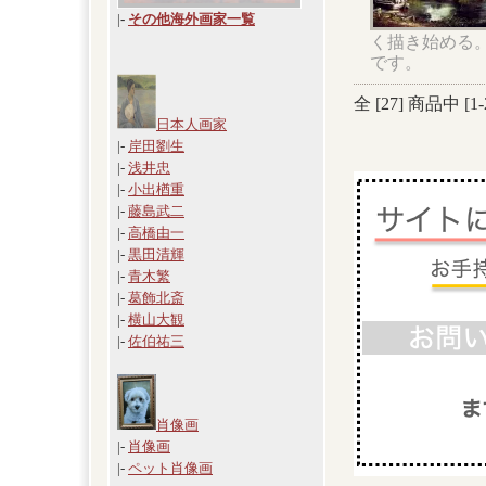
|
-
その他海外画家一覧
く描き始める
です。
全 [
27
] 商品中 [
1
-
日本人画家
|-
岸田劉生
|-
浅井忠
|-
小出楢重
|-
藤島武二
|-
高橋由一
|-
黒田清輝
|-
青木繁
|-
葛飾北斎
|-
横山大観
|-
佐伯祐三
肖像画
|-
肖像画
|-
ペット肖像画