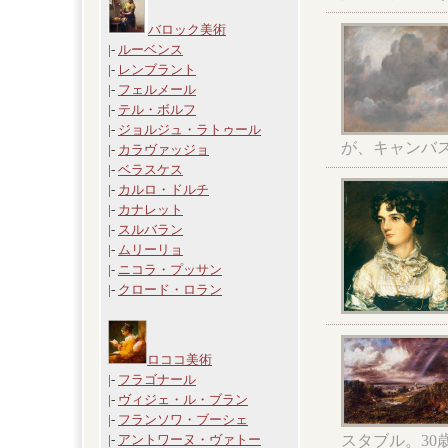
バロック美術
|-
ルーベンス
|-
レンブラント
|-
フェルメール
|-
テル・ボルフ
|-
ジョルジュ・ラトゥール
が、キャンバ
|-
カラヴァッジョ
|-
ベラスケス
|-
カルロ・ドルチ
|-
カナレット
|-
スルバラン
|-
ムリーリョ
|-
ニコラ・プッサン
|-
クロード・ロラン
ロココ美術
|-
フラゴナール
|-
ヴィジェ・ル・ブラン
|-
フランソワ・ブーシェ
スタブル。3
|-
アントワーヌ・ヴァトー