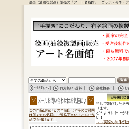
絵画（油絵複製画）販売の「アート名画館」 ゴッホ・モネ・フ
当店で制作した過
ります。
この作品は描けるの？値段は？等のご質問
どのように仕上が
は何でもお気軽にご連絡下さい！どんな作
い！
品でも描けます！
→→実際の制作例