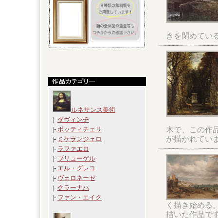
きを閉めてい
ルネサンス美術
|-
ダヴィンチ
木で、この作
|-
ボッティチェリ
が描かれてい
|-
ミケランジェロ
|-
ラファエロ
|-
ブリューゲル
|-
エル・グレコ
|-
ヴェロネーゼ
|-
クラーナハ
|-
ファン・エイク
く描き始める
描いた作品で