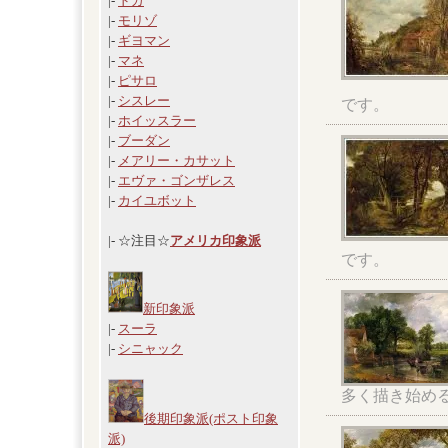
|-
ドガ
|-
モリゾ
|-
ギヨマン
|-
マネ
|-
ピサロ
|-
シスレー
です。
|-
ホイッスラー
|-
ブーダン
|-
メアリー・カサット
|-
エヴァ・ゴンザレス
|-
カイユボット
|- ☆注目☆
アメリカ印象派
です。
新印象派
|-
スーラ
|-
シニャック
多く描き始め
後期印象派(ポスト印象
派)