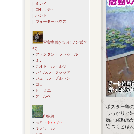
|-
ミレイ
|-
ロセッティ
|-
ハント
|-
ウォーターハウス
写実主義(バルビゾン派含
む)
|-
ファンタン・ラトゥール
|-
ミレー
|-
テオドール・ルソー
|-
シャルル・ジャック
|-
ジュール・ブルトン
|-
コロー
|-
ドーミエ
|-
クールベ
ポスター等
しっかりと
印象派
感・躍動感
|-
モネ
>>おすすめ<<
近づくとほ
|-
ルノワール