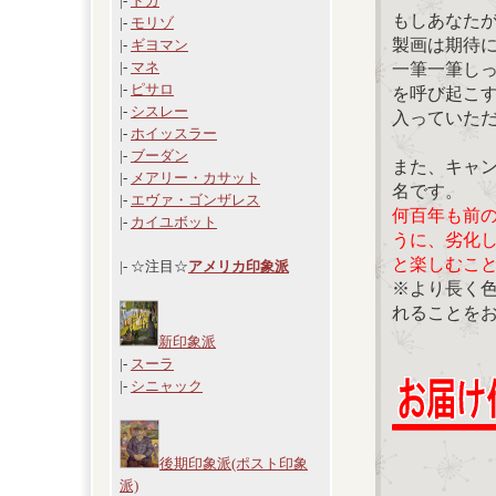
|-
ドガ
もしあなた
|-
モリゾ
製画は期待
|-
ギヨマン
|-
マネ
一筆一筆し
|-
ピサロ
を呼び起こ
|-
シスレー
入っていた
|-
ホイッスラー
|-
ブーダン
また、キャ
|-
メアリー・カサット
名です。
|-
エヴァ・ゴンザレス
何百年も前
|-
カイユボット
うに、劣化
と楽しむこ
|- ☆注目☆
アメリカ印象派
※より長く
れることを
新印象派
|-
スーラ
|-
シニャック
後期印象派(ポスト印象
派)