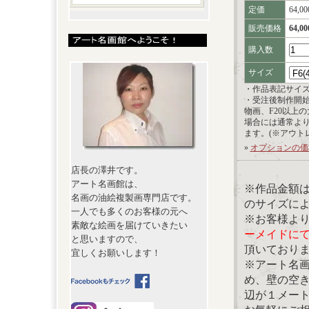
定価
64,0
販売価格
64,0
購入数
サイズ
・作品表記サイ
・受注後制作開
物画、F20以上
場合には通常よ
ます。(※アウト
»
オプションの価
店長の澤井です。
アート名画館は、
※作品金額
名画の油絵複製画専門店です。
のサイズに
一人でも多くのお客様の元へ
※お客様よ
素敵な絵画を届けていきたい
ーメイドに
と思いますので、
頂いており
宜しくお願いします！
※アート名
め、壁の空
辺が１メー