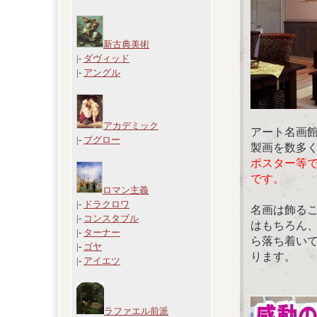
新古典美術
|-
ダヴィッド
|-
アングル
アカデミック
アート名画
|-
ブグロー
製画を数多
ポスター等
です。
ロマン主義
|-
ドラクロワ
名画は飾る
|-
コンスタブル
はもちろん
|-
ターナー
ら落ち着い
|-
ゴヤ
ります。
|-
アイエツ
ラファエル前派