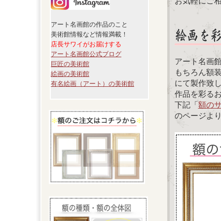
お気軽にご
アート名画館の作品のこと
美術館情報など情報満載！
店長サワイがお届けする
アート名画館公式ブログ
アート名画
巨匠の美術館
もちろん額
絵画の美術館
にて製作致
有名絵画（アート）の美術館
作品を彩る
下記「
額の
のページよ