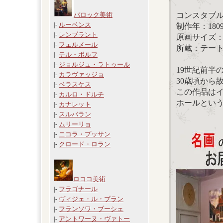
コンスタブ
バロック美術
|-
ルーベンス
制作年：180
|-
レンブラント
原画サイズ：51.
|-
フェルメール
所蔵：テー
|-
テル・ボルフ
|-
ジョルジュ・ラトゥール
19世紀前半
|-
カラヴァッジョ
30歳頃から
|-
ベラスケス
この作品は
|-
カルロ・ドルチ
ホールとい
|-
カナレット
|-
スルバラン
|-
ムリーリョ
|-
ニコラ・プッサン
|-
クロード・ロラン
ロココ美術
|-
フラゴナール
|-
ヴィジェ・ル・ブラン
|-
フランソワ・ブーシェ
|-
アントワーヌ・ヴァトー