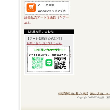
絵画販売アート名画館（ヤフー
店）
【アート名画館 公式LINE】
お問い合わせはコチラから
特定商取引法に基づく表記
|
支払い方法につい
Copyright 2008-2026 絵画