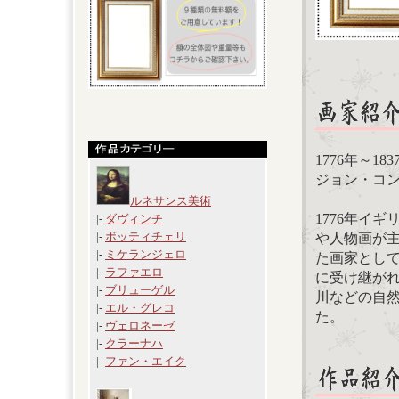
1776年～1
ジョン・コンスタ
ルネサンス美術
1776年イ
|-
ダヴィンチ
|-
ボッティチェリ
や人物画が
|-
ミケランジェロ
た画家とし
|-
ラファエロ
に受け継が
|-
ブリューゲル
川などの自
|-
エル・グレコ
た。
|-
ヴェロネーゼ
|-
クラーナハ
|-
ファン・エイク