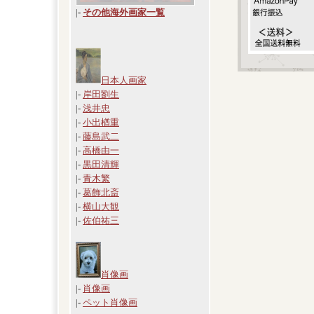
|
-
その他海外画家一覧
日本人画家
|-
岸田劉生
|-
浅井忠
|-
小出楢重
|-
藤島武二
|-
高橋由一
|-
黒田清輝
|-
青木繁
|-
葛飾北斎
|-
横山大観
|-
佐伯祐三
肖像画
|-
肖像画
|-
ペット肖像画