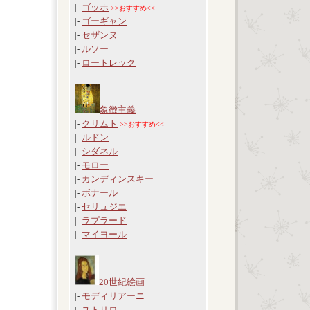
|-
ゴッホ
>>おすすめ<<
|-
ゴーギャン
|-
セザンヌ
|-
ルソー
|-
ロートレック
象徴主義
|-
クリムト
>>おすすめ<<
|-
ルドン
|-
シダネル
|-
モロー
|-
カンディンスキー
|-
ボナール
|-
セリュジエ
|-
ラプラード
|-
マイヨール
20世紀絵画
|-
モディリアーニ
|-
ユトリロ