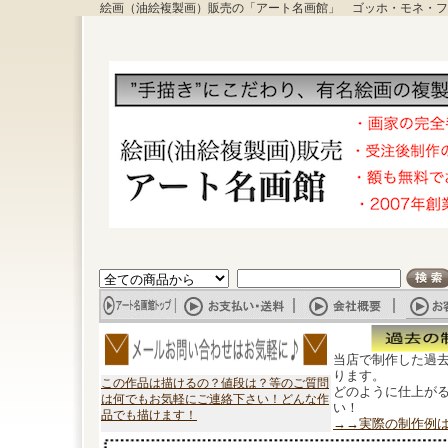
絵画（油絵複製画）販売の「アート名画館」 ゴッホ・モネ・フ
当店で制作した過
ります。
この作品は描けるの？値段は？等のご質問
どのように仕上が
は何でもお気軽にご連絡下さい！どんな作
い！
品でも描けます！
→→実際の制作例