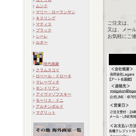
|-
ムンク
|-
マリー・ローランサン
|-
キスリング
ご注文は、
|-
マティス
又は、メール：「
|-
ブラック
お気軽にご
|-
シーレ
|-
ルオー
現代画家
|-
クラムスコイ
|-
ロベール・ドローネ
|-
マレーヴィチ
|-
モンドリアン
|-
アイヴァゾフスキー
|-
モーリス・ドニ
|-
アルチンボルド
|-
マグリット