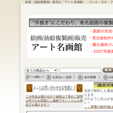
絵画（油絵複製画）販売の「アート名画館」 ゴッホ・モネ・フ
当店で制作した過
ります。
この作品は描けるの？値段は？等のご質問
どのように仕上が
は何でもお気軽にご連絡下さい！どんな作
い！
品でも描けます！
→→実際の制作例