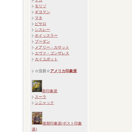
|-
ドガ
|-
モリゾ
|-
ギヨマン
|-
マネ
|-
ピサロ
|-
シスレー
|-
ホイッスラー
|-
ブーダン
|-
メアリー・カサット
|-
エヴァ・ゴンザレス
|-
カイユボット
|- ☆注目☆
アメリカ印象派
新印象派
|-
スーラ
|-
シニャック
後期印象派(ポスト印象
派)