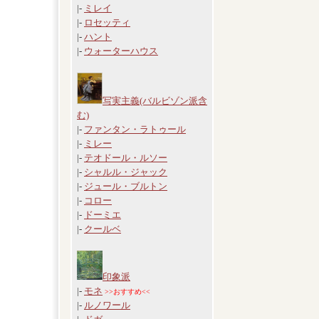
|-
ミレイ
|-
ロセッティ
|-
ハント
|-
ウォーターハウス
写実主義(バルビゾン派含
む)
|-
ファンタン・ラトゥール
|-
ミレー
|-
テオドール・ルソー
|-
シャルル・ジャック
|-
ジュール・ブルトン
|-
コロー
|-
ドーミエ
|-
クールベ
印象派
|-
モネ
>>おすすめ<<
|-
ルノワール