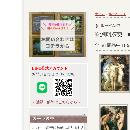
ホーム
»
ルーベンス
ルーベンス
並び順を変更»
全 [
9
] 商品中 [
1
-
9
LINE公式アカウント
お問い合わせはLINEでも!
＞登録・解除はこちらから＜
カートの中に商品はありません