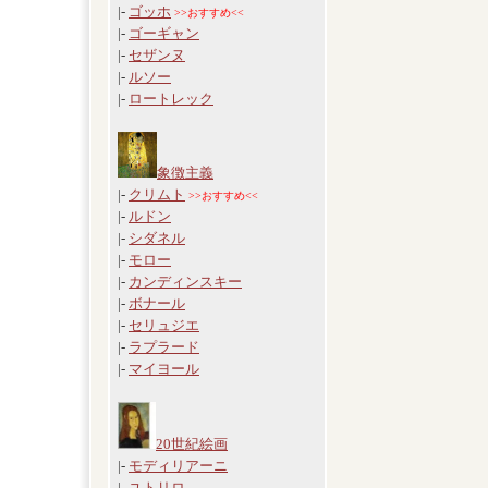
|-
ゴッホ
>>おすすめ<<
|-
ゴーギャン
|-
セザンヌ
|-
ルソー
|-
ロートレック
象徴主義
|-
クリムト
>>おすすめ<<
|-
ルドン
|-
シダネル
|-
モロー
|-
カンディンスキー
|-
ボナール
|-
セリュジエ
|-
ラプラード
|-
マイヨール
20世紀絵画
|-
モディリアーニ
|-
ユトリロ