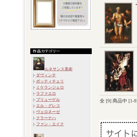
ルネサンス美術
|-
ダヴィンチ
|-
ボッティチェリ
|-
ミケランジェロ
|-
ラファエロ
|-
ブリューゲル
全 [
9
] 商品中 [
1
-
9
|-
エル・グレコ
|-
ヴェロネーゼ
|-
クラーナハ
|-
ファン・エイク