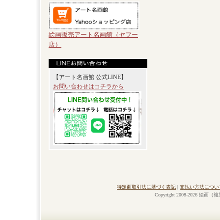
絵画販売アート名画館（ヤフー
店）
【アート名画館 公式LINE】
お問い合わせはコチラから
特定商取引法に基づく表記
|
支払い方法につい
Copyright 2008-2026 絵画