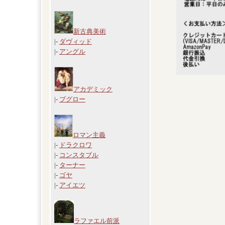
新古典美術
|-
ダヴィッド
|-
アングル
アカデミック
|-
ブグロー
ロマン主義
|-
ドラクロワ
|-
コンスタブル
|-
ターナー
|-
ゴヤ
|-
アイエツ
ラファエル前派