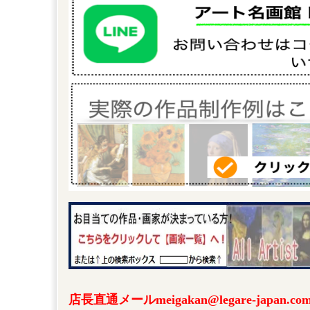
店長直通メールmeigakan@legare-japa