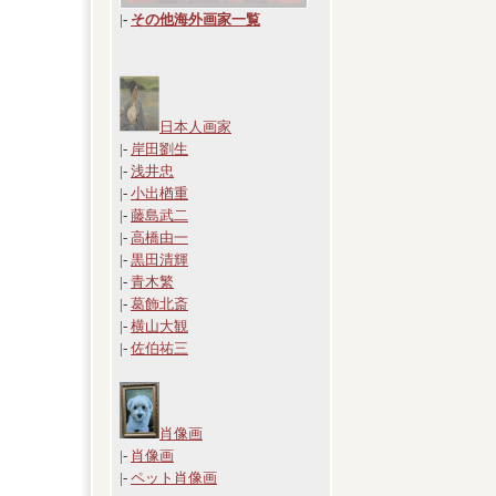
|
-
その他海外画家一覧
日本人画家
|-
岸田劉生
|-
浅井忠
|-
小出楢重
|-
藤島武二
|-
高橋由一
|-
黒田清輝
|-
青木繁
|-
葛飾北斎
|-
横山大観
|-
佐伯祐三
肖像画
|-
肖像画
|-
ペット肖像画