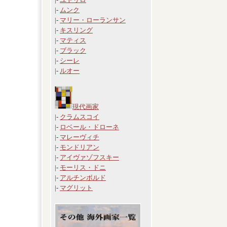
|-
ムンク
|-
マリー・ローランサン
|-
キスリング
|-
マティス
|-
ブラック
|-
シーレ
|-
ルオー
現代画家
|-
クラムスコイ
|-
ロベール・ドローネ
|-
マレーヴィチ
|-
モンドリアン
|-
アイヴァゾフスキー
|-
モーリス・ドニ
|-
アルチンボルド
|-
マグリット