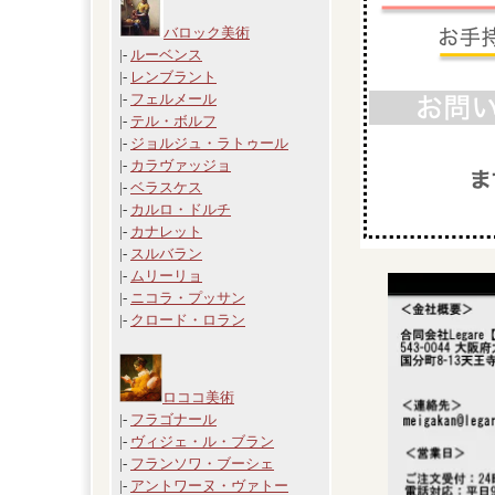
バロック美術
|-
ルーベンス
|-
レンブラント
|-
フェルメール
|-
テル・ボルフ
|-
ジョルジュ・ラトゥール
|-
カラヴァッジョ
|-
ベラスケス
|-
カルロ・ドルチ
|-
カナレット
|-
スルバラン
|-
ムリーリョ
|-
ニコラ・プッサン
|-
クロード・ロラン
ロココ美術
|-
フラゴナール
|-
ヴィジェ・ル・ブラン
|-
フランソワ・ブーシェ
|-
アントワーヌ・ヴァトー