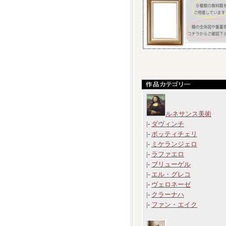
ルネサンス美術
|-
ダヴィンチ
|-
ボッティチェリ
|-
ミケランジェロ
|-
ラファエロ
|-
ブリューゲル
|-
エル・グレコ
|-
ヴェロネーゼ
|-
クラーナハ
|-
ファン・エイク