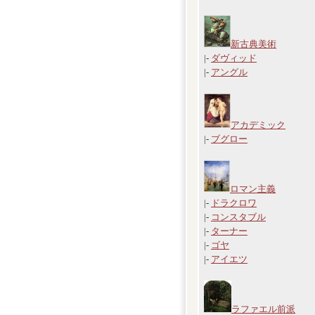
新古典美術
|-
ダヴィッド
|-
アングル
アカデミック
|-
ブグロー
ロマン主義
|-
ドラクロワ
|-
コンスタブル
|-
ターナー
|-
ゴヤ
|-
アイエツ
ラファエル前派