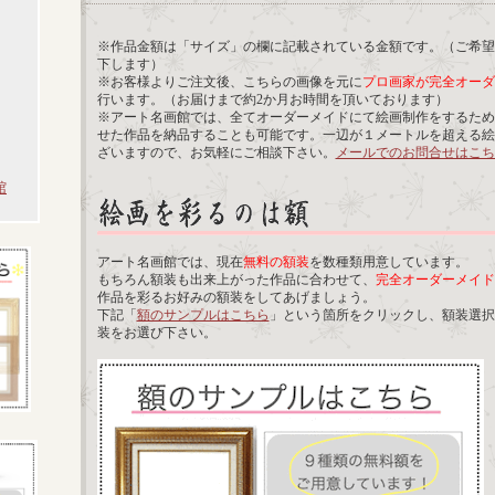
※作品金額は「サイズ」の欄に記載されている金額です。（ご希望
下します）
※お客様よりご注文後、こちらの画像を元に
プロ画家が完全オーダ
行います。（お届けまで約2か月お時間を頂いております）
※アート名画館では、全てオーダーメイドにて絵画制作をするため
せた作品を納品することも可能です。一辺が１メートルを超える絵
ざいますので、お気軽にご相談下さい。
メールでのお問合せはこち
館
アート名画館では、現在
無料の額装
を数種類用意しています。
もちろん額装も出来上がった作品に合わせて、
完全オーダーメイド
作品を彩るお好みの額装をしてあげましょう。
下記「
額のサンプルはこちら
」という箇所をクリックし、額装選択
装をお選び下さい。