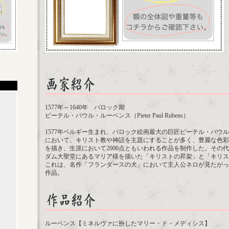
1577年～1640年 バロック期
ピーテル・パウル・ルーベンス（Pieter Paul Rubens）
1577年ベルギー生まれ、バロック絵画最大の巨匠ピーテル・パウ
において、キリスト教や神話を主題にすることが多く、豊麗な色彩
を描き、生涯において2000点ともいわれる作品を制作した。その
ダム大聖堂にあるマリア様を描いた「キリストの昇架」と「キリス
これは、名作「フランダースの犬」において主人公ネロが見たがっ
作品。
ルーベンス【ミネルヴァに扮したマリー・ド・メディシス】