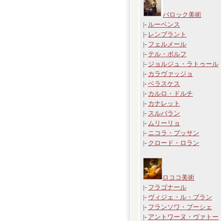
バロック美術
|-
ルーベンス
|-
レンブラント
|-
フェルメール
|-
テル・ボルフ
|-
ジョルジュ・ラトゥール
|-
カラヴァッジョ
|-
ベラスケス
|-
カルロ・ドルチ
|-
カナレット
|-
スルバラン
|-
ムリーリョ
|-
ニコラ・プッサン
|-
クロード・ロラン
ロココ美術
|-
フラゴナール
|-
ヴィジェ・ル・ブラン
|-
フランソワ・ブーシェ
|-
アントワーヌ・ヴァトー