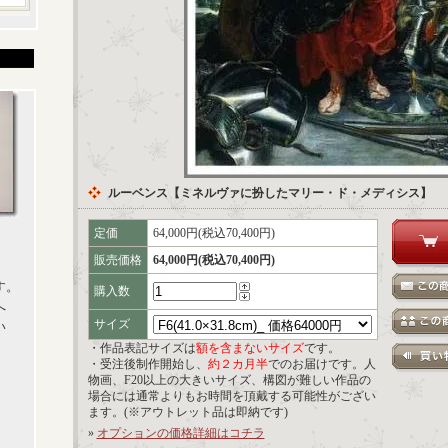
ルーベンス【ミネルヴァに扮したマリー・ド・メディシス】
定価
64,000円(税込70,400円)
販売価格
64,000円(税込70,400円)
す。
購入数
へ
サイズ
い
・作品表記サイズは
額を含まないサイズ
です。
・受注後制作開始し、
約２カ月半
でのお届けです。人
物画、F20以上の大きいサイズ、構図が難しい作品の
場合には通常よりもお時間を頂戴する可能性がござい
ます。(※アウトレット品は即納です)
»
オプションの価格詳細はコチラ