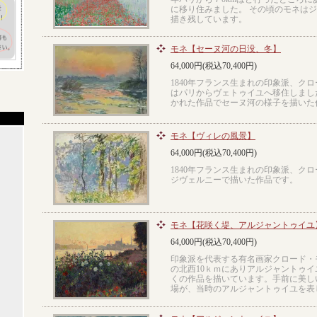
に移り住みました。 その頃のモネは
描き残しています。
モネ【セーヌ河の日没、冬】
64,000円(税込70,400円)
1840年フランス生まれの印象派、クロ
はパリからヴェトゥイユへ移住しまし
かれた作品でセーヌ河の様子を描いた
モネ【ヴィレの風景】
64,000円(税込70,400円)
1840年フランス生まれの印象派、ク
ジヴェルニーで描いた作品です。
モネ【花咲く堤、アルジャントゥイユ
64,000円(税込70,400円)
印象派を代表する有名画家クロード・モ
の北西10ｋｍにありアルジャントゥイ
くの作品を描いています。手前に美し
場が、当時のアルジャントゥイユを表