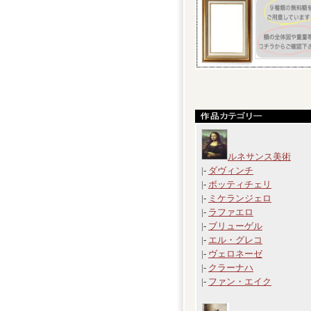
ルネサンス美術
|-
ダヴィンチ
|-
ボッティチェリ
|-
ミケランジェロ
|-
ラファエロ
|-
ブリューゲル
|-
エル・グレコ
|-
ヴェロネーゼ
|-
クラーナハ
|-
ファン・エイク