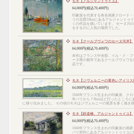
モネ【アルジャントゥイユ】
64,000円(税込70,400円)
印象派を代表する有名画家クロード・モ
リの北西10kmにあるアルジャントゥ
くの作品を描いています。 セーヌ川
をするのに人気の場所でした。
モネ【クールブヴォワのセーヌ河岸】
64,000円(税込70,400円)
本作はフランス中央部、イル・ド・フ
ーヌ県の都市であるクールブヴォワを
品です。
モネ【ジヴェルニーの黄色いアイリス
64,000円(税込70,400円)
1840年フランス生まれの印象派、クロー
年パリから７0kmほど行ったところに
に移り住みました。 その頃のモネはジヴェルニーの風景を多く描き
モネ【鉄道橋、アルジャントゥイユ】
64,000円(税込70,400円)
1840年フランス生まれの印象派の画
パリ郊外にあるアルジャントゥイユに