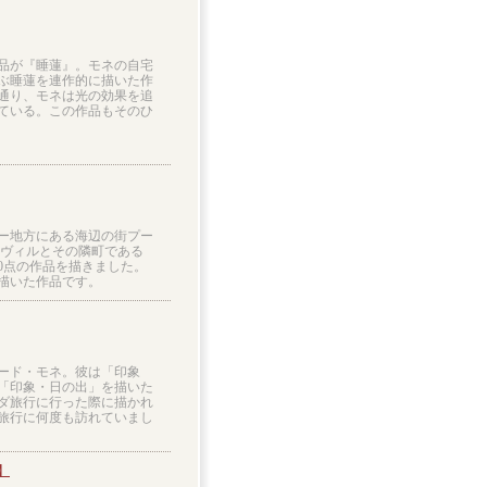
品が『睡蓮』。モネの自宅
ぶ睡蓮を連作的に描いた作
通り、モネは光の効果を追
ている。この作品もそのひ
ー地方にある海辺の街プー
ールヴィルとその隣町である
0点の作品を描きました。
描いた作品です。
ロード・モネ。彼は「印象
「印象・日の出」を描いた
ダ旅行に行った際に描かれ
旅行に何度も訪れていまし
】