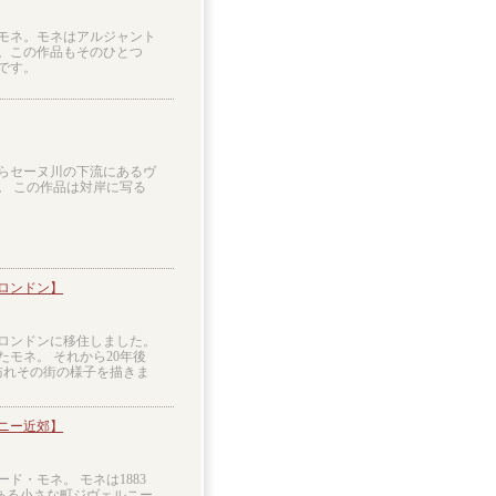
モネ。モネはアルジャント
。この作品もそのひとつ
です。
からセーヌ川の下流にあるヴ
。 この作品は対岸に写る
ロンドン】
はロンドンに移住しました。
モネ。 それから20年後
か訪れその街の様子を描きま
ニー近郊】
ド・モネ。 モネは1883
ある小さな町ジヴェルニー