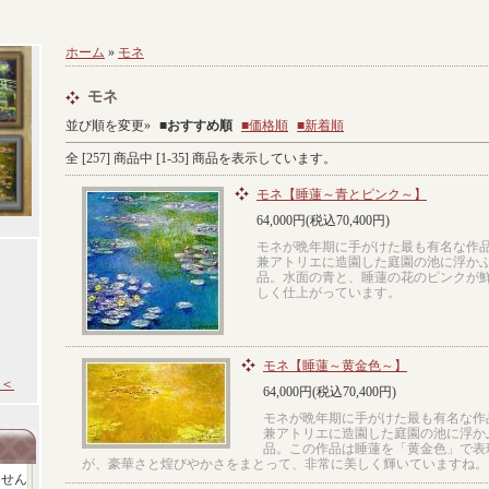
ホーム
»
モネ
モネ
並び順を変更»
■
おすすめ順
■価格順
■新着順
全 [
257
] 商品中 [
1
-
35
] 商品を表示しています。
モネ【睡蓮～青とピンク～】
64,000円(税込70,400円)
モネが晩年期に手がけた最も有名な作
兼アトリエに造園した庭園の池に浮か
品。水面の青と、睡蓮の花のピンクが
しく仕上がっています。
モネ【睡蓮～黄金色～】
＜
64,000円(税込70,400円)
モネが晩年期に手がけた最も有名な作
兼アトリエに造園した庭園の池に浮か
品。この作品は睡蓮を「黄金色」で表
が、豪華さと煌びやかさをまとって、非常に美しく輝いていますね。
ません