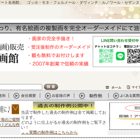
アート名画館」 ゴッホ・モネ・フェルメール・ダヴィンチ・ルノワール・セザンヌ
当店で制作した過去の制作例は全て掲載してお
ります。
？等のご質問
どのように仕上がるか過去の制作例をご覧下さ
い！どんな作
い！
→→実際の制作例はこちらから