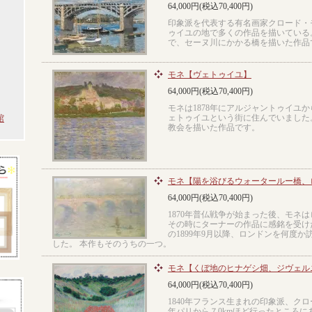
64,000円(税込70,400円)
印象派を代表する有名画家クロード・
ゥイユの地で多くの作品を描いている
で、セーヌ川にかかる橋を描いた作品
モネ【ヴェトゥイユ】
64,000円(税込70,400円)
モネは1878年にアルジャントゥイユ
館
ェトゥイユという街に住んでいました
教会を描いた作品です。
モネ【陽を浴びるウォータールー橋、
64,000円(税込70,400円)
1870年普仏戦争が始まった後、モネ
その時にターナーの作品に感銘を受けた
の1899年9月以降、ロンドンを何度
した。 本作もそのうちの一つ。
モネ【くぼ地のヒナゲシ畑、ジヴェル
64,000円(税込70,400円)
1840年フランス生まれの印象派、クロー
年パリから７0kmほど行ったところに