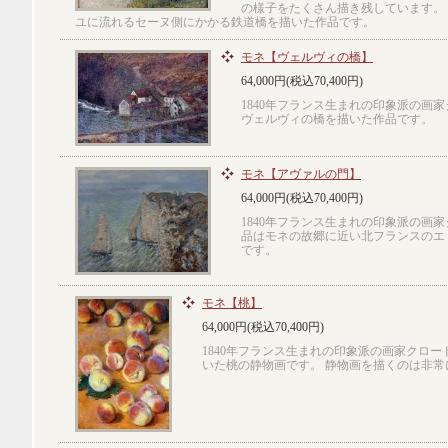
の様子をたくさん描き残しています。
ユに流れるセーヌ側にかかる鉄道橋を描いた作品です。
モネ【ヴェルヴィの橋】
64,000円(税込70,400円)
1840年フランス生まれの印象派の画
ヴェルヴィの橋を描いた作品です。
モネ【アヴァルの門】
64,000円(税込70,400円)
1840年フランス生まれの印象派の画
品はモネの故郷に近い北フランスのエ
です。
モネ【桃】
64,000円(税込70,400円)
1840年フランス生まれの印象派の画家クロー
いた桃の静物画です。 静物画を描くのは非