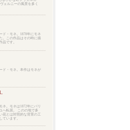
ジヴェルニーの風景を多く
ード・モネ。1878年にモネ
た。この作品はその時に描
作品です。
ロード・モネ。本作はモネが
】
ネ。モネは1872年にパリ
ユへ転居。 このの地で多
い花とは対照的な背景の工
しています。