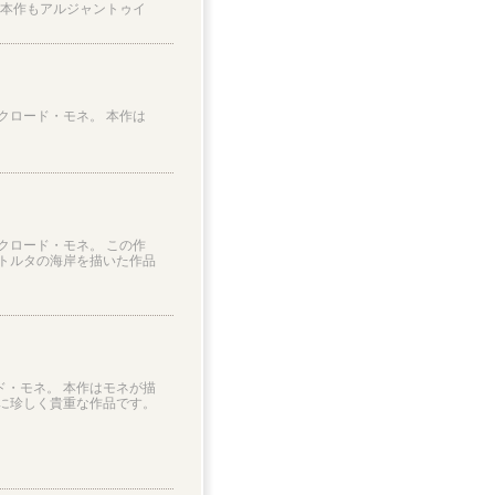
 本作もアルジャントゥイ
家クロード・モネ。 本作は
家クロード・モネ。 この作
トルタの海岸を描いた作品
ド・モネ。 本作はモネが描
常に珍しく貴重な作品です。