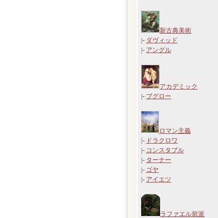
新古典美術
|-
ダヴィッド
|-
アングル
アカデミック
|-
ブグロー
ロマン主義
|-
ドラクロワ
|-
コンスタブル
|-
ターナー
|-
ゴヤ
|-
アイエツ
ラファエル前派