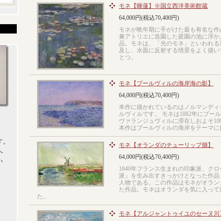
モネ【睡蓮】※国立西洋美術館蔵
64,000円(税込70,400円)
モネが晩年期に手がけた最も有名な作
兼アトリエに造園した庭園の池に浮か
品。モネは、「光のモネ」といわれる
及し、水面に反射する情景をよく描い
とつ。
モネ【プールヴィルの海岸海の影】
64,000円(税込70,400円)
本作に描かれているのはノルマンディ
ルヴィルです。 モネは1882年にプ
ヴァランジュヴィルに滞在しおよそ10
本作はプールヴィルの海岸をテーマに
す。
モネ【オランダのチューリップ畑】
へ
64,000円(税込70,400円)
い
1840年フランス生まれの印象派、ク
派」を生み出すきっかけとなった作品
人物である。この作品はモネがオラン
た作品。モネはオランダを気に入って
た。
モネ【アルジャントゥイユのセーヌ川