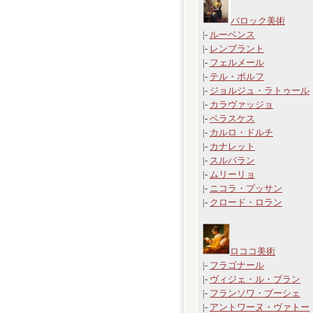
バロック美術
|-
ルーベンス
|-
レンブラント
|-
フェルメール
|-
テル・ボルフ
|-
ジョルジュ・ラトゥール
|-
カラヴァッジョ
|-
ベラスケス
|-
カルロ・ドルチ
|-
カナレット
|-
スルバラン
|-
ムリーリョ
|-
ニコラ・プッサン
|-
クロード・ロラン
ロココ美術
|-
フラゴナール
|-
ヴィジェ・ル・ブラン
|-
フランソワ・ブーシェ
|-
アントワーヌ・ヴァトー