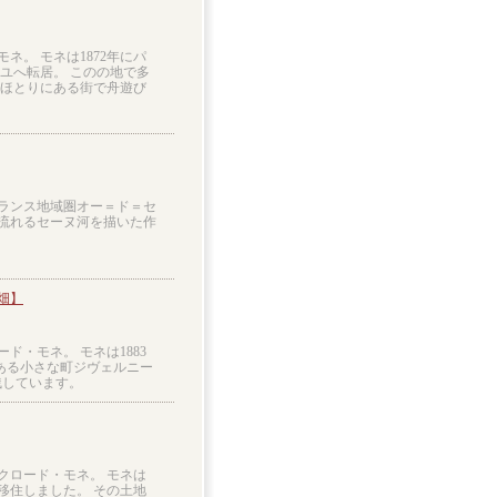
ネ。 モネは1872年にパ
イユへ転居。 このの地で多
のほとりにある街で舟遊び
ランス地域圏オー＝ド＝セ
流れるセーヌ河を描いた作
畑】
ド・モネ。 モネは1883
ある小さな町ジヴェルニー
残しています。
家クロード・モネ。 モネは
移住しました。 その土地