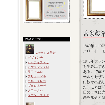
1840年～19
クロード・モネ
ルネサンス美術
|-
ダヴィンチ
1840年フ
|-
ボッティチェリ
を生み出す
|-
ミケランジェロ
ある。17歳
|-
ラファエロ
|-
ブリューゲル
ールやセザン
|-
エル・グレコ
に彼が出品
|-
ヴェロネーゼ
た。モネは
|-
クラーナハ
日のうちに
|-
ファン・エイク
果を永延と