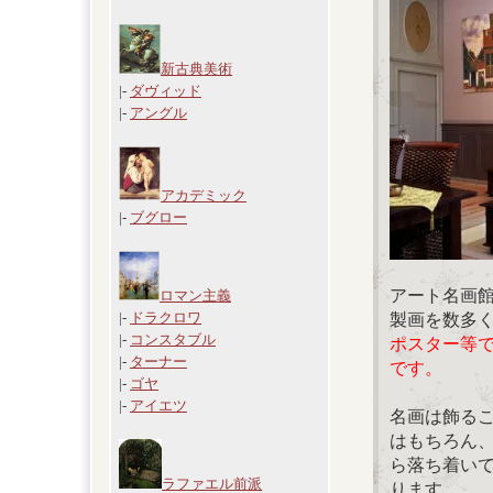
新古典美術
|-
ダヴィッド
|-
アングル
アカデミック
|-
ブグロー
アート名画
ロマン主義
|-
ドラクロワ
製画を数多
|-
コンスタブル
ポスター等
|-
ターナー
です。
|-
ゴヤ
|-
アイエツ
名画は飾る
はもちろん
ら落ち着い
ラファエル前派
ります。