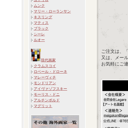
|-
ムンク
|-
マリー・ローランサン
|-
キスリング
|-
マティス
|-
ブラック
|-
シーレ
|-
ルオー
ご注文は、
又は、メール：「
現代画家
お気軽にご
|-
クラムスコイ
|-
ロベール・ドローネ
|-
マレーヴィチ
|-
モンドリアン
|-
アイヴァゾフスキー
|-
モーリス・ドニ
|-
アルチンボルド
|-
マグリット