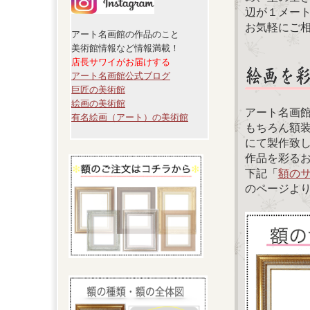
辺が１メー
お気軽にご
アート名画館の作品のこと
美術館情報など情報満載！
店長サワイがお届けする
アート名画館公式ブログ
巨匠の美術館
絵画の美術館
アート名画
有名絵画（アート）の美術館
もちろん額
にて製作致
作品を彩る
下記「
額の
のページよ