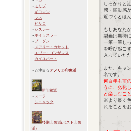
|-
ドガ
しっかりと
|-
モリゾ
感・躍動感
|-
ギヨマン
近づくとほ
|-
マネ
|-
ピサロ
もしあなた
|-
シスレー
|-
ホイッスラー
製画は期待
|-
ブーダン
一筆一筆し
|-
メアリー・カサット
を呼び起こ
|-
エヴァ・ゴンザレス
入っていた
|-
カイユボット
また、キャ
|- ☆注目☆
アメリカ印象派
名です。
何百年も前
うに、劣化
新印象派
と楽しむこ
|-
スーラ
※より長く
|-
シニャック
れることを
後期印象派(ポスト印象
派)