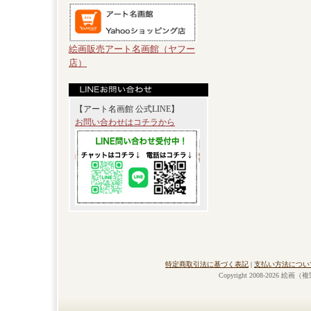
絵画販売アート名画館（ヤフー
店）
【アート名画館 公式LINE】
お問い合わせはコチラから
特定商取引法に基づく表記
|
支払い方法につい
Copyright 2008-2026 絵画