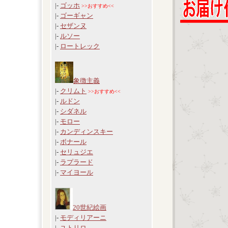
|-
ゴッホ
>>おすすめ<<
|-
ゴーギャン
|-
セザンヌ
|-
ルソー
|-
ロートレック
象徴主義
|-
クリムト
>>おすすめ<<
|-
ルドン
|-
シダネル
|-
モロー
|-
カンディンスキー
|-
ボナール
|-
セリュジエ
|-
ラプラード
|-
マイヨール
20世紀絵画
|-
モディリアーニ
|-
ユトリロ