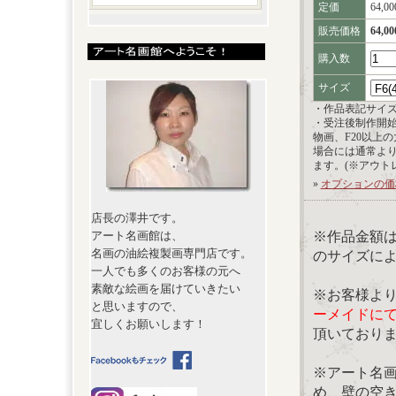
定価
64,0
販売価格
64,0
購入数
サイズ
・作品表記サイ
・受注後制作開
物画、F20以上
場合には通常よ
ます。(※アウト
»
オプションの価
店長の澤井です。
※作品金額
アート名画館は、
名画の油絵複製画専門店です。
のサイズに
一人でも多くのお客様の元へ
素敵な絵画を届けていきたい
※お客様よ
と思いますので、
ーメイドに
宜しくお願いします！
頂いており
※アート名
め、壁の空