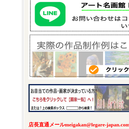
店長直通メールmeigakan@legare-japa