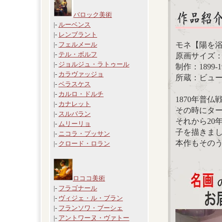
バロック美術
|-
ルーベンス
|-
レンブラント
モネ【陽を
|-
フェルメール
|-
テル・ボルフ
原画サイズ：65
|-
ジョルジュ・ラトゥール
制作：1899-1
|-
カラヴァッジョ
所蔵：ビュー
|-
ベラスケス
|-
カルロ・ドルチ
1870年普
|-
カナレット
その時にタ
|-
スルバラン
それから20
|-
ムリーリョ
子を描きま
|-
ニコラ・プッサン
本作もその
|-
クロード・ロラン
ロココ美術
|-
フラゴナール
|-
ヴィジェ・ル・ブラン
|-
フランソワ・ブーシェ
|-
アントワーヌ・ヴァトー