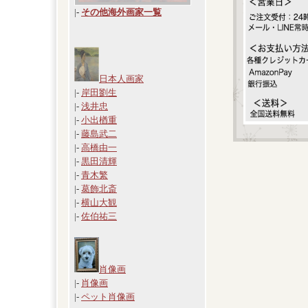
|
-
その他海外画家一覧
日本人画家
|-
岸田劉生
|-
浅井忠
|-
小出楢重
|-
藤島武二
|-
高橋由一
|-
黒田清輝
|-
青木繁
|-
葛飾北斎
|-
横山大観
|-
佐伯祐三
肖像画
|-
肖像画
|-
ペット肖像画