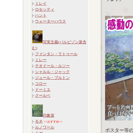
|-
ミレイ
|-
ロセッティ
|-
ハント
|-
ウォーターハウス
写実主義(バルビゾン派含
む)
|-
ファンタン・ラトゥール
|-
ミレー
|-
テオドール・ルソー
|-
シャルル・ジャック
|-
ジュール・ブルトン
|-
コロー
|-
ドーミエ
|-
クールベ
印象派
|-
モネ
>>おすすめ<<
|-
ルノワール
ポスター等