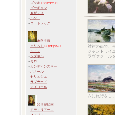
|-
ゴッホ
>>おすすめ<<
|-
ゴーギャン
|-
セザンヌ
|-
ルソー
|-
ロートレック
象徴主義
|-
クリムト
対岸の街で、モ
>>おすすめ<<
ジャントゥイ
|-
ルドン
ラヴァクール
|-
シダネル
|-
モロー
|-
カンディンスキー
|-
ボナール
|-
セリュジエ
|-
ラプラード
|-
マイヨール
ムに旅行をし
20世紀絵画
|-
モディリアーニ
|-
ユトリロ