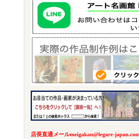
店長直通メールmeigakan@legare-japa