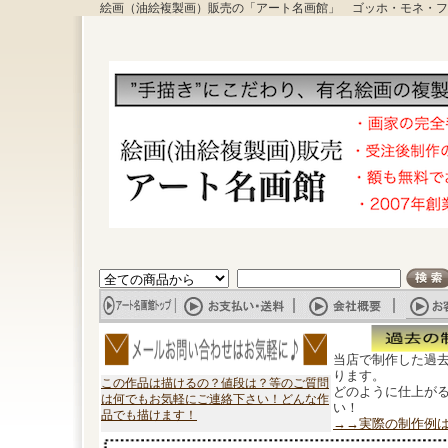
絵画（油絵複製画）販売の「アート名画館」 ゴッホ・モネ・フ
当店で制作した過
ります。
この作品は描けるの？値段は？等のご質問
どのように仕上が
は何でもお気軽にご連絡下さい！どんな作
い！
品でも描けます！
→→実際の制作例