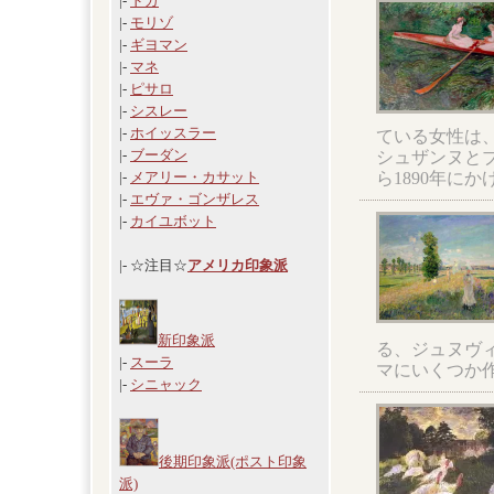
|-
ドガ
|-
モリゾ
|-
ギヨマン
|-
マネ
|-
ピサロ
|-
シスレー
|-
ホイッスラー
ている女性は
|-
ブーダン
シュザンヌとブ
ら1890年に
|-
メアリー・カサット
|-
エヴァ・ゴンザレス
|-
カイユボット
|- ☆注目☆
アメリカ印象派
新印象派
る、ジュヌヴ
|-
スーラ
マにいくつか
|-
シニャック
後期印象派(ポスト印象
派)