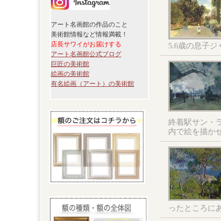
アート名画館の作品のこと
美術館情報など情報満載！
店長サワイがお届けする
5.6歳の息子
アート名画館公式ブログ
巨匠の美術館
絵画の美術館
有名絵画（アート）の美術館
終着駅サン・
内で絵を描か
ったところに