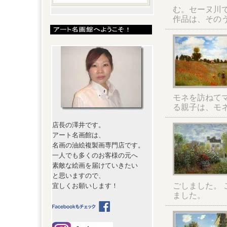
む。セーヌ川
作品は、その
モネを訪ねて
る親子は、モ
店長の澤井です。
アート名画館は、
名画の油絵複製画専門店です。
一人でも多くのお客様の元へ
素敵な絵画を届けていきたい
と思いますので、
ごしました。
宜しくお願いします！
ました。