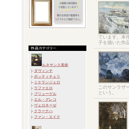
ています。本
子を描いた作
ルネサンス美術
|-
ダヴィンチ
|-
ボッティチェリ
|-
ミケランジェロ
このサンラザ
|-
ラファエロ
という。
|-
ブリューゲル
|-
エル・グレコ
|-
ヴェロネーゼ
|-
クラーナハ
|-
ファン・エイク