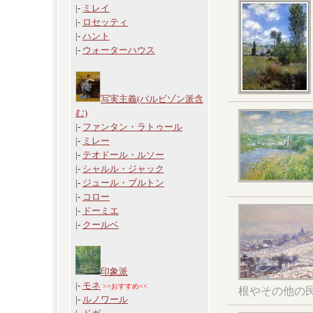
|-
ミレイ
|-
ロセッティ
|-
ハント
|-
ウォーターハウス
写実主義(バルビゾン派含
む)
|-
ファンタン・ラトゥール
|-
ミレー
|-
テオドール・ルソー
|-
シャルル・ジャック
|-
ジュール・ブルトン
|-
コロー
|-
ドーミエ
|-
クールベ
印象派
|-
モネ
>>おすすめ<<
根やその他の
|-
ルノワール