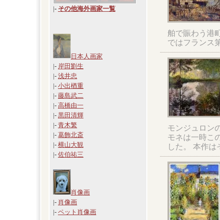
|
-
その他海外画家一覧
舶で賑わう港
ではフランス
日本人画家
|-
岸田劉生
|-
浅井忠
|-
小出楢重
|-
藤島武二
|-
高橋由一
|-
黒田清輝
|-
青木繁
モンジュロンの
|-
葛飾北斎
モネは一時こ
|-
横山大観
した。 本作
|-
佐伯祐三
肖像画
|-
肖像画
|-
ペット肖像画