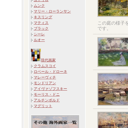
|-
ムンク
|-
マリー・ローランサン
|-
キスリング
この庭の様子
|-
マティス
です。
|-
ブラック
|-
シーレ
|-
ルオー
現代画家
|-
クラムスコイ
|-
ロベール・ドローネ
|-
マレーヴィチ
|-
モンドリアン
|-
アイヴァゾフスキー
|-
モーリス・ドニ
|-
アルチンボルド
|-
マグリット