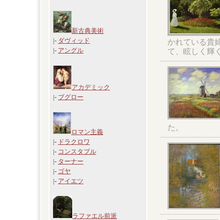
新古典美術
|-
ダヴィッド
かれている貴
|-
アングル
て、眩しく輝
アカデミック
|-
ブグロー
た。
ロマン主義
|-
ドラクロワ
|-
コンスタブル
|-
ターナー
|-
ゴヤ
|-
アイエツ
ラファエル前派