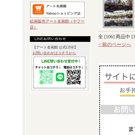
絵画販売アート名画館（ヤフー
店）
全 [
106
] 商品中 [
< 前のページへ
【アート名画館 公式LINE】
お問い合わせはコチラから