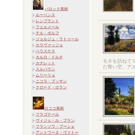
バロック美術
|-
ルーベンス
|-
レンブラント
|-
フェルメール
|-
テル・ボルフ
|-
ジョルジュ・ラトゥール
|-
カラヴァッジョ
|-
ベラスケス
|-
カルロ・ドルチ
モネを訪ねて
|-
カナレット
だ青い空、ア
|-
スルバラン
|-
ムリーリョ
|-
ニコラ・プッサン
|-
クロード・ロラン
ロココ美術
|-
フラゴナール
|-
ヴィジェ・ル・ブラン
|-
フランソワ・ブーシェ
|-
アントワーヌ・ヴァトー