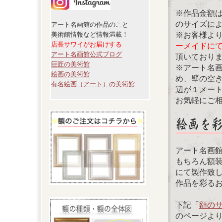
※作品金額
のサイズに
アート名画館の作品のこと
※お客様よ
美術館情報など情報満載！
店長サワイがお届けする
ーメイドに
アート名画館公式ブログ
頂いており
巨匠の美術館
※アート名
絵画の美術館
め、壁の空
有名絵画（アート）の美術館
辺が１メー
お気軽にご
アート名画
もちろん額
にて製作致
作品を彩る
下記「
額の
のページよ