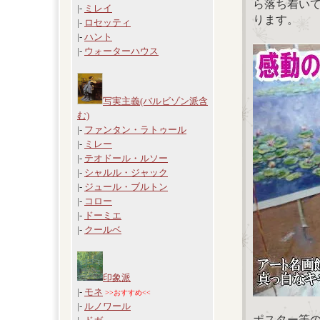
ら落ち着い
|-
ミレイ
ります。
|-
ロセッティ
|-
ハント
|-
ウォーターハウス
写実主義(バルビゾン派含
む)
|-
ファンタン・ラトゥール
|-
ミレー
|-
テオドール・ルソー
|-
シャルル・ジャック
|-
ジュール・ブルトン
|-
コロー
|-
ドーミエ
|-
クールベ
印象派
|-
モネ
>>おすすめ<<
|-
ルノワール
ポスター等