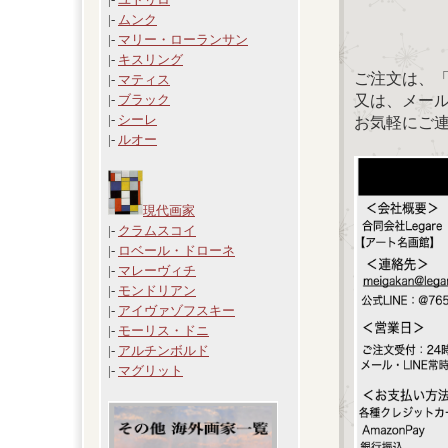
|-
ムンク
|-
マリー・ローランサン
|-
キスリング
ご注文は、
|-
マティス
又は、メール：「
|-
ブラック
|-
シーレ
お気軽にご
|-
ルオー
現代画家
|-
クラムスコイ
|-
ロベール・ドローネ
|-
マレーヴィチ
|-
モンドリアン
|-
アイヴァゾフスキー
|-
モーリス・ドニ
|-
アルチンボルド
|-
マグリット