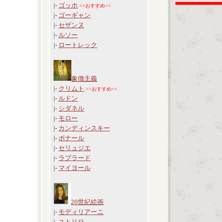
|-
ゴッホ
>>おすすめ<<
|-
ゴーギャン
|-
セザンヌ
|-
ルソー
|-
ロートレック
象徴主義
|-
クリムト
>>おすすめ<<
|-
ルドン
|-
シダネル
|-
モロー
|-
カンディンスキー
|-
ボナール
|-
セリュジエ
|-
ラプラード
|-
マイヨール
20世紀絵画
|-
モディリアーニ
|-
ユトリロ