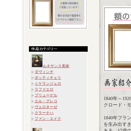
ルネサンス美術
|-
ダヴィンチ
|-
ボッティチェリ
|-
ミケランジェロ
|-
ラファエロ
|-
ブリューゲル
1840年～19
|-
エル・グレコ
クロード・モネ
|-
ヴェロネーゼ
|-
クラーナハ
1840年フ
|-
ファン・エイク
を生み出す
ある。17歳