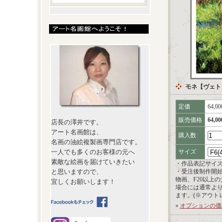
モネ【ヴェト
定価
64,0
販売価格
64,0
店長の澤井です。
アート名画館は、
購入数
名画の油絵複製画専門店です。
一人でも多くのお客様の元へ
サイズ
素敵な絵画を届けていきたい
・作品表記サイ
と思いますので、
・受注後制作開
物画、F20以上
宜しくお願いします！
場合には通常よ
ます。(※アウト
»
オプションの価