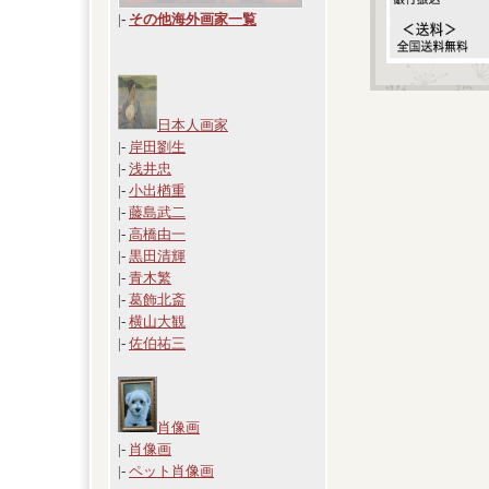
|
-
その他海外画家一覧
日本人画家
|-
岸田劉生
|-
浅井忠
|-
小出楢重
|-
藤島武二
|-
高橋由一
|-
黒田清輝
|-
青木繁
|-
葛飾北斎
|-
横山大観
|-
佐伯祐三
肖像画
|-
肖像画
|-
ペット肖像画