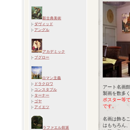
新古典美術
|-
ダヴィッド
|-
アングル
アカデミック
|-
ブグロー
ロマン主義
|-
ドラクロワ
アート名画
|-
コンスタブル
製画を数多
|-
ターナー
ポスター等
|-
ゴヤ
です。
|-
アイエツ
名画は飾る
はもちろん
ラファエル前派