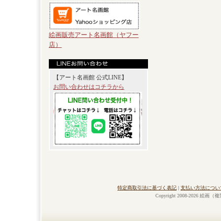
絵画販売アート名画館（ヤフー
店）
【アート名画館 公式LINE】
お問い合わせはコチラから
特定商取引法に基づく表記
|
支払い方法につい
Copyright 2008-2026 絵画