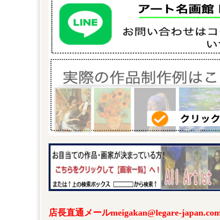
店長直通メールmeigakan@legare-japa