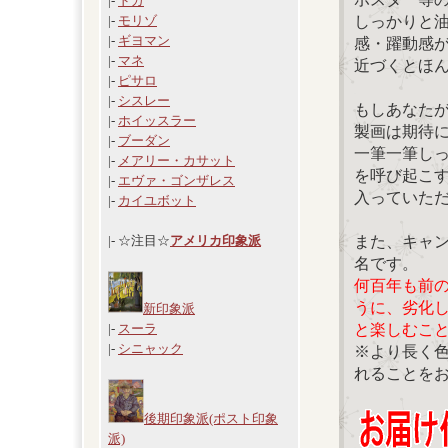
|-
ドガ
しっかりと
|-
モリゾ
|-
ギヨマン
感・躍動感
|-
マネ
近づくとほ
|-
ピサロ
|-
シスレー
もしあなた
|-
ホイッスラー
製画は期待
|-
ブーダン
一筆一筆し
|-
メアリー・カサット
を呼び起こ
|-
エヴァ・ゴンザレス
入っていた
|-
カイユボット
また、キャ
|- ☆注目☆
アメリカ印象派
名です。
何百年も前
うに、劣化
新印象派
と楽しむこ
|-
スーラ
|-
シニャック
※より長く
れることを
後期印象派(ポスト印象
派)