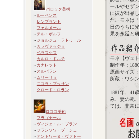
ールやセザン
バロック美術
に彼が出品
|-
ルーベンス
た。モネは
|-
レンブラント
日のうちに
|-
フェルメール
果を永延と
|-
テル・ボルフ
|-
ジョルジュ・ラトゥール
|-
カラヴァッジョ
|-
ベラスケス
モネ【ヴェ
|-
カルロ・ドルチ
制作年：188
|-
カナレット
|-
スルバラン
原画サイズ：15
|-
ムリーリョ
所蔵：ワシ
|-
ニコラ・プッサン
|-
クロード・ロラン
1881年、
み、妻の死
ては、非常
ロココ美術
|-
フラゴナール
|-
ヴィジェ・ル・ブラン
|-
フランソワ・ブーシェ
|-
アントワーヌ・ヴァトー