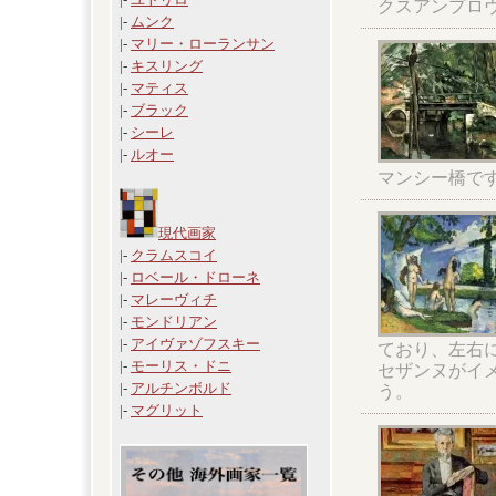
クスアンプロ
|-
ムンク
|-
マリー・ローランサン
|-
キスリング
|-
マティス
|-
ブラック
|-
シーレ
|-
ルオー
マンシー橋で
現代画家
|-
クラムスコイ
|-
ロベール・ドローネ
|-
マレーヴィチ
|-
モンドリアン
|-
アイヴァゾフスキー
ており、左右
|-
モーリス・ドニ
セザンヌがイ
|-
アルチンボルド
う。
|-
マグリット