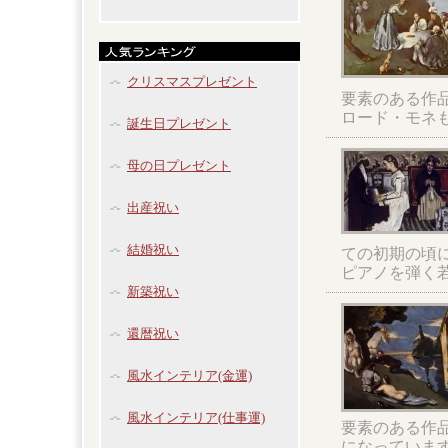
クリスマスプレゼント
要素のある作
ロード・モネ
誕生日プレゼント
母の日プレゼント
出産祝い
結婚祝い
ての初期の頃
ピアノを弾く
新築祝い
還暦祝い
風水インテリア(金運)
風水インテリア(仕事運)
要素のある作
になっていま