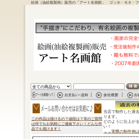
絵画（油絵複製画）販売の「アート名画館」 ゴッホ・モネ・フ
当店で制作した過
ります。
この作品は描けるの？値段は？等のご質問
どのように仕上が
は何でもお気軽にご連絡下さい！どんな作
い！
品でも描けます！
→→実際の制作例