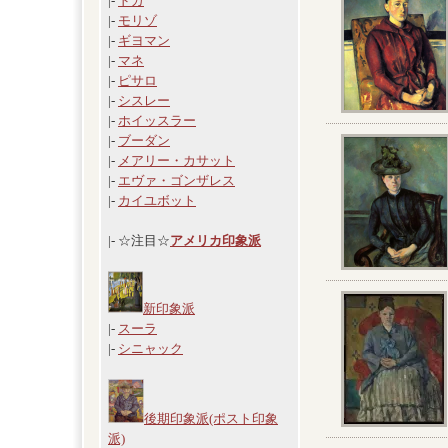
|-
ドガ
|-
モリゾ
|-
ギヨマン
|-
マネ
|-
ピサロ
|-
シスレー
|-
ホイッスラー
|-
ブーダン
|-
メアリー・カサット
|-
エヴァ・ゴンザレス
|-
カイユボット
|- ☆注目☆
アメリカ印象派
新印象派
|-
スーラ
|-
シニャック
後期印象派(ポスト印象
派)