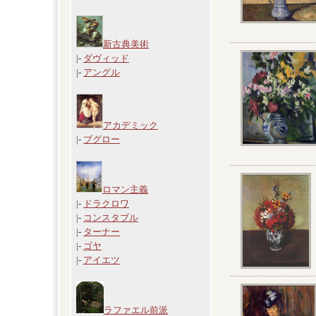
新古典美術
|-
ダヴィッド
|-
アングル
アカデミック
|-
ブグロー
ロマン主義
|-
ドラクロワ
|-
コンスタブル
|-
ターナー
|-
ゴヤ
|-
アイエツ
ラファエル前派