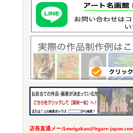
店長直通メールmeigakan@legare-japa