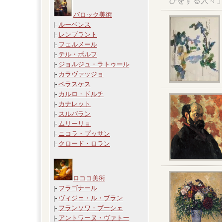
びをする人々
バロック美術
|-
ルーベンス
|-
レンブラント
|-
フェルメール
|-
テル・ボルフ
|-
ジョルジュ・ラトゥール
|-
カラヴァッジョ
|-
ベラスケス
|-
カルロ・ドルチ
|-
カナレット
|-
スルバラン
|-
ムリーリョ
|-
ニコラ・プッサン
|-
クロード・ロラン
ロココ美術
|-
フラゴナール
|-
ヴィジェ・ル・ブラン
|-
フランソワ・ブーシェ
|-
アントワーヌ・ヴァトー