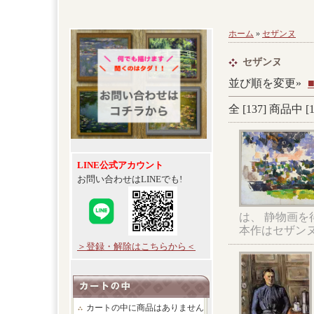
ホーム
»
セザンヌ
セザンヌ
並び順を変更»
全 [
137
] 商品中 [
LINE公式アカウント
お問い合わせはLINEでも!
は、 静物画
本作はセザン
＞登録・解除はこちらから＜
カートの中に商品はありません