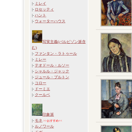
|-
ミレイ
|-
ロセッティ
|-
ハント
|-
ウォーターハウス
写実主義(バルビゾン派含
む)
|-
ファンタン・ラトゥール
|-
ミレー
|-
テオドール・ルソー
|-
シャルル・ジャック
|-
ジュール・ブルトン
|-
コロー
|-
ドーミエ
|-
クールベ
印象派
|-
モネ
>>おすすめ<<
|-
ルノワール