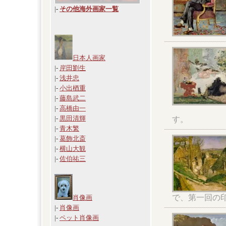
|
-
その他海外画家一覧
日本人画家
|-
岸田劉生
|-
浅井忠
|-
小出楢重
|-
藤島武二
|-
高橋由一
|-
黒田清輝
す。
|-
青木繁
|-
葛飾北斎
|-
横山大観
|-
佐伯祐三
で、第一回の
肖像画
|-
肖像画
|-
ペット肖像画