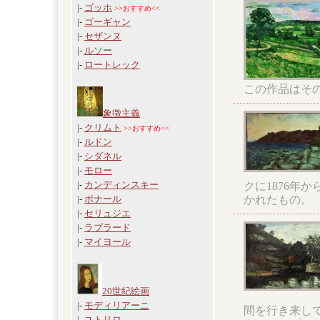
|-
ゴッホ
>>おすすめ<<
|-
ゴーギャン
|-
セザンヌ
|-
ルソー
|-
ロートレック
この作品はそ
象徴主義
|-
クリムト
>>おすすめ<<
|-
ルドン
|-
シダネル
|-
モロー
|-
カンディンスキー
クに1876年
かれたもの。
|-
ボナール
|-
セリュジエ
|-
ラプラード
|-
マイヨール
20世紀絵画
|-
モディリアーニ
間を行き来し
|-
ユトリロ