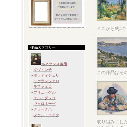
イユから約4
ルネサンス美術
|-
ダヴィンチ
この作品はそ
|-
ボッティチェリ
|-
ミケランジェロ
|-
ラファエロ
|-
ブリューゲル
|-
エル・グレコ
|-
ヴェロネーゼ
|-
クラーナハ
|-
ファン・エイク
取り組みまし