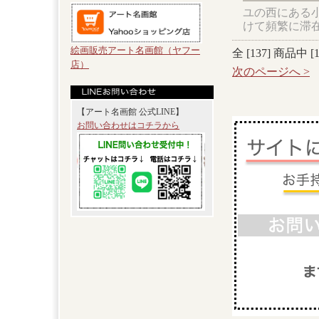
ユの西にある小
けて頻繁に滞
絵画販売アート名画館（ヤフー
全 [
137
] 商品中 [
店）
次のページへ >
【アート名画館 公式LINE】
お問い合わせはコチラから