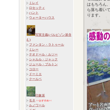
|-
ミレイ
はもちろん
|-
ロセッティ
ら落ち着い
|-
ハント
ります。
|-
ウォーターハウス
写実主義(バルビゾン派含
む)
|-
ファンタン・ラトゥール
|-
ミレー
|-
テオドール・ルソー
|-
シャルル・ジャック
|-
ジュール・ブルトン
|-
コロー
|-
ドーミエ
|-
クールベ
印象派
|-
モネ
>>おすすめ<<
|-
ルノワール