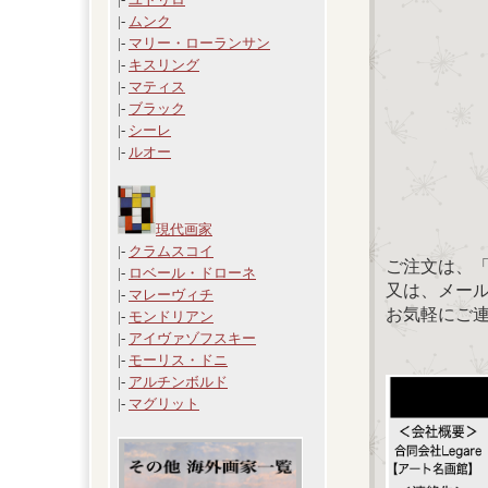
|-
ムンク
|-
マリー・ローランサン
|-
キスリング
|-
マティス
|-
ブラック
|-
シーレ
|-
ルオー
現代画家
|-
クラムスコイ
ご注文は、
|-
ロベール・ドローネ
又は、メール：「
|-
マレーヴィチ
お気軽にご
|-
モンドリアン
|-
アイヴァゾフスキー
|-
モーリス・ドニ
|-
アルチンボルド
|-
マグリット