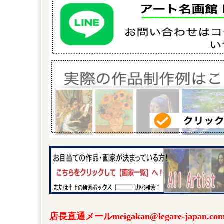
店長直通メールmeigakan@legare-japa