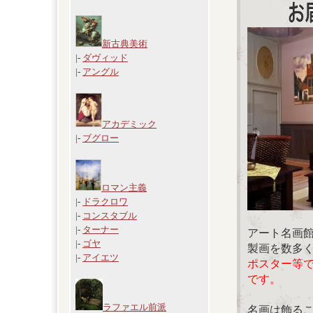
新古典美術
|-
ダヴィッド
|-
アングル
アカデミック
|-
ブグロー
ロマン主義
|-
ドラクロワ
|-
コンスタブル
|-
ターナー
アート名画
|-
ゴヤ
製画を数多
|-
アイエツ
ポスター等
です。
ラファエル前派
名画は飾る