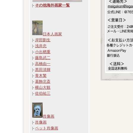
|
-
その他海外画家一覧
日本人画家
|-
岸田劉生
|-
浅井忠
|-
小出楢重
|-
藤島武二
|-
高橋由一
|-
黒田清輝
|-
青木繁
|-
葛飾北斎
|-
横山大観
|-
佐伯祐三
肖像画
|-
肖像画
|-
ペット肖像画