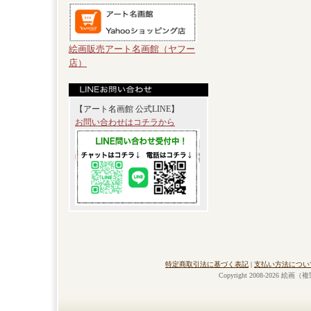
絵画販売アート名画館（ヤフー
店）
【アート名画館 公式LINE】
お問い合わせはコチラから
特定商取引法に基づく表記
|
支払い方法につい
Copyright 2008-2026 絵画