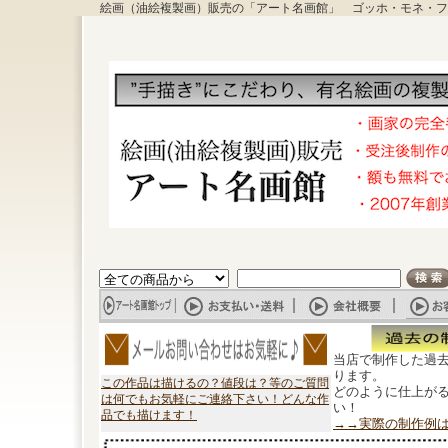
絵画（油絵複製画）販売の「アート名画館」 ゴッホ・モネ・フ
当店で制作した過
ります。
この作品は描けるの？値段は？等のご質問
どのように仕上が
は何でもお気軽にご連絡下さい！どんな作
い！
品でも描けます！
→→実際の制作例