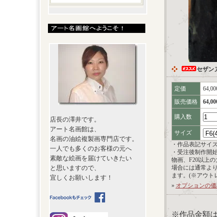
セザン
定価
64,0
販売価格
64,0
購入数
店長の澤井です。
アート名画館は、
サイズ
名画の油絵複製画専門店です。
・作品表記サイ
一人でも多くのお客様の元へ
・受注後制作開
素敵な絵画を届けていきたい
物画、F20以上
と思いますので、
場合には通常よ
ます。(※アウト
宜しくお願いします！
»
オプションの価
※作品金額