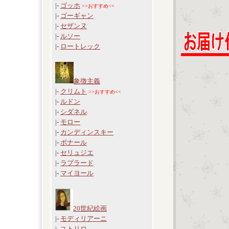
|-
ゴッホ
>>おすすめ<<
|-
ゴーギャン
|-
セザンヌ
|-
ルソー
|-
ロートレック
象徴主義
|-
クリムト
>>おすすめ<<
|-
ルドン
|-
シダネル
|-
モロー
|-
カンディンスキー
|-
ボナール
|-
セリュジエ
|-
ラプラード
|-
マイヨール
20世紀絵画
|-
モディリアーニ
|-
ユトリロ