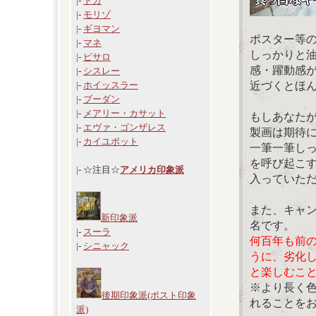
|-
ドガ
|-
モリゾ
|-
ギヨマン
ポスター等
|-
マネ
しっかりと
|-
ピサロ
感・躍動感
|-
シスレー
近づくとほ
|-
ホイッスラー
|-
ブーダン
|-
メアリー・カサット
もしあなた
|-
エヴァ・ゴンザレス
製画は期待
|-
カイユボット
一筆一筆し
を呼び起こ
|- ☆注目☆
アメリカ印象派
入っていた
また、キャ
新印象派
名です。
|-
スーラ
何百年も前
|-
シニャック
うに、劣化
と楽しむこ
※より長く
後期印象派(ポスト印象
れることを
派)