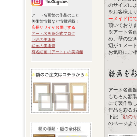
のサイズに
※お客様よ
アート名画館の作品のこと
ーメイドに
美術館情報など情報満載！
頂いており
店長サワイがお届けする
※アート名
アート名画館公式ブログ
め、壁の空
巨匠の美術館
辺が１メー
絵画の美術館
お気軽にご
有名絵画（アート）の美術館
アート名画
もちろん額
にて製作致
作品を彩る
下記「
額の
のページよ