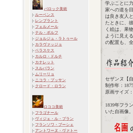
学ぶことに力
バロック美術
家への道を
|-
ルーベンス
は良き友人
|-
レンブラント
たときに、
|-
フェルメール
く絵は、果
|-
テル・ボルフ
ように見え
|-
ジョルジュ・ラトゥール
の配置も、
|-
カラヴァッジョ
|-
ベラスケス
|-
カルロ・ドルチ
|-
カナレット
|-
スルバラン
|-
ムリーリョ
セザンヌ【
|-
ニコラ・プッサン
制作年：187
|-
クロード・ロラン
原画サイズ：66 
1839年フ
ロココ美術
いた自画像
|-
フラゴナール
|-
ヴィジェ・ル・ブラン
|-
フランソワ・ブーシェ
|-
アントワーヌ・ヴァトー