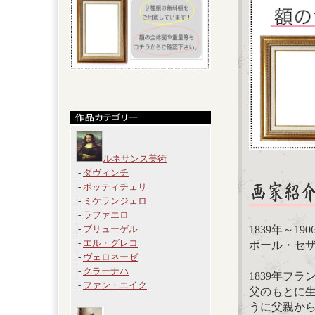
ルネサンス美術
|-
ダヴィンチ
|-
ボッティチェリ
|-
ミケランジェロ
|-
ラファエロ
1839年～19
|-
ブリューゲル
|-
エル・グレコ
ポール・セザンヌ(
|-
ヴェロネーゼ
|-
クラーナハ
1839年フ
|-
ファン・エイク
父のもとに
うに父親か