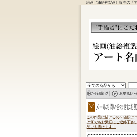
絵画（油絵複製画）販売の「
この作品は描けるの？値段は
は何でもお気軽にご連絡下さ
品でも描けます！