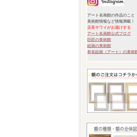
アート名画館の作品のこと
美術館情報など情報満載！
店長サワイがお届けする
アート名画館公式ブログ
巨匠の美術館
絵画の美術館
有名絵画（アート）の美術