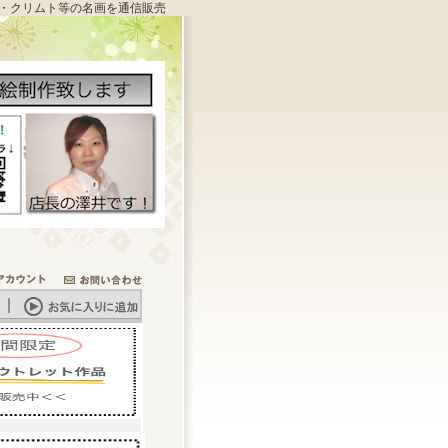
・クリムト等の名画を通信販売