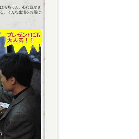
はもちろん、心に豊かさ
る。そんな生活をお届け