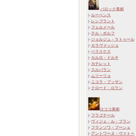
バロック美術
|-
ルーベンス
|-
レンブラント
|-
フェルメール
|-
テル・ボルフ
|-
ジョルジュ・ラトゥール
|-
カラヴァッジョ
|-
ベラスケス
|-
カルロ・ドルチ
|-
カナレット
|-
スルバラン
|-
ムリーリョ
|-
ニコラ・プッサン
|-
クロード・ロラン
ロココ美術
|-
フラゴナール
|-
ヴィジェ・ル・ブラン
|-
フランソワ・ブーシェ
|-
アントワーヌ・ヴァトー