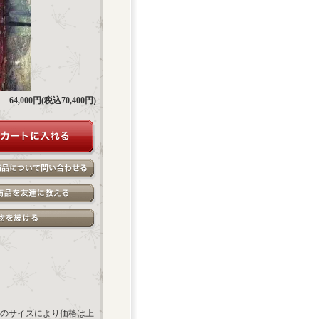
64,000円(税込70,400円)
のサイズにより価格は上