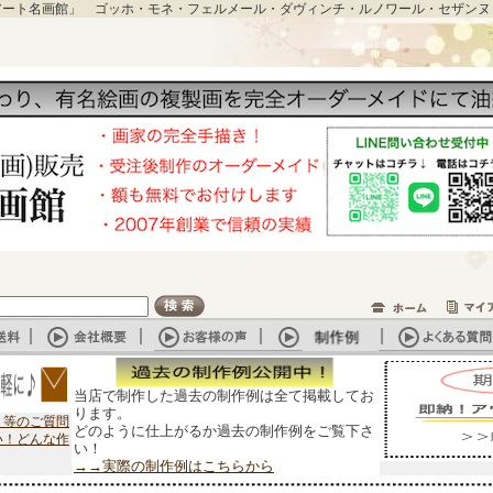
アート名画館」 ゴッホ・モネ・フェルメール・ダヴィンチ・ルノワール・セザンヌ
当店で制作した過去の制作例は全て掲載してお
ります。
？等のご質問
どのように仕上がるか過去の制作例をご覧下さ
い！どんな作
い！
→→実際の制作例はこちらから