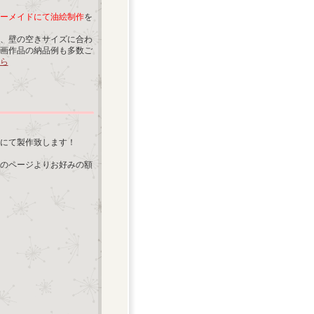
ーメイドにて油絵制作
を
、壁の空きサイズに合わ
画作品の納品例も多数ご
ら
にて製作致します！
のページよりお好みの額