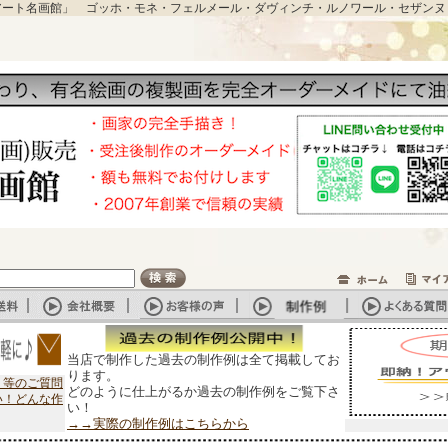
アート名画館」 ゴッホ・モネ・フェルメール・ダヴィンチ・ルノワール・セザンヌ
当店で制作した過去の制作例は全て掲載してお
ります。
？等のご質問
どのように仕上がるか過去の制作例をご覧下さ
い！どんな作
い！
→→実際の制作例はこちらから