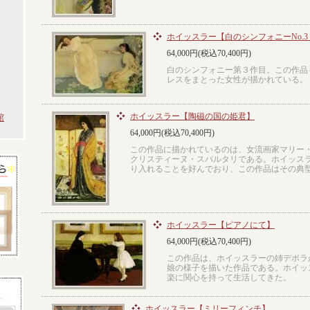
ホイッスラー【白のシンフォニーNo.3
64,000円(税込70,400円)
白のシンフォニー第３作目。この作品
レスをまとった女性が描かれている。
ホイッスラー【陶磁の国の姫君】
館
64,000円(税込70,400円)
この作品に描かれているのは、女流画家マリー
クリスティーヌ・スパルタリである。ホイッス
り入れることを好んでおり、この作品はその典
ホイッスラー【ピアノにて】
64,000円(税込70,400円)
この作品は、ホイッスラーの姉デボラ
娘の様子を描いた作品である。ホイッ
楽に関心を持って生活してきた。
ホイッスラー【ミリーフィンチ】