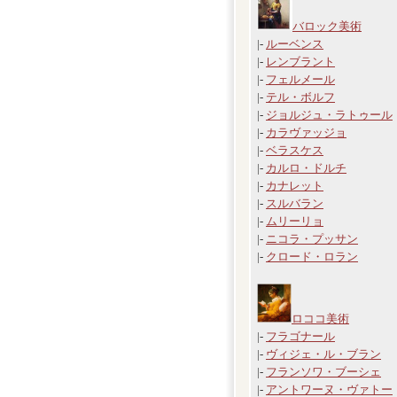
バロック美術
|-
ルーベンス
|-
レンブラント
|-
フェルメール
|-
テル・ボルフ
|-
ジョルジュ・ラトゥール
|-
カラヴァッジョ
|-
ベラスケス
|-
カルロ・ドルチ
|-
カナレット
|-
スルバラン
|-
ムリーリョ
|-
ニコラ・プッサン
|-
クロード・ロラン
ロココ美術
|-
フラゴナール
|-
ヴィジェ・ル・ブラン
|-
フランソワ・ブーシェ
|-
アントワーヌ・ヴァトー