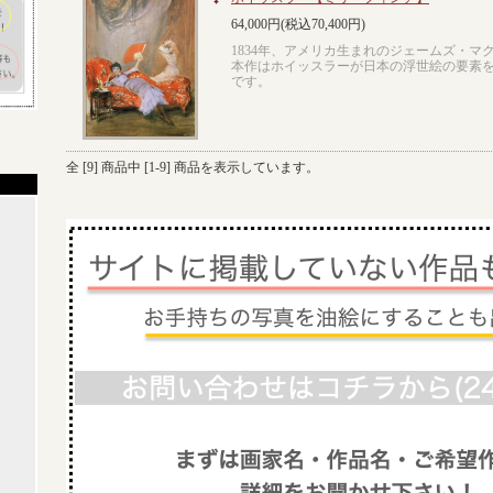
64,000円(税込70,400円)
1834年、アメリカ生まれのジェームズ・マ
本作はホイッスラーが日本の浮世絵の要素
です。
全 [
9
] 商品中 [
1
-
9
] 商品を表示しています。