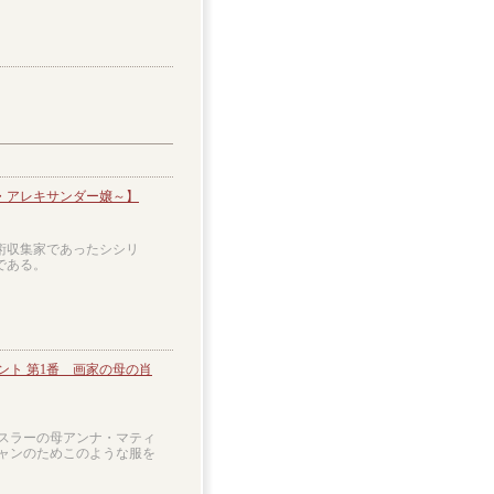
・アレキサンダー嬢～】
術収集家であったシシリ
である。
ト 第1番 画家の母の肖
スラーの母アンナ・マティ
ャンのためこのような服を