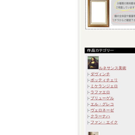
ルネサンス美術
|-
ダヴィンチ
|-
ボッティチェリ
|-
ミケランジェロ
|-
ラファエロ
|-
ブリューゲル
|-
エル・グレコ
|-
ヴェロネーゼ
|-
クラーナハ
|-
ファン・エイク