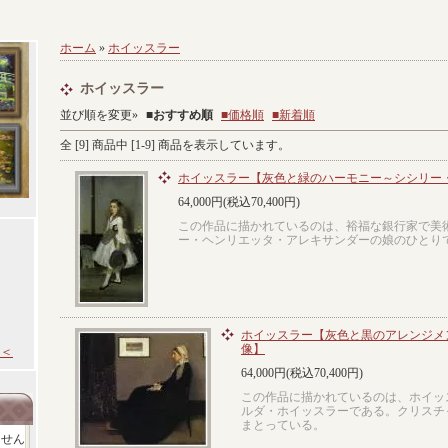
ホーム
»
ホイッスラー
ホイッスラー
並び順を変更»
■
おすすめ順
■価格順
■新着順
全 [
9
] 商品中 [
1
-
9
] 商品を表示しています。
ホイッスラー【灰色と緑のハーモニー～シシリー
64,000円(税込70,400円)
この作品に描かれているのは、裕福な銀行家で美
ー・ヘンリエッタ・アレキサンダーの娘のひとり
ホイッスラー【灰色と黒のアレンジメン
像】
＜
64,000円(税込70,400円)
この作品に描かれているのは、ホイッ
ルダ・ホイッスラーである。クリスチ
まとっている。
ません