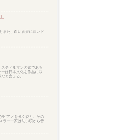
 】
もまた、白い背景に白いド
・スティルマンの姉である
ラーは日本文化を作品に取
型だと言える。
がピアノを弾く姿と、その
スラー一家は幼い頃から音