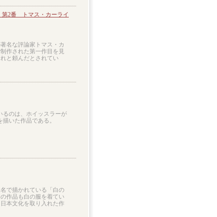
 第2番 トマス・カーライ
の著名な評論家トマス・カ
で制作された第一作目を見
くれと頼んだとされてい
いるのは、ホイッスラーが
を描いた作品である。
題名で描かれている「白の
この作品も白の服を着てい
な日本文化を取り入れた作