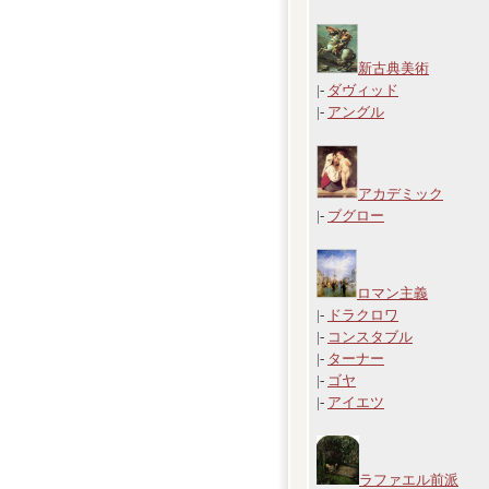
新古典美術
|-
ダヴィッド
|-
アングル
アカデミック
|-
ブグロー
ロマン主義
|-
ドラクロワ
|-
コンスタブル
|-
ターナー
|-
ゴヤ
|-
アイエツ
ラファエル前派