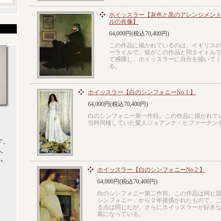
ホイッスラー【灰色と黒のアレンジメント
ルの肖像】
64,000円(税込70,400円)
この作品に描かれているのは、イギリス
ーライルで、彼がこの作品と同タイトル
て感嘆し、ホイッスラーに自分を描いて
る。
ホイッスラー【白のシンフォニーNo.1 】
64,000円(税込70,400円)
白のシンフォニー第一作目。この作品に描かれて
当時同棲していた愛人ジョアンナ・ヒファーナン
す。
へ
い
ホイッスラー【白のシンフォニーNo.2 】
64,000円(税込70,400円)
白のシンフォニー第二作目。この作品は同じ
シンフォニー」から２年後描かれたもので、
る点は同じだが、さらにホイッスラーが好き
風になっている。