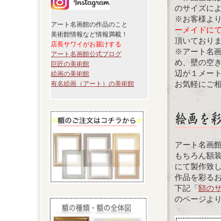
のサイズに
※お客様よ
アート名画館の作品のこと
ーメイドに
美術館情報など情報満載！
頂いており
店長サワイがお届けする
※アート名
アート名画館公式ブログ
め、壁の空
巨匠の美術館
辺が１メー
絵画の美術館
お気軽にご
有名絵画（アート）の美術館
アート名画
もちろん額
にて製作致
作品を彩る
下記「
額の
のページよ