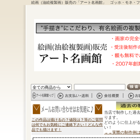
絵画（油絵複製画）販売の「アート名画館」 ゴッホ・モネ・フ
当店で制作した過
ります。
この作品は描けるの？値段は？等のご質問
どのように仕上が
は何でもお気軽にご連絡下さい！どんな作
い！
品でも描けます！
→→実際の制作例