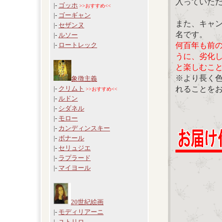
入っていた
|-
ゴッホ
>>おすすめ<<
|-
ゴーギャン
また、キャ
|-
セザンヌ
名です。
|-
ルソー
何百年も前
|-
ロートレック
うに、劣化
と楽しむこ
※より長く
象徴主義
れることを
|-
クリムト
>>おすすめ<<
|-
ルドン
|-
シダネル
|-
モロー
|-
カンディンスキー
|-
ボナール
|-
セリュジエ
|-
ラプラード
|-
マイヨール
20世紀絵画
|-
モディリアーニ
|-
ユトリロ