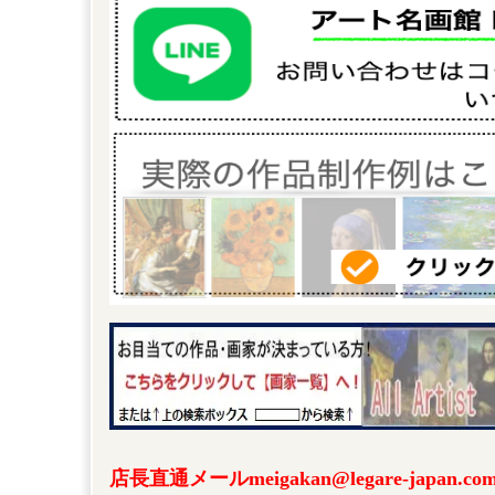
店長直通メールmeigakan@legare-japa