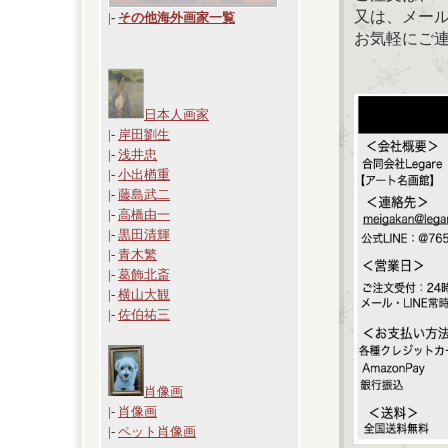
又は、メール：「
|
-
その他海外画家一覧
お気軽にご
日本人画家
|-
岸田劉生
|-
浅井忠
|-
小出楢重
|-
藤島武二
|-
高橋由一
|-
黒田清輝
|-
青木繁
|-
葛飾北斎
|-
横山大観
|-
佐伯祐三
肖像画
|-
肖像画
|-
ペット肖像画