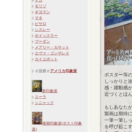
|-
ドガ
|-
モリゾ
|-
ギヨマン
|-
マネ
|-
ピサロ
|-
シスレー
|-
ホイッスラー
|-
ブーダン
|-
メアリー・カサット
|-
エヴァ・ゴンザレス
|-
カイユボット
|- ☆注目☆
アメリカ印象派
ポスター等
しっかりと
感・躍動感
新印象派
近づくとほ
|-
スーラ
|-
シニャック
もしあなた
製画は期待
一筆一筆し
後期印象派(ポスト印象
を呼び起こ
派)