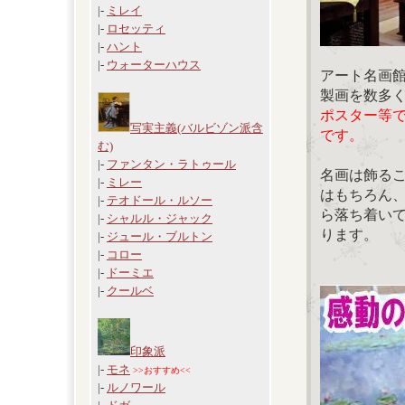
|-
ミレイ
|-
ロセッティ
|-
ハント
|-
ウォーターハウス
アート名画
製画を数多
ポスター等
写実主義(バルビゾン派含
です。
む)
|-
ファンタン・ラトゥール
名画は飾る
|-
ミレー
はもちろん
|-
テオドール・ルソー
ら落ち着い
|-
シャルル・ジャック
ります。
|-
ジュール・ブルトン
|-
コロー
|-
ドーミエ
|-
クールベ
印象派
|-
モネ
>>おすすめ<<
|-
ルノワール