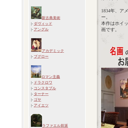
1834年、
ー。
新古典美術
本作はホイ
|-
ダヴィッド
画です。
|-
アングル
アカデミック
|-
ブグロー
ロマン主義
|-
ドラクロワ
|-
コンスタブル
|-
ターナー
|-
ゴヤ
|-
アイエツ
ラファエル前派