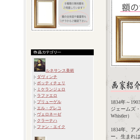
ルネサンス美術
|-
ダヴィンチ
|-
ボッティチェリ
|-
ミケランジェロ
|-
ラファエロ
1834年～
|-
ブリューゲル
|-
エル・グレコ
ジェームズ・マク
|-
ヴェロネーゼ
Whistler）
|-
クラーナハ
|-
ファン・エイク
1834年、
ー。生まれ