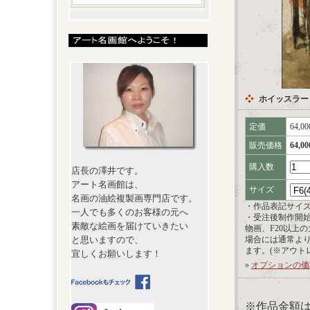
ホイッスラー
定価
64,0
販売価格
64,0
購入数
店長の澤井です。
アート名画館は、
サイズ
名画の油絵複製画専門店です。
・作品表記サイ
一人でも多くのお客様の元へ
・受注後制作開
素敵な絵画を届けていきたい
物画、F20以上
と思いますので、
場合には通常よ
ます。(※アウト
宜しくお願いします！
»
オプションの価
※作品金額