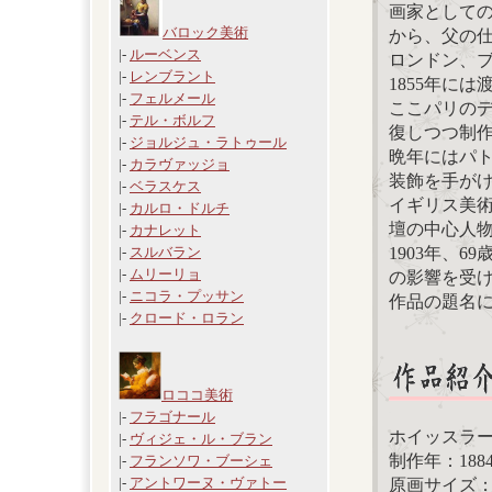
画家として
バロック美術
から、父の
|-
ルーベンス
ロンドン、
|-
レンブラント
1855年に
|-
フェルメール
ここパリの
|-
テル・ボルフ
復しつつ制
|-
ジョルジュ・ラトゥール
晩年にはパ
|-
カラヴァッジョ
装飾を手が
|-
ベラスケス
イギリス美
|-
カルロ・ドルチ
壇の中心人
|-
カナレット
1903年、
|-
スルバラン
|-
ムリーリョ
の影響を受
|-
ニコラ・プッサン
作品の題名
|-
クロード・ロラン
ロココ美術
|-
フラゴナール
ホイッスラ
|-
ヴィジェ・ル・ブラン
制作年：188
|-
フランソワ・ブーシェ
|-
アントワーヌ・ヴァトー
原画サイズ：29.