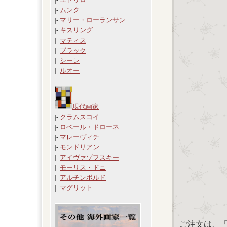
|-
ムンク
|-
マリー・ローランサン
|-
キスリング
|-
マティス
|-
ブラック
|-
シーレ
|-
ルオー
現代画家
|-
クラムスコイ
|-
ロベール・ドローネ
|-
マレーヴィチ
|-
モンドリアン
|-
アイヴァゾフスキー
|-
モーリス・ドニ
|-
アルチンボルド
|-
マグリット
ご注文は、