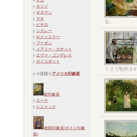
|-
ドガ
|-
モリゾ
|-
ギヨマン
|-
マネ
る。
|-
ピサロ
|-
シスレー
|-
ホイッスラー
|-
ブーダン
|-
メアリー・カサット
|-
エヴァ・ゴンザレス
|-
カイユボット
リスで制作さ
|- ☆注目☆
アメリカ印象派
新印象派
|-
スーラ
|-
シニャック
後期印象派(ポスト印象
派)