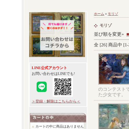
ホーム
»
モリゾ
モリゾ
並び順を変更»
全 [
26
] 商品中 [
1
-
LINE公式アカウント
お問い合わせはLINEでも!
のコンテスト
た少女です。
＞登録・解除はこちらから＜
カートの中に商品はありません