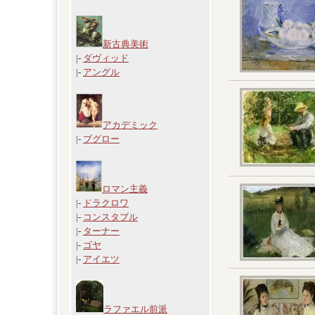
新古典美術
|-
ダヴィッド
|-
アングル
アカデミック
|-
ブグロー
ロマン主義
|-
ドラクロワ
|-
コンスタブル
|-
ターナー
|-
ゴヤ
|-
アイエツ
ラファエル前派