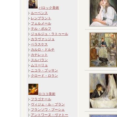
バロック美術
|-
ルーベンス
|-
レンブラント
|-
フェルメール
|-
テル・ボルフ
|-
ジョルジュ・ラトゥール
|-
カラヴァッジョ
|-
ベラスケス
|-
カルロ・ドルチ
|-
カナレット
|-
スルバラン
|-
ムリーリョ
|-
ニコラ・プッサン
|-
クロード・ロラン
ロココ美術
|-
フラゴナール
|-
ヴィジェ・ル・ブラン
|-
フランソワ・ブーシェ
|-
アントワーヌ・ヴァトー