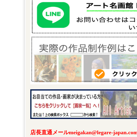
店長直通メールmeigakan@legare-japa