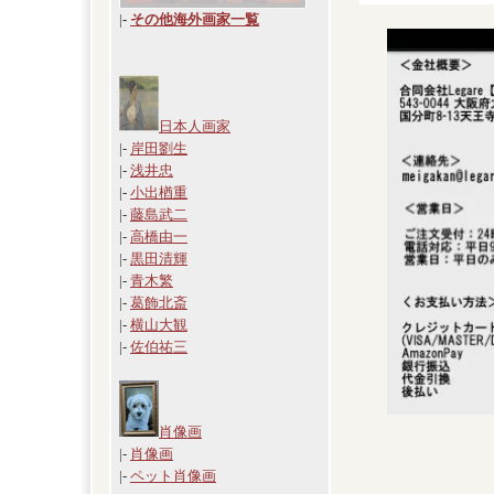
|
-
その他海外画家一覧
日本人画家
|-
岸田劉生
|-
浅井忠
|-
小出楢重
|-
藤島武二
|-
高橋由一
|-
黒田清輝
|-
青木繁
|-
葛飾北斎
|-
横山大観
|-
佐伯祐三
肖像画
|-
肖像画
|-
ペット肖像画