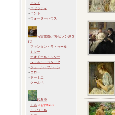
|-
ミレイ
|-
ロセッティ
|-
ハント
|-
ウォーターハウス
写実主義(バルビゾン派含
む)
|-
ファンタン・ラトゥール
|-
ミレー
|-
テオドール・ルソー
|-
シャルル・ジャック
|-
ジュール・ブルトン
|-
コロー
|-
ドーミエ
|-
クールベ
印象派
|-
モネ
>>おすすめ<<
|-
ルノワール