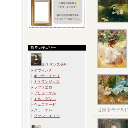
ルネサンス美術
|-
ダヴィンチ
|-
ボッティチェリ
|-
ミケランジェロ
|-
ラファエロ
|-
ブリューゲル
|-
エル・グレコ
|-
ヴェロネーゼ
は娘をモデル
|-
クラーナハ
|-
ファン・エイク