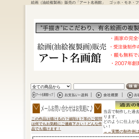
絵画（油絵複製画）販売の「アート名画館」 ゴッホ・モネ・フ
当店で制作した過
ります。
この作品は描けるの？値段は？等のご質問
どのように仕上が
は何でもお気軽にご連絡下さい！どんな作
い！
品でも描けます！
→→実際の制作例