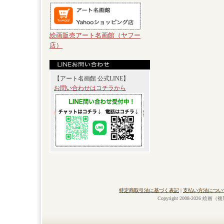
絵画販売アート名画館（ヤフー
店）
【アート名画館 公式LINE】
お問い合わせはコチラから
特定商取引法に基づく表記
|
支払い方法につい
Copyright 2008-2026 絵画