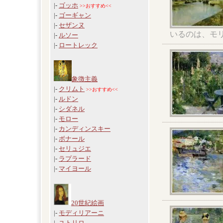
|-
ゴッホ
>>おすすめ<<
|-
ゴーギャン
|-
セザンヌ
いるのは、モ
|-
ルソー
|-
ロートレック
象徴主義
|-
クリムト
>>おすすめ<<
|-
ルドン
|-
シダネル
|-
モロー
|-
カンディンスキー
|-
ボナール
|-
セリュジエ
|-
ラプラード
|-
マイヨール
20世紀絵画
|-
モディリアーニ
|-
ユトリロ