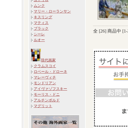
|-
ムンク
|-
マリー・ローランサン
|-
キスリング
|-
マティス
|-
ブラック
全 [
26
] 商品中 [
1
-
|-
シーレ
|-
ルオー
現代画家
|-
クラムスコイ
|-
ロベール・ドローネ
|-
マレーヴィチ
|-
モンドリアン
|-
アイヴァゾフスキー
|-
モーリス・ドニ
|-
アルチンボルド
|-
マグリット