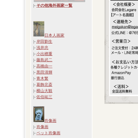
|
-
その他海外画家一覧
日本人画家
|-
岸田劉生
|-
浅井忠
|-
小出楢重
|-
藤島武二
|-
高橋由一
|-
黒田清輝
|-
青木繁
|-
葛飾北斎
|-
横山大観
|-
佐伯祐三
肖像画
|-
肖像画
|-
ペット肖像画