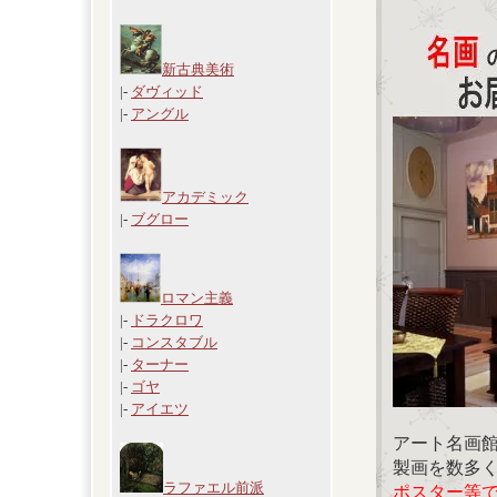
新古典美術
|-
ダヴィッド
|-
アングル
アカデミック
|-
ブグロー
ロマン主義
|-
ドラクロワ
|-
コンスタブル
|-
ターナー
|-
ゴヤ
|-
アイエツ
アート名画
製画を数多
ラファエル前派
ポスター等