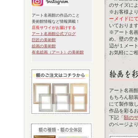
のサイズに
※お客様よ
アート名画館の作品のこと
ーメイドに
美術館情報など情報満載！
いておりま
店長サワイがお届けする
※アート名
アート名画館公式ブログ
め、壁の空
巨匠の美術館
辺が１メー
絵画の美術館
お気軽にご
有名絵画（アート）の美術館
アート名画
もちろん額
にて製作致
作品を彩る
下記「
額の
のページよ