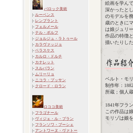
絵画を学ん
バロック美術
深かったと
|-
ルーベンス
のモデルを務
|-
レンブラント
歳のときにマ
|-
フェルメール
は娘ジュリー
|-
テル・ボルフ
作品の特徴
|-
ジョルジュ・ラトゥール
描いたりし
|-
カラヴァッジョ
|-
ベラスケス
|-
カルロ・ドルチ
|-
カナレット
|-
スルバラン
|-
ムリーリョ
ベルト・モ
|-
ニコラ・プッサン
制作年：188
|-
クロード・ロラン
所蔵；個人
1841年フ
ロココ美術
この作品は
|-
フラゴナール
モリゾは娘
|-
ヴィジェ・ル・ブラン
|-
フランソワ・ブーシェ
|-
アントワーヌ・ヴァトー