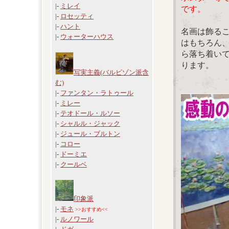
|-
ミレイ
です。
|-
ロセッティ
|-
ハント
名画は飾る
|-
ウォーターハウス
はもちろん
ら落ち着い
ります。
写実主義(バルビゾン派含
む)
|-
ファンタン・ラトゥール
|-
ミレー
|-
テオドール・ルソー
|-
シャルル・ジャック
|-
ジュール・ブルトン
|-
コロー
|-
ドーミエ
|-
クールベ
印象派
|-
モネ
>>おすすめ<<
|-
ルノワール