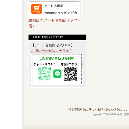
絵画販売アート名画館（ヤフー
店）
【アート名画館 公式LINE】
お問い合わせはコチラから
特定商取引法に基づく表記
|
支払い方法につい
Copyright 2008-2026 絵画