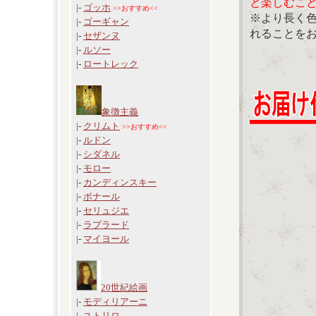
と楽しむこ
|-
ゴッホ
>>おすすめ<<
※より長く
|-
ゴーギャン
れることを
|-
セザンヌ
|-
ルソー
|-
ロートレック
象徴主義
|-
クリムト
>>おすすめ<<
|-
ルドン
|-
シダネル
|-
モロー
|-
カンディンスキー
|-
ボナール
|-
セリュジエ
|-
ラプラード
|-
マイヨール
20世紀絵画
|-
モディリアーニ
|-
ユトリロ