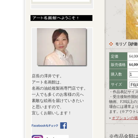
モリゾ【砂遊
定価
64,0
販売価格
64,0
購入数
店長の澤井です。
アート名画館は、
サイズ
名画の油絵複製画専門店です。
・作品表記サイ
一人でも多くのお客様の元へ
・受注後制作開
素敵な絵画を届けていきたい
物画、F20以上
と思いますので、
場合には通常よ
ます。(※アウト
宜しくお願いします！
»
オプションの価
※作品金額