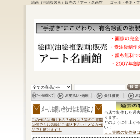
絵画（油絵複製画）販売の「アート名画館」 ゴッホ・モネ・フ
当店で制作した過
ります。
この作品は描けるの？値段は？等のご質問
どのように仕上が
は何でもお気軽にご連絡下さい！どんな作
い！
品でも描けます！
→→実際の制作例