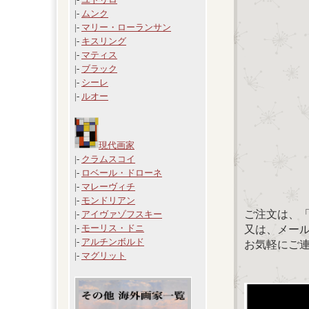
|-
ムンク
|-
マリー・ローランサン
|-
キスリング
|-
マティス
|-
ブラック
|-
シーレ
|-
ルオー
現代画家
|-
クラムスコイ
|-
ロベール・ドローネ
|-
マレーヴィチ
|-
モンドリアン
ご注文は、
|-
アイヴァゾフスキー
|-
モーリス・ドニ
又は、メール：「
|-
アルチンボルド
お気軽にご
|-
マグリット