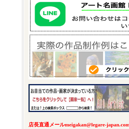
店長直通メールmeigakan@legare-japa