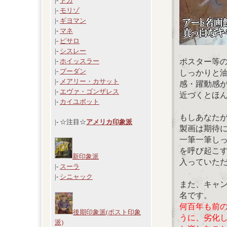
|-
ドガ
|-
モリゾ
|-
ギヨマン
|-
マネ
|-
ピサロ
|-
シスレー
ポスター等
|-
ホイッスラー
|-
ブーダン
しっかりと
|-
メアリー・カサット
感・躍動感
|-
エヴァ・ゴンザレス
近づくとほ
|-
カイユボット
もしあなた
|- ☆注目☆
アメリカ印象派
製画は期待
一筆一筆し
を呼び起こ
新印象派
入っていた
|-
スーラ
|-
シニャック
また、キャ
名です。
何百年も前
後期印象派(ポスト印象
うに、劣化
派)