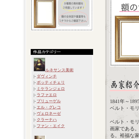
ルネサンス美術
|-
ダヴィンチ
|-
ボッティチェリ
|-
ミケランジェロ
|-
ラファエロ
1841年～18
|-
ブリューゲル
|-
エル・グレコ
ベルト・モリゾ（B
|-
ヴェロネーゼ
|-
クラーナハ
ベルト・モリ
|-
ファン・エイク
画家である
る。裕福な