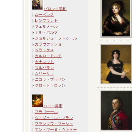
バロック美術
|-
ルーベンス
|-
レンブラント
|-
フェルメール
|-
テル・ボルフ
|-
ジョルジュ・ラトゥール
|-
カラヴァッジョ
|-
ベラスケス
|-
カルロ・ドルチ
|-
カナレット
|-
スルバラン
|-
ムリーリョ
|-
ニコラ・プッサン
|-
クロード・ロラン
ロココ美術
|-
フラゴナール
|-
ヴィジェ・ル・ブラン
|-
フランソワ・ブーシェ
|-
アントワーヌ・ヴァトー