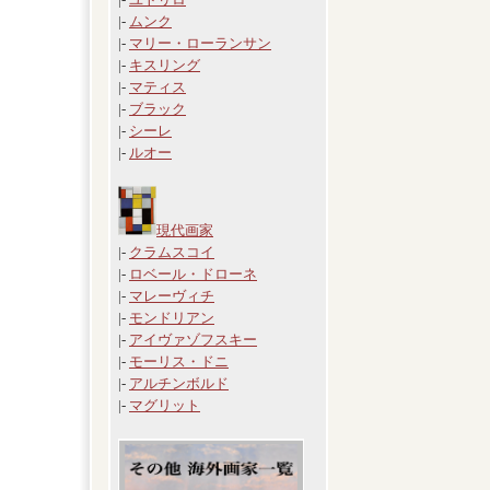
|-
ムンク
|-
マリー・ローランサン
|-
キスリング
|-
マティス
|-
ブラック
|-
シーレ
|-
ルオー
現代画家
|-
クラムスコイ
|-
ロベール・ドローネ
|-
マレーヴィチ
|-
モンドリアン
|-
アイヴァゾフスキー
|-
モーリス・ドニ
|-
アルチンボルド
|-
マグリット