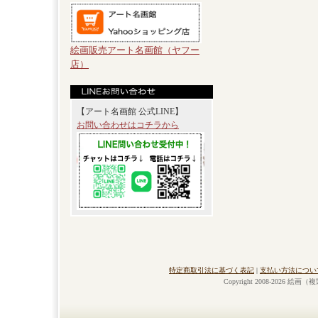
絵画販売アート名画館（ヤフー
店）
【アート名画館 公式LINE】
お問い合わせはコチラから
特定商取引法に基づく表記
|
支払い方法につい
Copyright 2008-2026 絵画