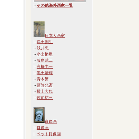
|
-
その他海外画家一覧
日本人画家
|-
岸田劉生
|-
浅井忠
|-
小出楢重
|-
藤島武二
|-
高橋由一
|-
黒田清輝
|-
青木繁
|-
葛飾北斎
|-
横山大観
|-
佐伯祐三
肖像画
|-
肖像画
|-
ペット肖像画