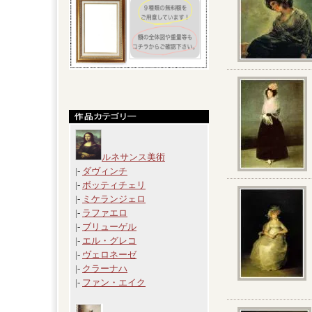
ルネサンス美術
|-
ダヴィンチ
|-
ボッティチェリ
|-
ミケランジェロ
|-
ラファエロ
|-
ブリューゲル
|-
エル・グレコ
|-
ヴェロネーゼ
|-
クラーナハ
|-
ファン・エイク