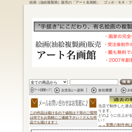
絵画（油絵複製画）販売の「アート名画館」 ゴッホ・モネ・フ
当店で制作した過
ります。
この作品は描けるの？値段は？等のご質問
どのように仕上が
は何でもお気軽にご連絡下さい！どんな作
い！
品でも描けます！
→→実際の制作例