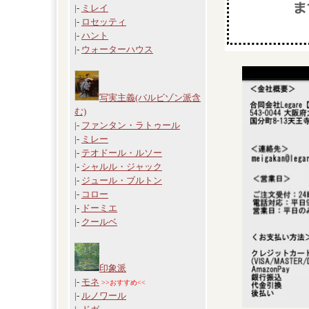
|-
ミレイ
|-
ロセッティ
|-
ハント
|-
ウォーターハウス
写実主義(バルビゾン派含
む)
|-
ファンタン・ラトゥール
|-
ミレー
|-
テオドール・ルソー
|-
シャルル・ジャック
|-
ジュール・ブルトン
|-
コロー
|-
ドーミエ
|-
クールベ
印象派
|-
モネ
>>おすすめ<<
|-
ルノワール