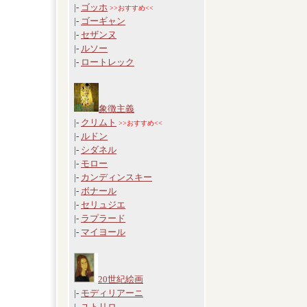
|-
ゴッホ
>>おすすめ<<
|-
ゴーギャン
|-
セザンヌ
|-
ルソー
|-
ロートレック
象徴主義
|-
クリムト
>>おすすめ<<
|-
ルドン
|-
シダネル
|-
モロー
|-
カンディンスキー
|-
ボナール
|-
セリュジエ
|-
ラプラード
|-
マイヨール
20世紀絵画
|-
モディリアーニ
|-
ユトリロ