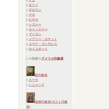
|-
ドガ
|-
モリゾ
|-
ギヨマン
|-
マネ
|-
ピサロ
|-
シスレー
|-
ホイッスラー
|-
ブーダン
|-
メアリー・カサット
|-
エヴァ・ゴンザレス
|-
カイユボット
|- ☆注目☆
アメリカ印象派
新印象派
|-
スーラ
|-
シニャック
後期印象派(ポスト印象
派)