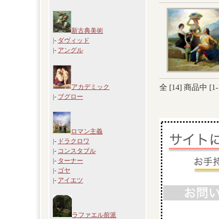
新古典美術
|-
ダヴィッド
|-
アングル
全 [
14
] 商品中 [
1
-
アカデミック
|-
ブグロー
ロマン主義
|-
ドラクロワ
|-
コンスタブル
|-
ターナー
|-
ゴヤ
|-
アイエツ
ラファエル前派