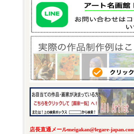
店長直通メールmeigakan@legare-japa