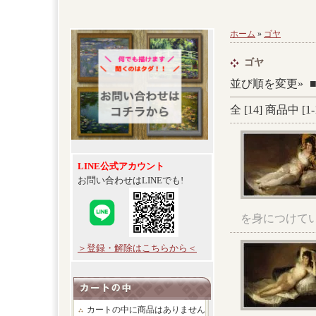
ホーム
»
ゴヤ
ゴヤ
並び順を変更»
全 [
14
] 商品中 [
1
-
LINE公式アカウント
お問い合わせはLINEでも!
を身につけて
＞登録・解除はこちらから＜
カートの中に商品はありません