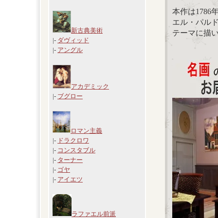
本作は178
エル・パル
新古典美術
テーマに描
|-
ダヴィッド
|-
アングル
アカデミック
|-
ブグロー
ロマン主義
|-
ドラクロワ
|-
コンスタブル
|-
ターナー
|-
ゴヤ
|-
アイエツ
ラファエル前派