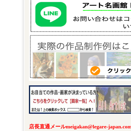
店長直通メールmeigakan@legare-japa