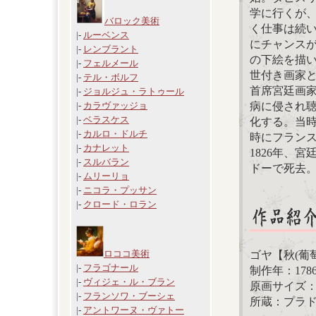
学に行くが
バロック美術
く仕事は続
|-
ルーベンス
にチャンスが
|-
レンブラント
の下絵を描い
|-
フェルメール
世付き画家と
|-
テル・ボルフ
首席宮廷画家
|-
ジョルジュ・ラトゥール
病に侵され
|-
カラヴァッジョ
|-
ベラスケス
化する。当時
|-
カルロ・ドルチ
時にフラン
|-
カナレット
1826年、
|-
スルバラン
ドーで死去
|-
ムリーリョ
|-
ニコラ・プッサン
|-
クロード・ロラン
ロココ美術
ゴヤ【秋(葡
|-
フラゴナール
制作年：1786
|-
ヴィジェ・ル・ブラン
原画サイズ：275
|-
フランソワ・ブーシェ
所蔵：プラ
|-
アントワーヌ・ヴァトー