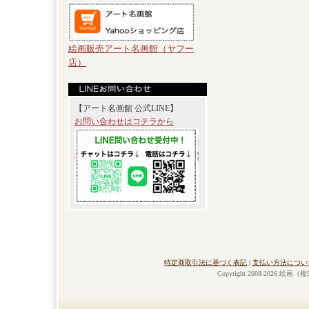
絵画販売アート名画館（ヤフー
店）
【アート名画館 公式LINE】
お問い合わせはコチラから
特定商取引法に基づく表記
|
支払い方法につい
Copyright 2008-2026 絵画