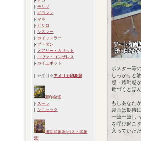
|-
ドガ
|-
モリゾ
|-
ギヨマン
|-
マネ
|-
ピサロ
|-
シスレー
|-
ホイッスラー
|-
ブーダン
|-
メアリー・カサット
|-
エヴァ・ゴンザレス
|-
カイユボット
ポスター等
しっかりと
|- ☆注目☆
アメリカ印象派
感・躍動感
近づくとほ
新印象派
もしあなた
|-
スーラ
製画は期待
|-
シニャック
一筆一筆し
を呼び起こ
入っていた
後期印象派(ポスト印象
派)