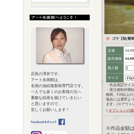
ゴヤ【秋(葡
定価
64,0
販売価格
64,0
購入数
店長の澤井です。
サイズ
アート名画館は、
・作品表記サイ
名画の油絵複製画専門店です。
・受注後制作開
一人でも多くのお客様の元へ
物画、F20以上
素敵な絵画を届けていきたい
場合には通常よ
と思いますので、
ます。(※アウト
宜しくお願いします！
»
オプションの価
※作品金額