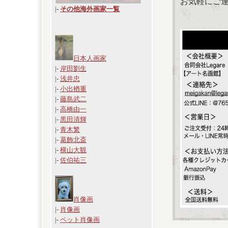
お気軽にご
|
-
その他海外画家一覧
日本人画家
|-
岸田劉生
|-
浅井忠
|-
小出楢重
|-
藤島武二
|-
高橋由一
|-
黒田清輝
|-
青木繁
|-
葛飾北斎
|-
横山大観
|-
佐伯祐三
肖像画
|-
肖像画
|-
ペット肖像画