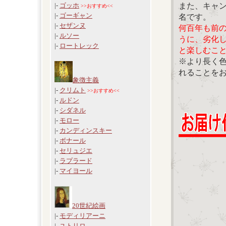
また、キャ
|-
ゴッホ
>>おすすめ<<
|-
ゴーギャン
名です。
|-
セザンヌ
何百年も前
|-
ルソー
うに、劣化
|-
ロートレック
と楽しむこ
※より長く
れることを
象徴主義
|-
クリムト
>>おすすめ<<
|-
ルドン
|-
シダネル
|-
モロー
|-
カンディンスキー
|-
ボナール
|-
セリュジエ
|-
ラプラード
|-
マイヨール
20世紀絵画
|-
モディリアーニ
|-
ユトリロ