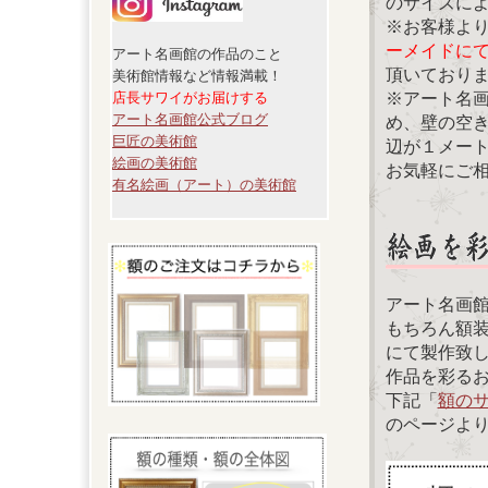
のサイズに
※お客様よ
ーメイドに
アート名画館の作品のこと
頂いており
美術館情報など情報満載！
※アート名
店長サワイがお届けする
アート名画館公式ブログ
め、壁の空
巨匠の美術館
辺が１メー
絵画の美術館
お気軽にご
有名絵画（アート）の美術館
アート名画
もちろん額
にて製作致
作品を彩る
下記「
額の
のページよ