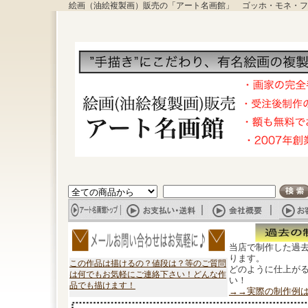
絵画（油絵複製画）販売の「アート名画館」 ゴッホ・モネ・フ
当店で制作した過
ります。
この作品は描けるの？値段は？等のご質問
どのように仕上が
は何でもお気軽にご連絡下さい！どんな作
い！
品でも描けます！
→→実際の制作例