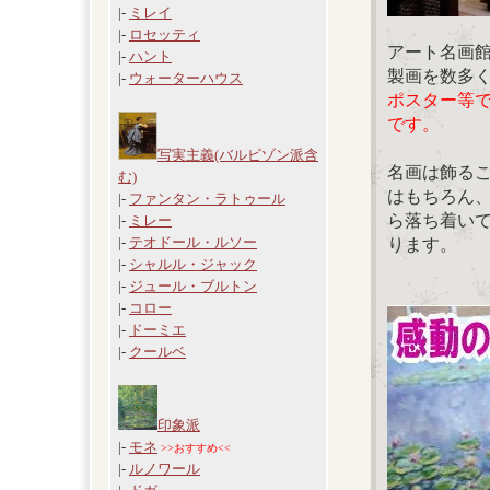
|-
ミレイ
|-
ロセッティ
アート名画
|-
ハント
製画を数多
|-
ウォーターハウス
ポスター等
です。
写実主義(バルビゾン派含
名画は飾る
む)
はもちろん
|-
ファンタン・ラトゥール
ら落ち着い
|-
ミレー
|-
テオドール・ルソー
ります。
|-
シャルル・ジャック
|-
ジュール・ブルトン
|-
コロー
|-
ドーミエ
|-
クールベ
印象派
|-
モネ
>>おすすめ<<
|-
ルノワール