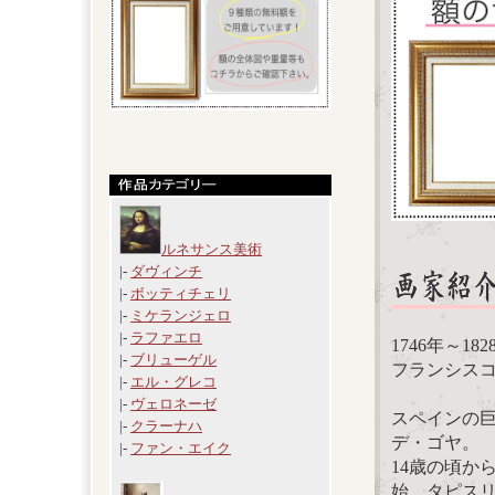
ルネサンス美術
|-
ダヴィンチ
|-
ボッティチェリ
|-
ミケランジェロ
|-
ラファエロ
1746年～1
|-
ブリューゲル
フランシスコ・デ・ゴ
|-
エル・グレコ
|-
ヴェロネーゼ
スペインの
|-
クラーナハ
デ・ゴヤ。
|-
ファン・エイク
14歳の頃か
始。タピスリ