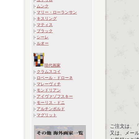
|-
ムンク
|-
マリー・ローランサン
|-
キスリング
|-
マティス
|-
ブラック
|-
シーレ
|-
ルオー
現代画家
|-
クラムスコイ
|-
ロベール・ドローネ
|-
マレーヴィチ
|-
モンドリアン
|-
アイヴァゾフスキー
|-
モーリス・ドニ
|-
アルチンボルド
|-
マグリット
ご注文は、
又は、メール：「