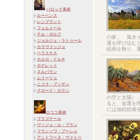
バロック美術
|-
ルーベンス
|-
レンブラント
|-
フェルメール
|-
テル・ボルフ
の家」 風水
|-
ジョルジュ・ラトゥール
運を呼び込む
|-
カラヴァッジョ
絵画を飾り、
|-
ベラスケス
|-
カルロ・ドルチ
|-
カナレット
|-
スルバラン
|-
ムリーリョ
|-
ニコラ・プッサン
|-
クロード・ロラン
の空と太陽）
ると、金運を
には油絵絵画
ロココ美術
|-
フラゴナール
|-
ヴィジェ・ル・ブラン
|-
フランソワ・ブーシェ
|-
アントワーヌ・ヴァトー