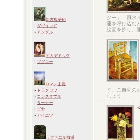
ジー」 風水
新古典美術
運を呼び込む
|-
ダヴィッド
絵画を飾り、
|-
アングル
アカデミック
|-
ブグロー
ロマン主義
す。ご自宅の
|-
ドラクロワ
しょう！
|-
コンスタブル
|-
ターナー
|-
ゴヤ
|-
アイエツ
ラファエル前派