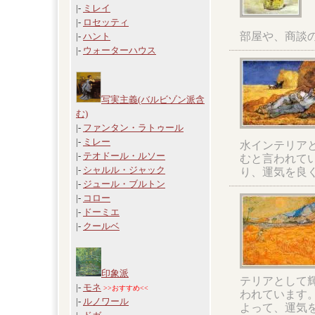
|-
ミレイ
|-
ロセッティ
部屋や、商談
|-
ハント
|-
ウォーターハウス
写実主義(バルビゾン派含
む)
|-
ファンタン・ラトゥール
|-
ミレー
水インテリア
|-
テオドール・ルソー
むと言われて
|-
シャルル・ジャック
り、運気を良
|-
ジュール・ブルトン
|-
コロー
|-
ドーミエ
|-
クールベ
印象派
テリアとして
|-
モネ
>>おすすめ<<
われています
|-
ルノワール
よって、運気