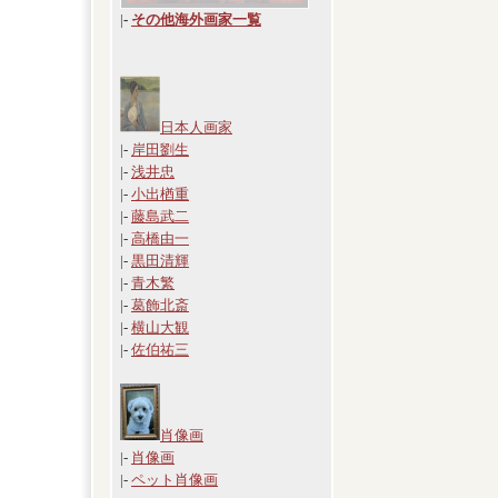
|
-
その他海外画家一覧
日本人画家
|-
岸田劉生
|-
浅井忠
|-
小出楢重
|-
藤島武二
|-
高橋由一
|-
黒田清輝
|-
青木繁
|-
葛飾北斎
|-
横山大観
|-
佐伯祐三
肖像画
|-
肖像画
|-
ペット肖像画