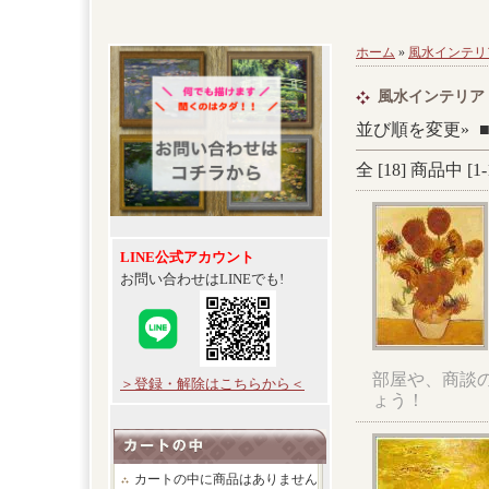
ホーム
»
風水インテリ
風水インテリア
並び順を変更»
全 [
18
] 商品中 [
1
-
LINE公式アカウント
お問い合わせはLINEでも!
部屋や、商談
＞登録・解除はこちらから＜
ょう！
カートの中に商品はありません