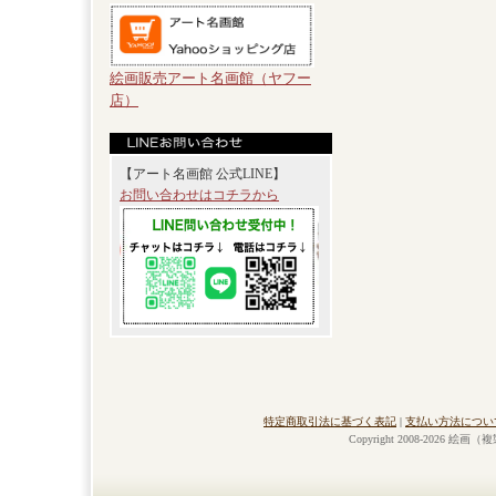
絵画販売アート名画館（ヤフー
店）
【アート名画館 公式LINE】
お問い合わせはコチラから
特定商取引法に基づく表記
|
支払い方法につい
Copyright 2008-2026 絵画