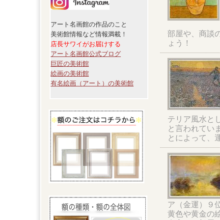
アート名画館の作品のこと
部屋や、商談
美術館情報など情報満載！
ょう！
店長サワイがお届けする
アート名画館公式ブログ
巨匠の美術館
絵画の美術館
有名絵画（アート）の美術館
テリア風水と
と言われてい
とによって、
ア（金運）９
黄色や黄金の