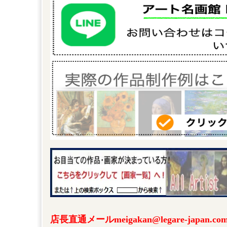
店長直通メールmeigakan@legare-japa