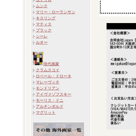
|-
ムンク
|-
マリー・ローランサン
|-
キスリング
|-
マティス
|-
ブラック
|-
シーレ
|-
ルオー
現代画家
|-
クラムスコイ
|-
ロベール・ドローネ
|-
マレーヴィチ
|-
モンドリアン
|-
アイヴァゾフスキー
|-
モーリス・ドニ
|-
アルチンボルド
|-
マグリット