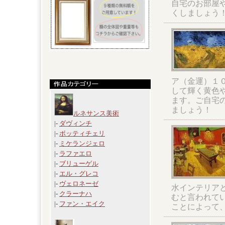
自宅のお部屋
くしましょう
ア（金運）１
して輝く黄色
ます。ご自宅
ましょう！
ルネサンス美術
|-
ダヴィンチ
|-
ボッティチェリ
|-
ミケランジェロ
|-
ラファエロ
|-
ブリューゲル
|-
エル・グレコ
|-
ヴェロネーゼ
水インテリア
|-
クラーナハ
むと言われて
|-
ファン・エイク
ことによって