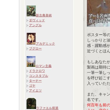
新古典美術
|-
ダヴィッド
|-
アングル
ポスター等
しっかりと
アカデミック
感・躍動感
|-
ブグロー
近づくとほ
もしあなた
ロマン主義
製画は期待
|-
ドラクロワ
一筆一筆し
|-
コンスタブル
を呼び起こ
|-
ターナー
入っていた
|-
ゴヤ
|-
アイエツ
また、キャ
名です。
何百年も前
ラファエル前派