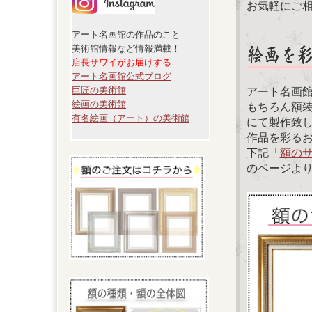
お気軽にご
アート名画館の作品のこと
美術館情報など情報満載！
店長サワイがお届けする
アート名画館公式ブログ
巨匠の美術館
アート名画
絵画の美術館
もちろん額
有名絵画（アート）の美術館
にて製作致
作品を彩る
下記「
額の
のページよ