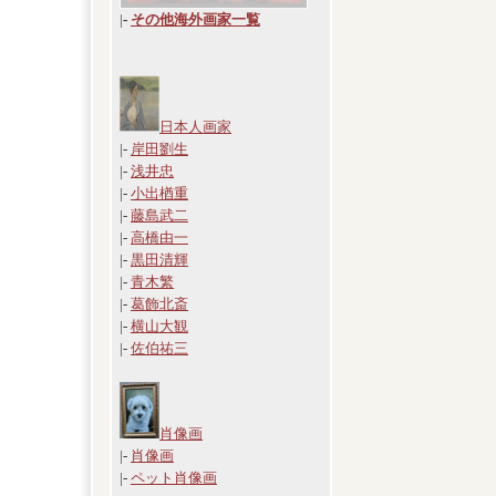
|
-
その他海外画家一覧
日本人画家
|-
岸田劉生
|-
浅井忠
|-
小出楢重
|-
藤島武二
|-
高橋由一
|-
黒田清輝
|-
青木繁
|-
葛飾北斎
|-
横山大観
|-
佐伯祐三
肖像画
|-
肖像画
|-
ペット肖像画