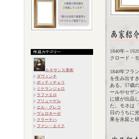
1840年～19
クロード・モネ
ルネサンス美術
1840年フ
|-
ダヴィンチ
を生み出す
|-
ボッティチェリ
ある。17歳
|-
ミケランジェロ
ールやセザン
|-
ラファエロ
に彼が出品
|-
ブリューゲル
た。モネは
|-
エル・グレコ
日のうちに
|-
ヴェロネーゼ
果を永延と
|-
クラーナハ
|-
ファン・エイク