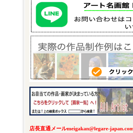
店長直通メールmeigakan@legare-japa