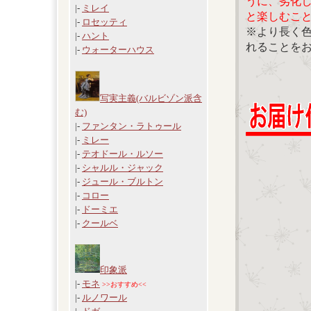
うに、劣化
|-
ミレイ
と楽しむこ
|-
ロセッティ
※より長く
|-
ハント
れることを
|-
ウォーターハウス
写実主義(バルビゾン派含
む)
|-
ファンタン・ラトゥール
|-
ミレー
|-
テオドール・ルソー
|-
シャルル・ジャック
|-
ジュール・ブルトン
|-
コロー
|-
ドーミエ
|-
クールベ
印象派
|-
モネ
>>おすすめ<<
|-
ルノワール