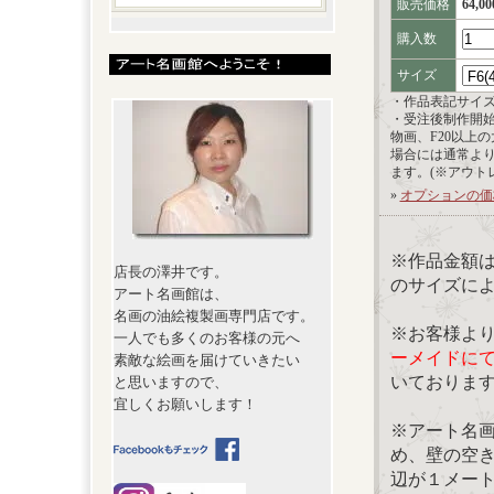
販売価格
64,0
購入数
サイズ
・作品表記サイ
・受注後制作開
物画、F20以上
場合には通常よ
ます。(※アウト
»
オプションの価
※作品金額
店長の澤井です。
のサイズに
アート名画館は、
名画の油絵複製画専門店です。
※お客様よ
一人でも多くのお客様の元へ
ーメイドに
素敵な絵画を届けていきたい
いておりま
と思いますので、
宜しくお願いします！
※アート名
め、壁の空
辺が１メー