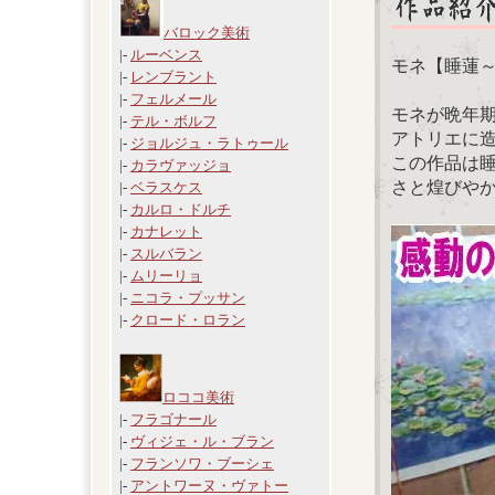
バロック美術
|-
ルーベンス
モネ【睡蓮
|-
レンブラント
|-
フェルメール
モネが晩年
|-
テル・ボルフ
アトリエに
|-
ジョルジュ・ラトゥール
この作品は
|-
カラヴァッジョ
さと煌びや
|-
ベラスケス
|-
カルロ・ドルチ
|-
カナレット
|-
スルバラン
|-
ムリーリョ
|-
ニコラ・プッサン
|-
クロード・ロラン
ロココ美術
|-
フラゴナール
|-
ヴィジェ・ル・ブラン
|-
フランソワ・ブーシェ
|-
アントワーヌ・ヴァトー