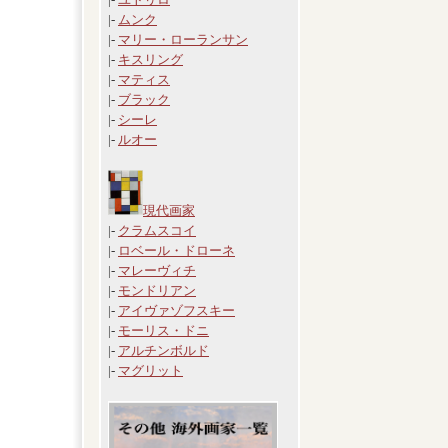
|-
ムンク
|-
マリー・ローランサン
|-
キスリング
|-
マティス
|-
ブラック
|-
シーレ
|-
ルオー
現代画家
|-
クラムスコイ
|-
ロベール・ドローネ
|-
マレーヴィチ
|-
モンドリアン
|-
アイヴァゾフスキー
|-
モーリス・ドニ
|-
アルチンボルド
|-
マグリット