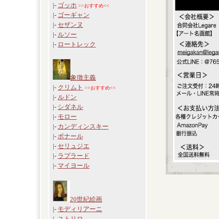
|-
ゴッホ
>>おすすめ<<
|-
ゴーギャン
|-
セザンヌ
|-
ルソー
|-
ロートレック
象徴主義
|-
クリムト
>>おすすめ<<
|-
ルドン
|-
シダネル
|-
モロー
|-
カンディンスキー
|-
ボナール
|-
セリュジエ
|-
ラプラード
|-
マイヨール
20世紀絵画
|-
モディリアーニ
|-
ユトリロ