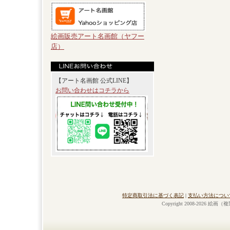
絵画販売アート名画館（ヤフー
店）
【アート名画館 公式LINE】
お問い合わせはコチラから
特定商取引法に基づく表記
|
支払い方法につい
Copyright 2008-2026 絵画