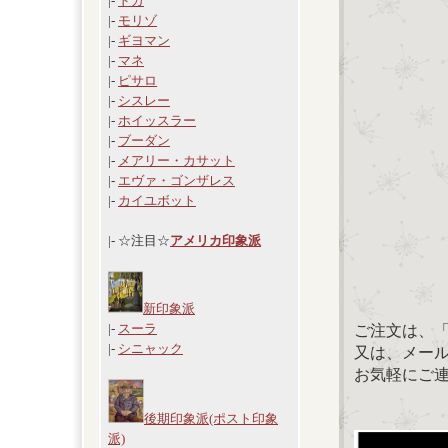
|-
ドガ
|-
モリゾ
|-
ギヨマン
|-
マネ
|-
ピサロ
|-
シスレー
|-
ホイッスラー
|-
ブーダン
|-
メアリー・カサット
|-
エヴァ・ゴンザレス
|-
カイユボット
|- ☆注目☆
アメリカ印象派
新印象派
|-
スーラ
ご注文は、
|-
シニャック
又は、メール：「
お気軽にご
後期印象派(ポスト印象
派)