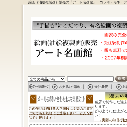
絵画（油絵複製画）販売の「アート名画館」 ゴッホ・モネ・フ
当店で制作した過
ります。
この作品は描けるの？値段は？等のご質問
どのように仕上が
は何でもお気軽にご連絡下さい！どんな作
い！
品でも描けます！
→→実際の制作例