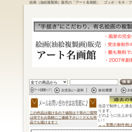
絵画（油絵複製画）販売の「アート名画館」 ゴッホ・モネ・フ
当店で制作した過
ります。
この作品は描けるの？値段は？等のご質問
どのように仕上が
は何でもお気軽にご連絡下さい！どんな作
い！
品でも描けます！
→→実際の制作例