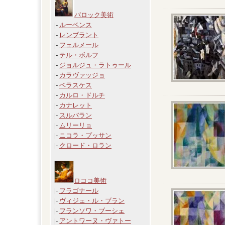
バロック美術
|-
ルーベンス
|-
レンブラント
|-
フェルメール
|-
テル・ボルフ
|-
ジョルジュ・ラトゥール
|-
カラヴァッジョ
|-
ベラスケス
|-
カルロ・ドルチ
|-
カナレット
|-
スルバラン
|-
ムリーリョ
|-
ニコラ・プッサン
|-
クロード・ロラン
ロココ美術
|-
フラゴナール
|-
ヴィジェ・ル・ブラン
|-
フランソワ・ブーシェ
|-
アントワーヌ・ヴァトー