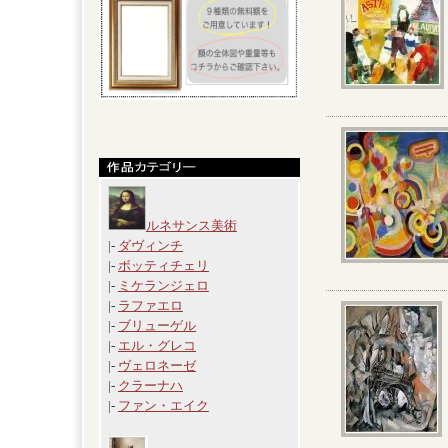
ルネサンス美術
|-
ダヴィンチ
|-
ボッティチェリ
|-
ミケランジェロ
|-
ラファエロ
|-
ブリューゲル
|-
エル・グレコ
|-
ヴェロネーゼ
|-
クラーナハ
|-
ファン・エイク