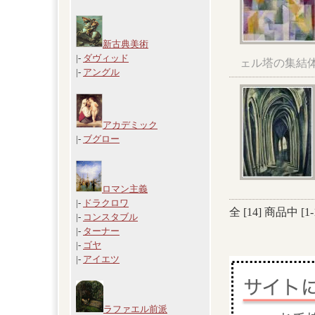
新古典美術
|-
ダヴィッド
ェル塔の集結
|-
アングル
アカデミック
|-
ブグロー
ロマン主義
|-
ドラクロワ
全 [
14
] 商品中 [
1
-
|-
コンスタブル
|-
ターナー
|-
ゴヤ
|-
アイエツ
ラファエル前派