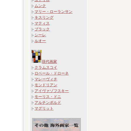
|-
ムンク
|-
マリー・ローランサン
|-
キスリング
|-
マティス
|-
ブラック
|-
シーレ
|-
ルオー
現代画家
|-
クラムスコイ
|-
ロベール・ドローネ
|-
マレーヴィチ
|-
モンドリアン
|-
アイヴァゾフスキー
|-
モーリス・ドニ
|-
アルチンボルド
|-
マグリット