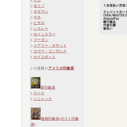
|-
ドガ
|-
モリゾ
|-
ギヨマン
|-
マネ
|-
ピサロ
|-
シスレー
|-
ホイッスラー
|-
ブーダン
|-
メアリー・カサット
|-
エヴァ・ゴンザレス
|-
カイユボット
|- ☆注目☆
アメリカ印象派
新印象派
|-
スーラ
|-
シニャック
後期印象派(ポスト印象
派)