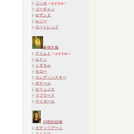
|-
ゴッホ
>>おすすめ<<
|-
ゴーギャン
|-
セザンヌ
|-
ルソー
|-
ロートレック
象徴主義
|-
クリムト
>>おすすめ<<
|-
ルドン
|-
シダネル
|-
モロー
|-
カンディンスキー
|-
ボナール
|-
セリュジエ
|-
ラプラード
|-
マイヨール
20世紀絵画
|-
モディリアーニ
|-
ユトリロ