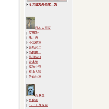
|
-
その他海外画家一覧
日本人画家
|-
岸田劉生
|-
浅井忠
|-
小出楢重
|-
藤島武二
|-
高橋由一
|-
黒田清輝
|-
青木繁
|-
葛飾北斎
|-
横山大観
|-
佐伯祐三
肖像画
|-
肖像画
|-
ペット肖像画