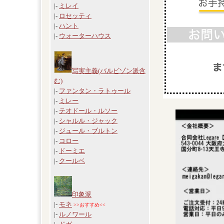
|-
ミレイ
|-
ロセッティ
|-
ハント
|-
ウォーターハウス
写実主義(バルビゾン派含
む)
|-
ファンタン・ラトゥール
|-
ミレー
|-
テオドール・ルソー
|-
シャルル・ジャック
|-
ジュール・ブルトン
|-
コロー
|-
ドーミエ
|-
クールベ
印象派
|-
モネ
>>おすすめ<<
|-
ルノワール