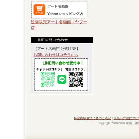
絵画販売アート名画館（ヤフー
店）
【アート名画館 公式LINE】
お問い合わせはコチラから
特定商取引法に基づく表記
|
支払い方法につい
Copyright 2008-2026 絵画