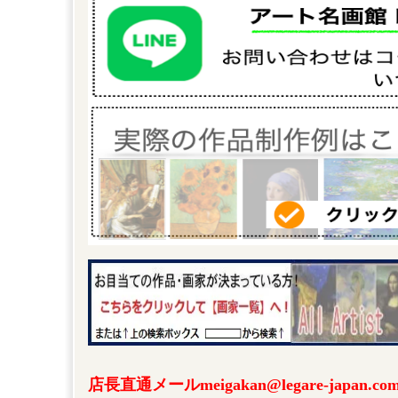
店長直通メールmeigakan@legare-japa