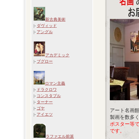
新古典美術
|-
ダヴィッド
|-
アングル
アカデミック
|-
ブグロー
ロマン主義
|-
ドラクロワ
|-
コンスタブル
|-
ターナー
|-
ゴヤ
アート名画
|-
アイエツ
製画を数多
ポスター等
です。
ラファエル前派