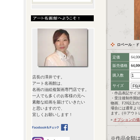
ロベール・ドロ
定価
64,0
販売価格
64,0
購入数
店長の澤井です。
アート名画館は、
サイズ
名画の油絵複製画専門店です。
・作品表記サイ
一人でも多くのお客様の元へ
・受注後制作開
素敵な絵画を届けていきたい
物画、F20以上
と思いますので、
場合には通常よ
ます。(※アウト
宜しくお願いします！
»
オプションの価
※作品金額