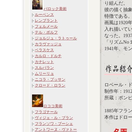
り組んだ。
バロック美術
彼の描く抽
|-
ルーベンス
特徴である
|-
レンブラント
画風は192
|-
フェルメール
入れ描いてい
|-
テル・ボルフ
なった。19
|-
ジョルジュ・ラトゥール
「リズムNo
|-
カラヴァッジョ
1941年、
|-
ベラスケス
|-
カルロ・ドルチ
|-
カナレット
|-
スルバラン
|-
ムリーリョ
|-
ニコラ・プッサン
ロベール・ド
|-
クロード・ロラン
制作年：1912
所蔵：ポン
ロココ美術
1885年フ
|-
フラゴナール
本作はドロ
|-
ヴィジェ・ル・ブラン
|-
フランソワ・ブーシェ
|-
アントワーヌ・ヴァトー