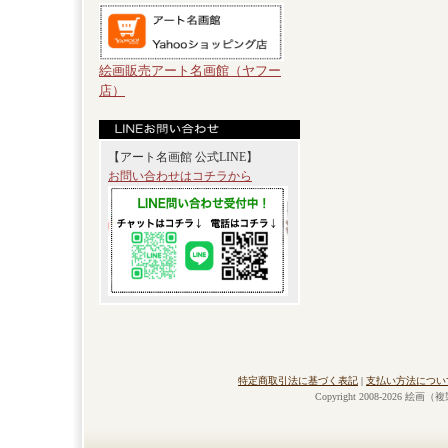
絵画販売アート名画館（ヤフー
店）
【アート名画館 公式LINE】
お問い合わせはコチラから
特定商取引法に基づく表記
|
支払い方法につい
Copyright 2008-2026 絵画