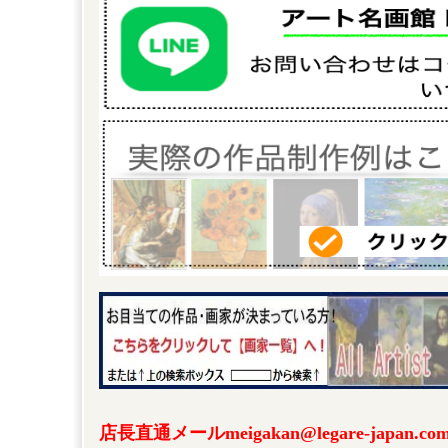
店長直通メールmeigakan@legare-japa