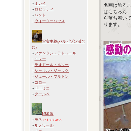
|-
ミレイ
名画は飾る
|-
ロセッティ
はもちろん
|-
ハント
ら落ち着い
|-
ウォーターハウス
ります。
写実主義(バルビゾン派含
む)
|-
ファンタン・ラトゥール
|-
ミレー
|-
テオドール・ルソー
|-
シャルル・ジャック
|-
ジュール・ブルトン
|-
コロー
|-
ドーミエ
|-
クールベ
印象派
|-
モネ
>>おすすめ<<
|-
ルノワール