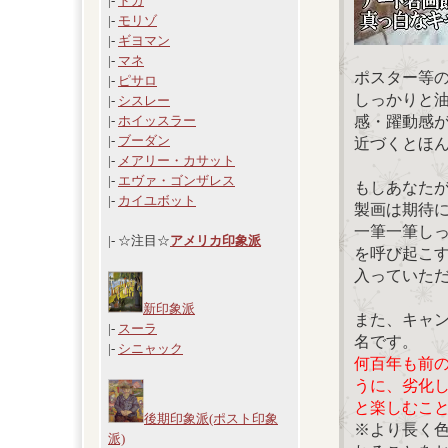
|-
ドガ
|-
モリゾ
|-
ギヨマン
|-
マネ
ポスター等
|-
ピサロ
しっかりと
|-
シスレー
感・躍動感
|-
ホイッスラー
|-
ブーダン
近づくとほ
|-
メアリー・カサット
|-
エヴァ・ゴンザレス
もしあなた
|-
カイユボット
製画は期待
一筆一筆し
|- ☆注目☆
アメリカ印象派
を呼び起こ
入っていた
新印象派
また、キャ
|-
スーラ
名です。
|-
シニャック
何百年も前
うに、劣化
と楽しむこ
後期印象派(ポスト印象
※より長く
派)