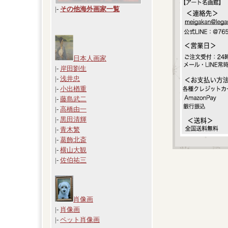
|
-
その他海外画家一覧
日本人画家
|-
岸田劉生
|-
浅井忠
|-
小出楢重
|-
藤島武二
|-
高橋由一
|-
黒田清輝
|-
青木繁
|-
葛飾北斎
|-
横山大観
|-
佐伯祐三
肖像画
|-
肖像画
|-
ペット肖像画