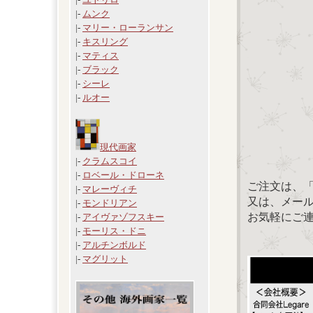
|-
ムンク
|-
マリー・ローランサン
|-
キスリング
|-
マティス
|-
ブラック
|-
シーレ
|-
ルオー
現代画家
|-
クラムスコイ
|-
ロベール・ドローネ
ご注文は、
|-
マレーヴィチ
又は、メール：「
|-
モンドリアン
お気軽にご
|-
アイヴァゾフスキー
|-
モーリス・ドニ
|-
アルチンボルド
|-
マグリット