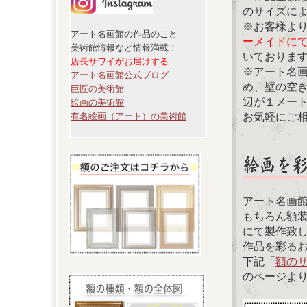
のサイズに
※お客様よ
アート名画館の作品のこと
ーメイドに
美術館情報など情報満載！
いておりま
店長サワイがお届けする
※アート名
アート名画館公式ブログ
め、壁の空
巨匠の美術館
辺が１メー
絵画の美術館
お気軽にご
有名絵画（アート）の美術館
アート名画
もちろん額
にて製作致
作品を彩る
下記「
額の
のページよ