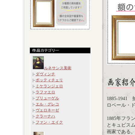
ルネサンス美術
|-
ダヴィンチ
|-
ボッティチェリ
|-
ミケランジェロ
|-
ラファエロ
1885-19
|-
ブリューゲル
|-
エル・グレコ
ロベール・ドロー
|-
ヴェロネーゼ
|-
クラーナハ
1885年フ
|-
ファン・エイク
とキュビス
画家である