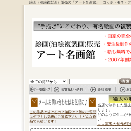
絵画（油絵複製画）販売の「アート名画館」 ゴッホ・モネ・フ
当店で制作した過
ります。
この作品は描けるの？値段は？等のご質問
どのように仕上が
は何でもお気軽にご連絡下さい！どんな作
い！
品でも描けます！
→→実際の制作例