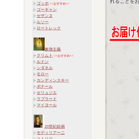
れることを
|-
ゴッホ
>>おすすめ<<
|-
ゴーギャン
|-
セザンヌ
|-
ルソー
|-
ロートレック
象徴主義
|-
クリムト
>>おすすめ<<
|-
ルドン
|-
シダネル
|-
モロー
|-
カンディンスキー
|-
ボナール
|-
セリュジエ
|-
ラプラード
|-
マイヨール
20世紀絵画
|-
モディリアーニ
|-
ユトリロ