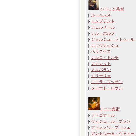
バロック美術
|-
ルーベンス
|-
レンブラント
|-
フェルメール
|-
テル・ボルフ
|-
ジョルジュ・ラトゥール
|-
カラヴァッジョ
|-
ベラスケス
|-
カルロ・ドルチ
|-
カナレット
|-
スルバラン
|-
ムリーリョ
|-
ニコラ・プッサン
|-
クロード・ロラン
ロココ美術
|-
フラゴナール
|-
ヴィジェ・ル・ブラン
|-
フランソワ・ブーシェ
|-
アントワーヌ・ヴァトー