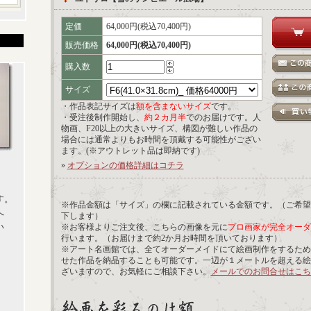
定価
64,000円(税込70,400円)
販売価格
64,000円(税込70,400円)
購入数
サイズ
・作品表記サイズは
額を含まないサイズ
です。
・受注後制作開始し、
約２カ月半
でのお届けです。人
物画、F20以上の大きいサイズ、構図が難しい作品の
場合には通常よりもお時間を頂戴する可能性がござい
ます。(※アウトレット品は即納です)
»
オプションの価格詳細はコチラ
す。
※作品金額は「サイズ」の欄に記載されている金額です。（ご希望
へ
下します）
い
※お客様よりご注文後、こちらの画像を元に
プロ画家が完全オーダ
行います。（お届けまで約2か月お時間を頂いております）
※アート名画館では、全てオーダーメイドにて絵画制作をするため
せた作品を納品することも可能です。一辺が１メートルを超える絵
ざいますので、お気軽にご相談下さい。
メールでのお問合せはこち