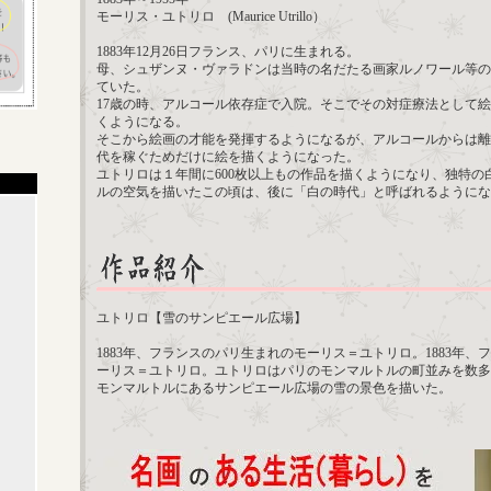
モーリス・ユトリロ (Maurice Utrillo）
1883年12月26日フランス、パリに生まれる。
母、シュザンヌ・ヴァラドンは当時の名だたる画家ルノワール等の
ていた。
17歳の時、アルコール依存症で入院。そこでその対症療法として
くようになる。
そこから絵画の才能を発揮するようになるが、アルコールからは離
代を稼ぐためだけに絵を描くようになった。
ユトリロは１年間に600枚以上もの作品を描くようになり、独特の
ルの空気を描いたこの頃は、後に「白の時代」と呼ばれるようにな
ユトリロ【雪のサンピエール広場】
1883年、フランスのパリ生まれのモーリス＝ユトリロ。1883年
ーリス＝ユトリロ。ユトリロはパリのモンマルトルの町並みを数多
モンマルトルにあるサンピエール広場の雪の景色を描いた。