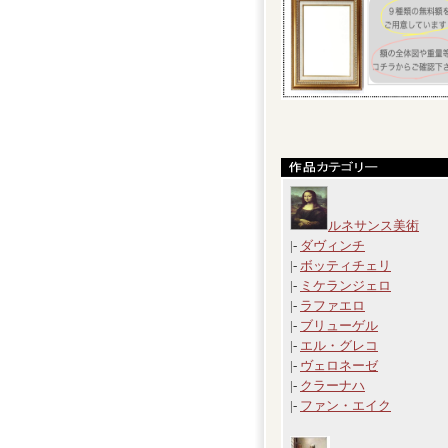
ルネサンス美術
|-
ダヴィンチ
|-
ボッティチェリ
|-
ミケランジェロ
|-
ラファエロ
|-
ブリューゲル
|-
エル・グレコ
|-
ヴェロネーゼ
|-
クラーナハ
|-
ファン・エイク