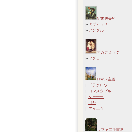
新古典美術
|-
ダヴィッド
|-
アングル
アカデミック
|-
ブグロー
ロマン主義
|-
ドラクロワ
|-
コンスタブル
|-
ターナー
|-
ゴヤ
|-
アイエツ
ラファエル前派