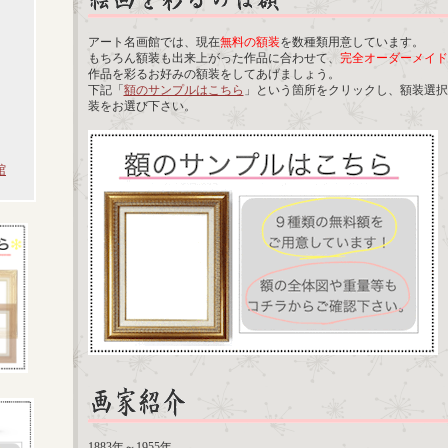
アート名画館では、現在
無料の額装
を数種類用意しています。
もちろん額装も出来上がった作品に合わせて、
完全オーダーメイド
作品を彩るお好みの額装をしてあげましょう。
下記「
額のサンプルはこちら
」という箇所をクリックし、額装選択
装をお選び下さい。
館
1883年～1955年