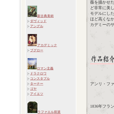
薇を描かせ
ど非常に美
モデルにし
新古典美術
ほど高くな
|-
ダヴィッド
カデミーの
|-
アングル
アカデミック
|-
ブグロー
ロマン主義
|-
ドラクロワ
|-
コンスタブル
アンリ・フ
|-
ターナー
|-
ゴヤ
|-
アイエツ
1836年フ
ラファエル前派