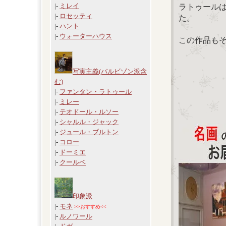
|-
ミレイ
ラトゥール
|-
ロセッティ
た。
|-
ハント
|-
ウォーターハウス
この作品も
写実主義(バルビゾン派含
む)
|-
ファンタン・ラトゥール
|-
ミレー
|-
テオドール・ルソー
|-
シャルル・ジャック
|-
ジュール・ブルトン
|-
コロー
|-
ドーミエ
|-
クールベ
印象派
|-
モネ
>>おすすめ<<
|-
ルノワール