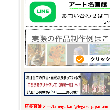
店長直通メールmeigakan@legare-japa