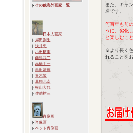
また、キャ
|
-
その他海外画家一覧
名です。
何百年も前
うに、劣化
日本人画家
と楽しむこ
|-
岸田劉生
|-
浅井忠
※より長く
|-
小出楢重
れることを
|-
藤島武二
|-
高橋由一
|-
黒田清輝
|-
青木繁
|-
葛飾北斎
|-
横山大観
|-
佐伯祐三
肖像画
|-
肖像画
|-
ペット肖像画