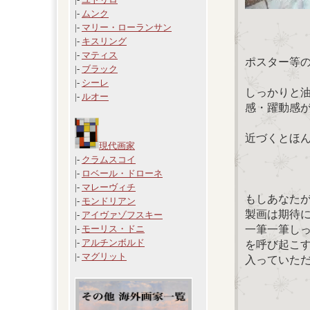
|-
ムンク
|-
マリー・ローランサン
|-
キスリング
|-
マティス
ポスター等
|-
ブラック
|-
シーレ
しっかりと
|-
ルオー
感・躍動感
近づくとほ
現代画家
|-
クラムスコイ
|-
ロベール・ドローネ
|-
マレーヴィチ
もしあなた
|-
モンドリアン
製画は期待
|-
アイヴァゾフスキー
一筆一筆し
|-
モーリス・ドニ
|-
アルチンボルド
を呼び起こ
|-
マグリット
入っていた