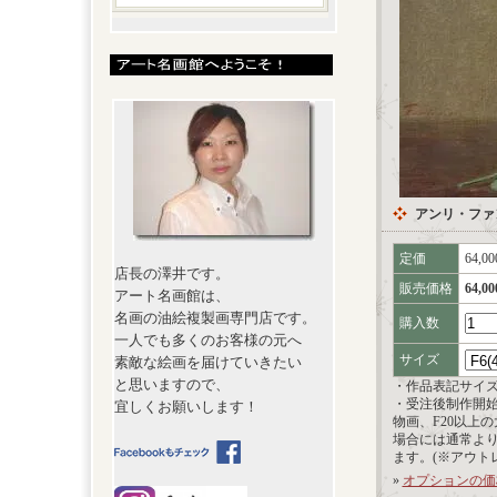
アンリ・ファ
定価
64,0
店長の澤井です。
販売価格
64,0
アート名画館は、
名画の油絵複製画専門店です。
購入数
一人でも多くのお客様の元へ
サイズ
素敵な絵画を届けていきたい
と思いますので、
・作品表記サイ
・受注後制作開
宜しくお願いします！
物画、F20以上
場合には通常よ
ます。(※アウト
»
オプションの価