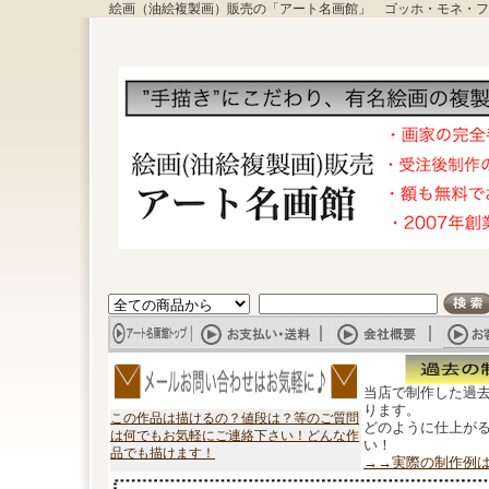
絵画（油絵複製画）販売の「アート名画館」 ゴッホ・モネ・フ
当店で制作した過
ります。
この作品は描けるの？値段は？等のご質問
どのように仕上が
は何でもお気軽にご連絡下さい！どんな作
い！
品でも描けます！
→→実際の制作例