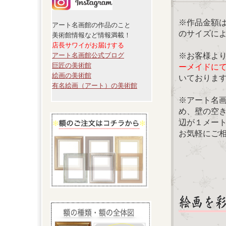
※作品金額
アート名画館の作品のこと
のサイズに
美術館情報など情報満載！
店長サワイがお届けする
※お客様よ
アート名画館公式ブログ
巨匠の美術館
ーメイドに
絵画の美術館
いておりま
有名絵画（アート）の美術館
※アート名
め、壁の空
辺が１メー
お気軽にご