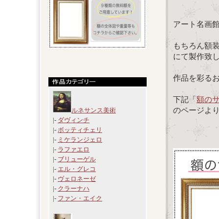
アート名画
もちろん額
にて製作致
作品を彩る
下記「
額の
のページよ
ルネサンス美術
|-
ダヴィンチ
|-
ボッティチェリ
|-
ミケランジェロ
|-
ラファエロ
|-
ブリューゲル
|-
エル・グレコ
|-
ヴェロネーゼ
|-
クラーナハ
|-
ファン・エイク