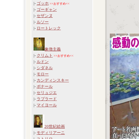
|-
ゴッホ
>>おすすめ<<
|-
ゴーギャン
|-
セザンヌ
|-
ルソー
|-
ロートレック
象徴主義
|-
クリムト
>>おすすめ<<
|-
ルドン
|-
シダネル
|-
モロー
|-
カンディンスキー
|-
ボナール
|-
セリュジエ
|-
ラプラード
|-
マイヨール
20世紀絵画
|-
モディリアーニ
|-
ユトリロ