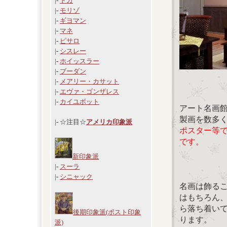
|-
ドガ
|-
モリゾ
|-
ギヨマン
|-
マネ
|-
ピサロ
|-
シスレー
|-
ホイッスラー
|-
ブーダン
|-
メアリー・カサット
|-
エヴァ・ゴンザレス
|-
カイユボット
アート名画
製画を数多
|- ☆注目☆
アメリカ印象派
ポスター等
です。
新印象派
|-
スーラ
|-
シニャック
名画は飾る
はもちろん
ら落ち着い
後期印象派(ポスト印象
ります。
派)