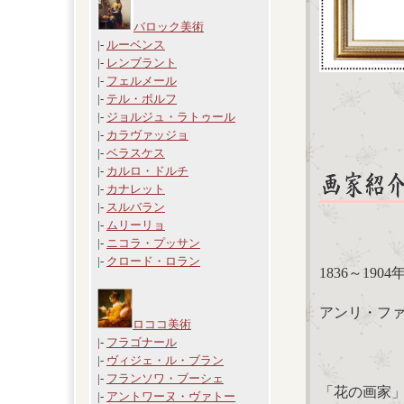
バロック美術
|-
ルーベンス
|-
レンブラント
|-
フェルメール
|-
テル・ボルフ
|-
ジョルジュ・ラトゥール
|-
カラヴァッジョ
|-
ベラスケス
|-
カルロ・ドルチ
|-
カナレット
|-
スルバラン
|-
ムリーリョ
|-
ニコラ・プッサン
|-
クロード・ロラン
1836～19
アンリ・ファンタ
ロココ美術
|-
フラゴナール
|-
ヴィジェ・ル・ブラン
|-
フランソワ・ブーシェ
「花の画家
|-
アントワーヌ・ヴァトー