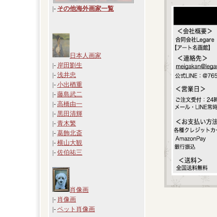
|
-
その他海外画家一覧
日本人画家
|-
岸田劉生
|-
浅井忠
|-
小出楢重
|-
藤島武二
|-
高橋由一
|-
黒田清輝
|-
青木繁
|-
葛飾北斎
|-
横山大観
|-
佐伯祐三
肖像画
|-
肖像画
|-
ペット肖像画