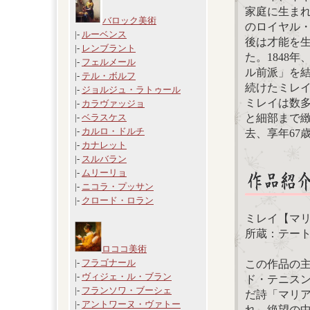
家庭に生ま
バロック美術
のロイヤル・
|-
ルーベンス
後は才能を
|-
レンブラント
た。1848
|-
フェルメール
ル前派」を
|-
テル・ボルフ
続けたミレ
|-
ジョルジュ・ラトゥール
ミレイは数
|-
カラヴァッジョ
と細部まで緻
|-
ベラスケス
|-
カルロ・ドルチ
去、享年67
|-
カナレット
|-
スルバラン
|-
ムリーリョ
|-
ニコラ・プッサン
|-
クロード・ロラン
ミレイ【マリア
所蔵：テー
ロココ美術
|-
フラゴナール
この作品の
|-
ヴィジェ・ル・ブラン
ド・テニス
|-
フランソワ・ブーシェ
だ詩「マリ
|-
アントワーヌ・ヴァトー
れ、絶望の