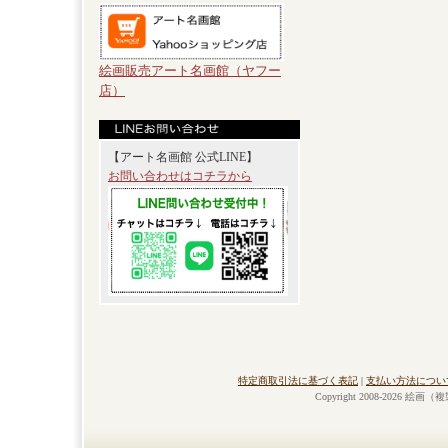
絵画販売アート名画館（ヤフー
店）
【アート名画館 公式LINE】
お問い合わせはコチラから
特定商取引法に基づく表記
|
支払い方法につい
Copyright 2008-2026 絵画