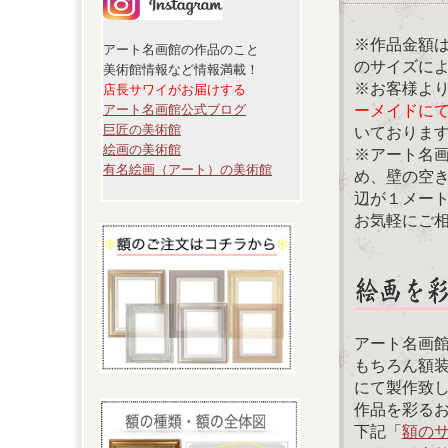
※作品金額
アート名画館の作品のこと
のサイズに
美術館情報など情報満載！
※お客様よ
店長サワイがお届けする
ーメイドに
アート名画館公式ブログ
巨匠の美術館
いておりま
絵画の美術館
※アート名
有名絵画（アート）の美術館
め、壁の空
辺が１メー
お気軽にご
アート名画
もちろん額
にて製作致
作品を彩る
下記「
額の