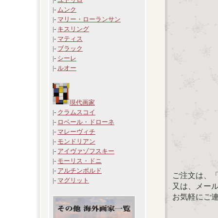
|-
ムンク
|-
マリー・ローランサン
|-
キスリング
|-
マティス
|-
ブラック
|-
シーレ
|-
ルオー
現代画家
|-
クラムスコイ
|-
ロベール・ドローネ
|-
マレーヴィチ
|-
モンドリアン
|-
アイヴァゾフスキー
|-
モーリス・ドニ
|-
アルチンボルド
ご注文は、
|-
マグリット
又は、メール：「
お気軽にご