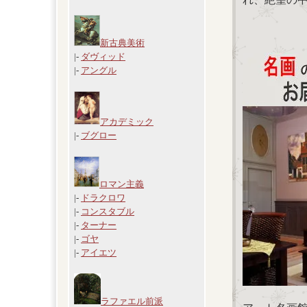
新古典美術
|-
ダヴィッド
|-
アングル
アカデミック
|-
ブグロー
ロマン主義
|-
ドラクロワ
|-
コンスタブル
|-
ターナー
|-
ゴヤ
|-
アイエツ
ラファエル前派