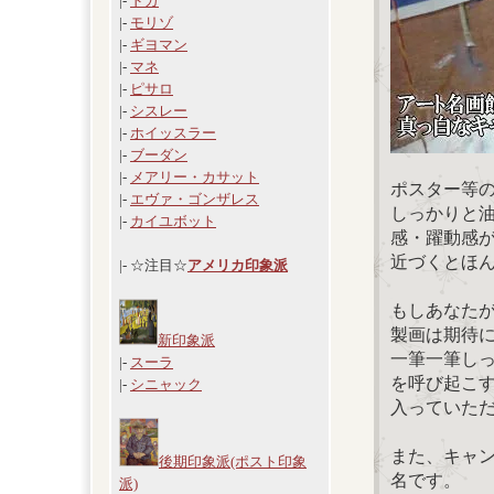
|-
ドガ
|-
モリゾ
|-
ギヨマン
|-
マネ
|-
ピサロ
|-
シスレー
|-
ホイッスラー
|-
ブーダン
|-
メアリー・カサット
ポスター等
|-
エヴァ・ゴンザレス
しっかりと
|-
カイユボット
感・躍動感
近づくとほ
|- ☆注目☆
アメリカ印象派
もしあなた
製画は期待
新印象派
一筆一筆し
|-
スーラ
を呼び起こ
|-
シニャック
入っていた
また、キャ
後期印象派(ポスト印象
名です。
派)