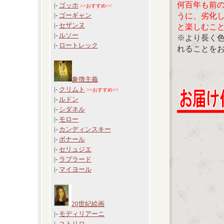
何百年も前
|-
ゴッホ
>>おすすめ<<
うに、劣化
|-
ゴーギャン
|-
セザンヌ
と楽しむこ
|-
ルソー
※より長く
|-
ロートレック
れることを
象徴主義
|-
クリムト
>>おすすめ<<
|-
ルドン
|-
シダネル
|-
モロー
|-
カンディンスキー
|-
ボナール
|-
セリュジエ
|-
ラプラード
|-
マイヨール
20世紀絵画
|-
モディリアーニ
|-
ユトリロ