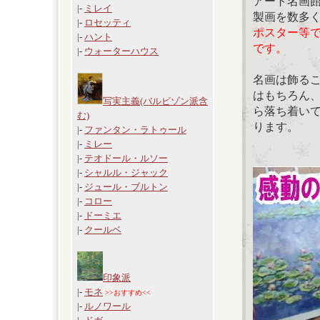
アート名画
|-
ミレイ
製画を数多
|-
ロセッティ
ポスター等
|-
ハント
です。
|-
ウォーターハウス
名画は飾る
はもちろん
写実主義(バルビゾン派含
ら落ち着い
む)
ります。
|-
ファンタン・ラトゥール
|-
ミレー
|-
テオドール・ルソー
|-
シャルル・ジャック
|-
ジュール・ブルトン
|-
コロー
|-
ドーミエ
|-
クールベ
印象派
|-
モネ
>>おすすめ<<
|-
ルノワール