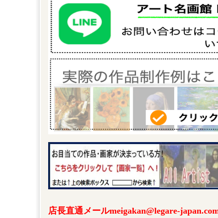
店長直通メールmeigakan@legare-japa