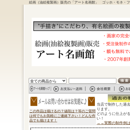
絵画（油絵複製画）販売の「アート名画館」 ゴッホ・モネ・フ
当店で制作した過
ります。
この作品は描けるの？値段は？等のご質問
どのように仕上が
は何でもお気軽にご連絡下さい！どんな作
い！
品でも描けます！
→→実際の制作例