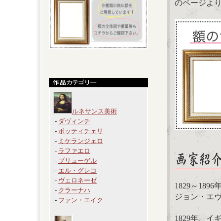
のページよ
ルネサンス美術
|-
ダヴィンチ
|-
ボッティチェリ
|-
ミケランジェロ
|-
ラファエロ
|-
ブリューゲル
|-
エル・グレコ
|-
ヴェロネーゼ
1829～189
|-
クラーナハ
ジョン・エヴァレッ
|-
ファン・エイク
1829年、