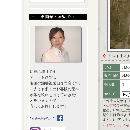
ミレイ【マリ
定価
64,0
店長の澤井です。
販売価格
64,0
アート名画館は、
名画の油絵複製画専門店です。
購入数
一人でも多くのお客様の元へ
サイズ
素敵な絵画を届けていきたい
と思いますので、
・作品表記サイ
・受注後制作開
宜しくお願いします！
物画、F20以上
場合には通常よ
ます。(※アウト
»
オプションの価