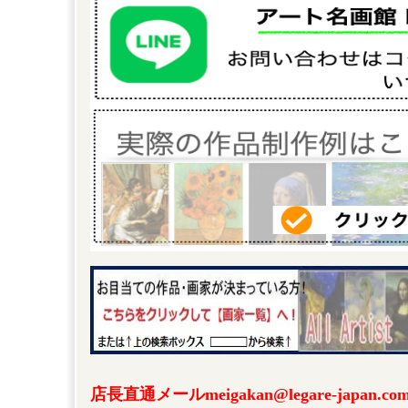
店長直通メールmeigakan@legare-japa