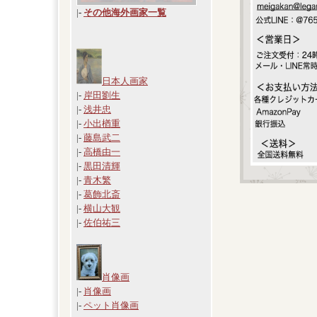
|
-
その他海外画家一覧
日本人画家
|-
岸田劉生
|-
浅井忠
|-
小出楢重
|-
藤島武二
|-
高橋由一
|-
黒田清輝
|-
青木繁
|-
葛飾北斎
|-
横山大観
|-
佐伯祐三
肖像画
|-
肖像画
|-
ペット肖像画