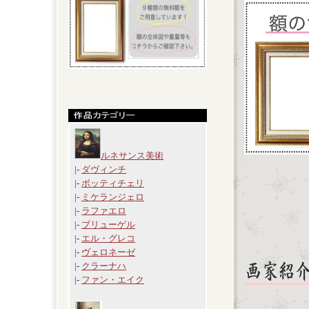
ルネサンス美術
|-
ダヴィンチ
|-
ボッティチェリ
|-
ミケランジェロ
|-
ラファエロ
|-
ブリューゲル
|-
エル・グレコ
|-
ヴェロネーゼ
|-
クラーナハ
|-
ファン・エイク