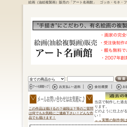
絵画（油絵複製画）販売の「アート名画館」 ゴッホ・モネ・フ
当店で制作した過
ります。
この作品は描けるの？値段は？等のご質問
どのように仕上が
は何でもお気軽にご連絡下さい！どんな作
い！
品でも描けます！
→→実際の制作例