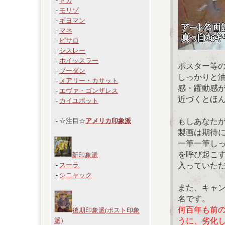
|-
ドガ
|-
モリゾ
|-
ギヨマン
|-
マネ
|-
ピサロ
|-
シスレー
|-
ホイッスラー
ポスター等
|-
ブーダン
しっかりと
|-
メアリー・カサット
感・躍動感
|-
エヴァ・ゴンザレス
近づくとほ
|-
カイユボット
もしあなた
|- ☆注目☆
アメリカ印象派
製画は期待
一筆一筆し
を呼び起こ
新印象派
入っていた
|-
スーラ
|-
シニャック
また、キャ
名です。
何百年も前
後期印象派(ポスト印象
うに、劣化
派)