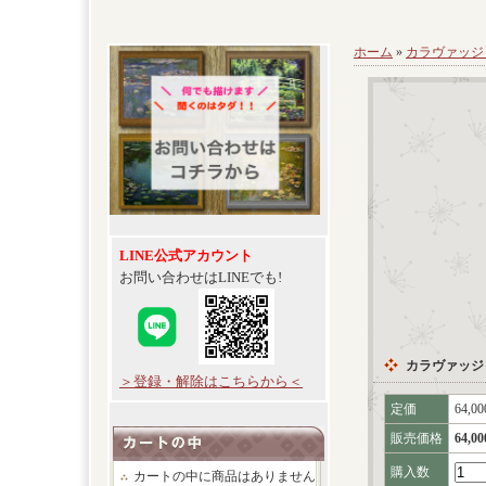
ホーム
»
カラヴァッジ
LINE公式アカウント
お問い合わせはLINEでも!
カラヴァッジ
＞登録・解除はこちらから＜
定価
64,0
販売価格
64,0
購入数
カートの中に商品はありません