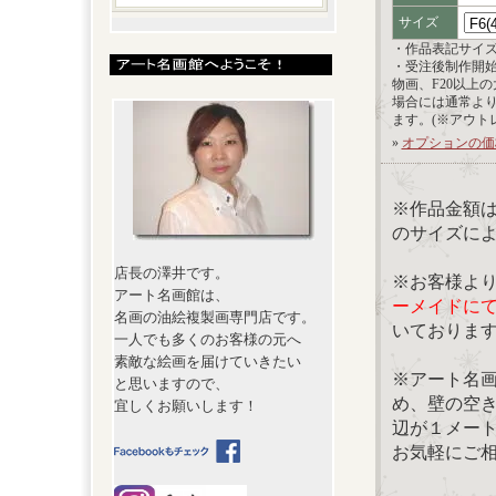
サイズ
・作品表記サイ
・受注後制作開
物画、F20以上
場合には通常よ
ます。(※アウト
»
オプションの価
※作品金額
のサイズに
店長の澤井です。
※お客様よ
アート名画館は、
ーメイドに
名画の油絵複製画専門店です。
いておりま
一人でも多くのお客様の元へ
素敵な絵画を届けていきたい
※アート名
と思いますので、
め、壁の空
宜しくお願いします！
辺が１メー
お気軽にご