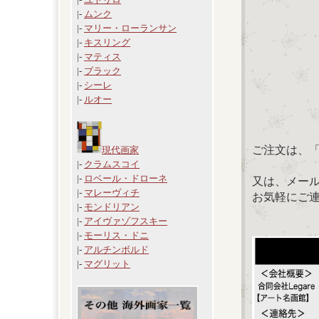
|-
ムンク
|-
マリー・ローランサン
|-
キスリング
|-
マティス
|-
ブラック
|-
シーレ
|-
ルオー
ご注文は、
現代画家
|-
クラムスコイ
|-
ロベール・ドローネ
又は、メール：「
|-
マレーヴィチ
お気軽にご
|-
モンドリアン
|-
アイヴァゾフスキー
|-
モーリス・ドニ
|-
アルチンボルド
|-
マグリット