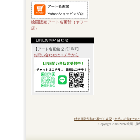
絵画販売アート名画館（ヤフー
店）
【アート名画館 公式LINE】
お問い合わせはコチラから
特定商取引法に基づく表記
|
支払い方法につい
Copyright 2008-2026 絵画