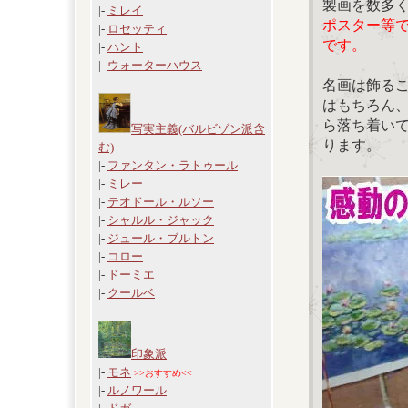
製画を数多
|-
ミレイ
ポスター等
|-
ロセッティ
です。
|-
ハント
|-
ウォーターハウス
名画は飾る
はもちろん
ら落ち着い
写実主義(バルビゾン派含
ります。
む)
|-
ファンタン・ラトゥール
|-
ミレー
|-
テオドール・ルソー
|-
シャルル・ジャック
|-
ジュール・ブルトン
|-
コロー
|-
ドーミエ
|-
クールベ
印象派
|-
モネ
>>おすすめ<<
|-
ルノワール