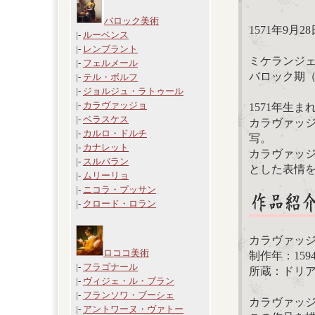
バロック美術
1571年9月28
|-
ルーベンス
|-
レンブラント
ミケランジ
|-
フェルメール
バロック期（Miche
|-
テル・ボルフ
|-
ジョルジュ・ラトゥール
|-
カラヴァッジョ
1571年生
|-
ベラスケス
カラヴァッ
|-
カルロ・ドルチ
写。
|-
カナレット
カラヴァッ
|-
スルバラン
とした表情
|-
ムリーリョ
|-
ニコラ・プッサン
|-
クロード・ロラン
カラヴァッ
ロココ美術
制作年：1594年
|-
フラゴナール
所蔵：ドリ
|-
ヴィジェ・ル・ブラン
|-
フランソワ・ブーシェ
カラヴァッ
|-
アントワーヌ・ヴァトー