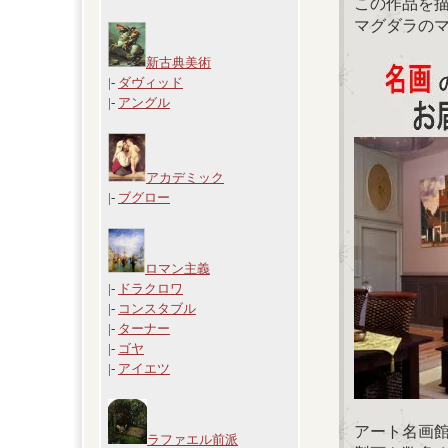
この作品を
マグダラの
新古典美術
|-
ダヴィッド
|-
アングル
アカデミック
|-
ブグロー
ロマン主義
|-
ドラクロワ
|-
コンスタブル
|-
ターナー
|-
ゴヤ
|-
アイエツ
アート名画
ラファエル前派