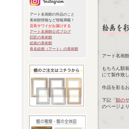
アート名画館の作品のこと
美術館情報など情報満載！
店長サワイがお届けする
アート名画館公式ブログ
巨匠の美術館
絵画の美術館
有名絵画（アート）の美術館
アート名画
もちろん額
にて製作致
作品を彩る
下記「
額の
のページよ