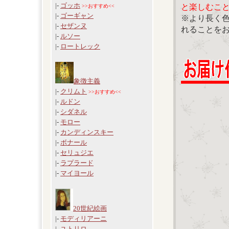
|-
ゴッホ
と楽しむこ
>>おすすめ<<
|-
ゴーギャン
※より長く
|-
セザンヌ
れることを
|-
ルソー
|-
ロートレック
象徴主義
|-
クリムト
>>おすすめ<<
|-
ルドン
|-
シダネル
|-
モロー
|-
カンディンスキー
|-
ボナール
|-
セリュジエ
|-
ラプラード
|-
マイヨール
20世紀絵画
|-
モディリアーニ
|-
ユトリロ